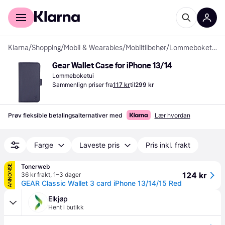
For kunder
For bedrifter
Klarna
/
Shopping
/
Mobil & Wearables
/
Mobiltilbehør
/
Lommeboketuier
Gear Wallet Case for iPhone 13/14
Lommeboketui
Sammenlign priser fra
117 kr
til
299 kr
Prøv fleksible betalingsalternativer med
Lær hvordan
Farge
Laveste pris
Pris inkl. frakt
Tonerweb
ANNONSE
124 kr
36 kr frakt
,
1–3 dager
GEAR Classic Wallet 3 card iPhone 13/14/15 Red
Elkjøp
Hent i butikk