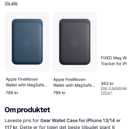
Vis alle
FIXED Mag Wal
Tracker for iP
Apple FineWoven
Apple FineWoven
363 kr
Wallet with MagSafe
Wallet with MagSafe
Eller 3 betalinger
for iPhone Deep Blue
for iPhone Black
799 kr
799 kr
125 kr
*
Om produktet
Laveste pris for 
Gear Wallet Case for iPhone 13/14
 er 
117 kr
. Dette er for tiden det beste tilbudet blant 
6