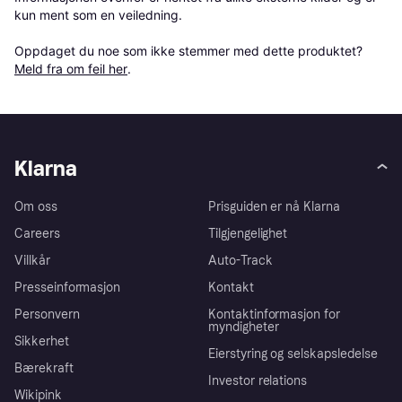
kun ment som en veiledning.

Oppdaget du noe som ikke stemmer med dette produktet? 
Meld fra om feil her
.
Klarna
Om oss
Prisguiden er nå Klarna
Careers
Tilgjengelighet
Villkår
Auto-Track
Presseinformasjon
Kontakt
Personvern
Kontaktinformasjon for
myndigheter
Sikkerhet
Eierstyring og selskapsledelse
Bærekraft
Investor relations
Wikipink