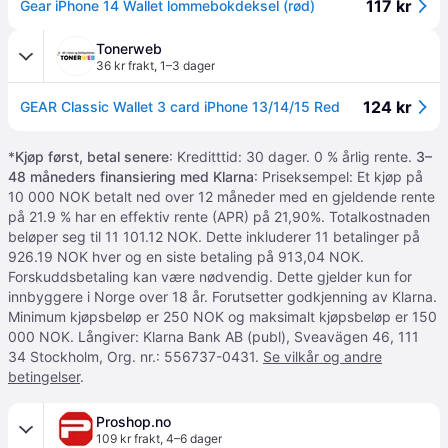
117 kr
Gear iPhone 14 Wallet lommebokdeksel (rød)
Tonerweb
36 kr frakt
,
1–3 dager
124 kr
GEAR Classic Wallet 3 card iPhone 13/14/15 Red
*
Kjøp først, betal senere
: Kreditttid: 30 dager. 0 % årlig rente.
3–
48 måneders finansiering med Klarna
: Priseksempel: Et kjøp på
10 000 NOK betalt ned over 12 måneder med en gjeldende rente
på 21.9 % har en effektiv rente (APR) på 21,90%. Totalkostnaden
beløper seg til 11 101.12 NOK. Dette inkluderer 11 betalinger på
926.19 NOK hver og en siste betaling på 913,04 NOK.
Forskuddsbetaling kan være nødvendig. Dette gjelder kun for
innbyggere i Norge over 18 år. Forutsetter godkjenning av Klarna.
Minimum kjøpsbeløp er 250 NOK og maksimalt kjøpsbeløp er 150
000 NOK. Långiver: Klarna Bank AB (publ), Sveavägen 46, 111
34 Stockholm, Org. nr.: 556737-0431.
Se vilkår og andre
betingelser
.
Proshop.no
109 kr frakt
,
4–6 dager