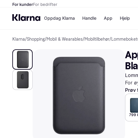
For kunder
For bedrifter
Oppdag Klarna
Handle
App
Hjelp
Klarna
/
Shopping
/
Mobil & Wearables
/
Mobiltilbehør
/
Lommeboketu
Betalingsm
Butikker
Betalingsme
Elkjøp
Ap
Betal nå
Bookin
Betal i 3 dele
Farmasi
Bl
Betal innen 
kicks.n
Finansiering
Norweg
Lomm
Vipps
For ø
Prøv 
Butikkovers
799 