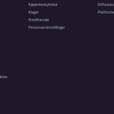
Kjøperbeskyttelse
Driftsstat
Klager
Plattform
Kredittavtale
Personverninnstillinger
delse