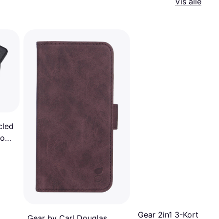
Vis alle
cled
ro
Gear 2in1 3-Kort
Gear by Carl Douglas