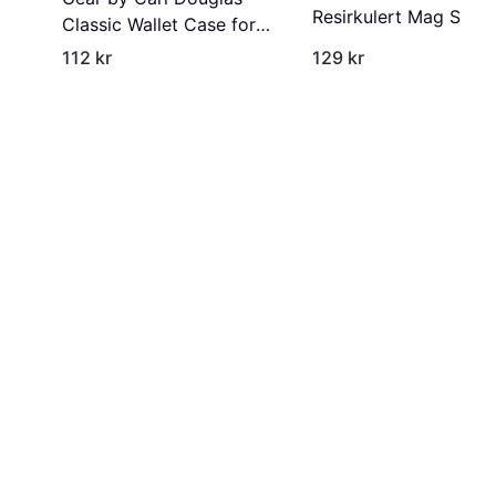
Resirkulert Mag Serie
Classic Wallet Case for
iPhone 16 Plus Black
iPhone 14 Pro
112 kr
129 kr