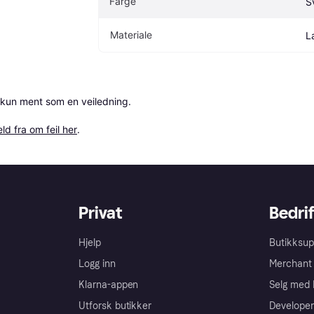
Farge
S
Materiale
L
 kun ment som en veiledning.

ld fra om feil her
.
Privat
Bedrif
Hjelp
Butikksup
Logg inn
Merchant 
Klarna-appen
Selg med 
Utforsk butikker
Developer