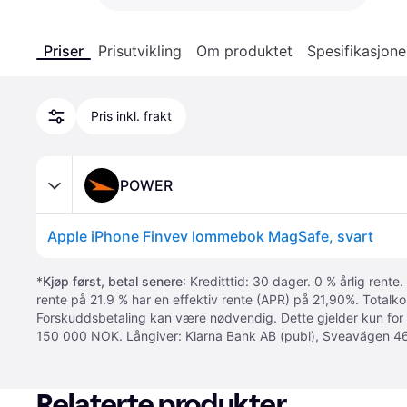
Priser
Prisutvikling
Om produktet
Spesifikasjone
Pris inkl. frakt
POWER
Apple iPhone Finvev lommebok MagSafe, svart
*
Kjøp først, betal senere
: Kreditttid: 30 dager. 0 % årlig rente.
rente på 21.9 % har en effektiv rente (APR) på 21,90%. Totalk
Forskuddsbetaling kan være nødvendig. Dette gjelder kun for
150 000 NOK. Långiver: Klarna Bank AB (publ), Sveavägen 46
Relaterte produkter