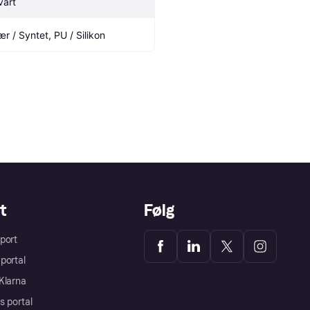
vart
ær / Syntet, PU / Silikon
t
Følg
port
portal
Klarna
s portal