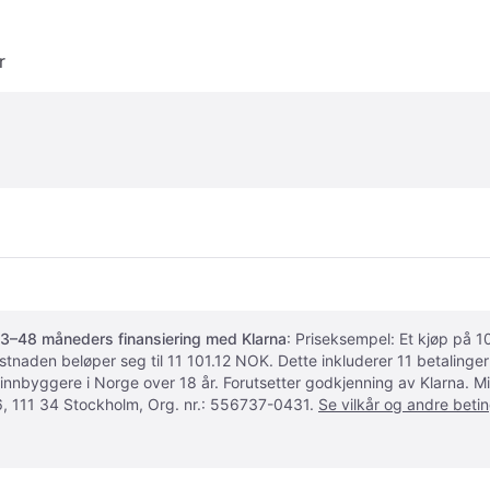
r
3–48 måneders finansiering med Klarna
: Priseksempel: Et kjøp på
ostnaden beløper seg til 11 101.12 NOK. Dette inkluderer 11 betalin
 innbyggere i Norge over 18 år. Forutsetter godkjenning av Klarna.
, 111 34 Stockholm, Org. nr.: 556737-0431.
Se vilkår og andre betin