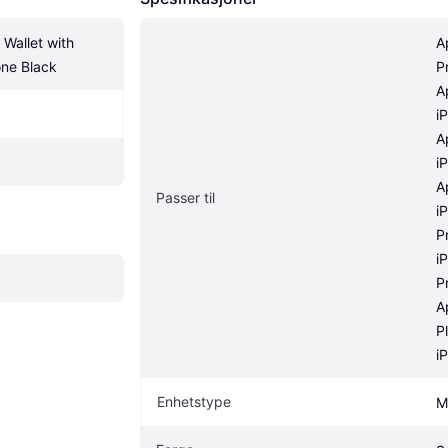
Wallet with 
A
one Black
P
A
i
A
i
A
Passer til
i
P
i
P
A
P
i
Enhetstype
M