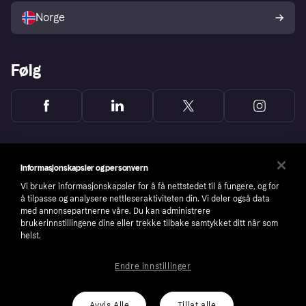
Norge
Følg
Informasjonskapsler og personvern
Vi bruker informasjonskapsler for å få nettstedet til å fungere, og for
å tilpasse og analysere nettleseraktiviteten din. Vi deler også data
med annonsepartnerne våre. Du kan administrere
brukerinnstillingene dine eller trekke tilbake samtykket ditt når som
helst.
Endre innstillinger
Copyright © 2005-2026 Klarna Bank AB (publ). Headquarters: Stockholm, Sweden. All
rights reserved. Klarna Bank AB (publ). Sveavägen 46, 111 34 Stockholm. Organization
number: 556737-0431
Avvis Alle
Tillat alle