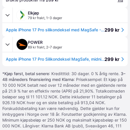
Elkjøp
79 kr frakt
,
1–3 dager
299 kr
Apple iPhone 17 Pro silikondeksel med MagSafe - Midnight
POWER
89 kr frakt
,
2–7 dager
299 kr
Apple iPhone 17 Pro Silikondeksel MagSafe, midnight
*
Kjøp først, betal senere
: Kreditttid: 30 dager. 0 % årlig rente.
3–
48 måneders finansiering med Klarna
: Priseksempel: Et kjøp på
10 000 NOK betalt ned over 12 måneder med en gjeldende rente
på 21.9 % har en effektiv rente (APR) på 21,90%. Totalkostnaden
beløper seg til 11 101.12 NOK. Dette inkluderer 11 betalinger på
926.19 NOK hver og en siste betaling på 913,04 NOK.
Forskuddsbetaling kan være nødvendig. Dette gjelder kun for
innbyggere i Norge over 18 år. Forutsetter godkjenning av Klarna.
Minimum kjøpsbeløp er 250 NOK og maksimalt kjøpsbeløp er 150
000 NOK. Långiver: Klarna Bank AB (publ), Sveavägen 46, 111