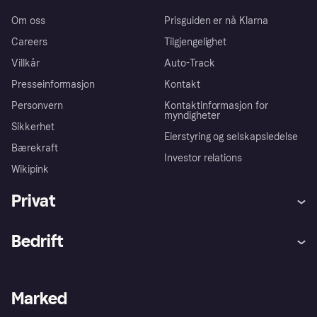
Om oss
Prisguiden er nå Klarna
Careers
Tilgjengelighet
Villkår
Auto-Track
Presseinformasjon
Kontakt
Personvern
Kontaktinformasjon for
myndigheter
Sikkerhet
Eierstyring og selskapsledelse
Bærekraft
Investor relations
Wikipink
Privat
Hjelp
Kjøperbeskyttelse
Bedrift
Logg inn
Klager
Butikksupport
Developers portal
Klarna-appen
Kredittavtale
Merchant portal
Driftsstatus
Marked
Utforsk butikker
Personverninnstillinger
Selg med Klarna
Plattformer og partnere