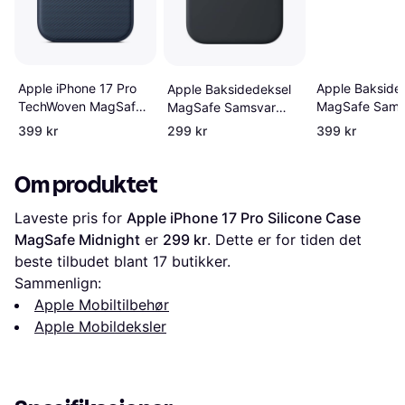
Apple iPhone 17 Pro
Apple Bakside
Apple Baksidedeksel
TechWoven MagSafe
MagSafe Sams
MagSafe Samsvar
Case Blue
iPhone 17 Pro
iPhone 17 Pro
399 kr
299 kr
399 kr
Om produktet
Laveste pris for 
Apple iPhone 17 Pro Silicone Case 
MagSafe Midnight
 er 
299 kr
. Dette er for tiden det 
beste tilbudet blant 
17
 butikker.
Sammenlign:
Apple Mobiltilbehør
Apple Mobildeksler