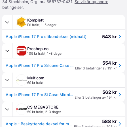
34 Stockholm, Org. nr.: 556737-0431.
Se vilkår og andre
betingelser
.
Komplett
Fri frakt
,
1–5 dager
543 kr
Apple iPhone 17 Pro silikondeksel (midnatt)
Proshop.no
109 kr frakt
,
1–3 dager
554 kr
Apple iPhone 17 Pro Silicone Case with MagSafe - Midnight
Eller 3 betalinger av 191 kr
Multicom
69 kr frakt
562 kr
Apple iPhone 17 Pro Si Case Midnight (MGFH4ZM/A)
Eller 3 betalinger av 194 kr
CS MEGASTORE
59 kr frakt
,
2–3 dager
588 kr
Apple - Beskyttende deksel for mobiltelefon - MagSafe-samsvar - silikon - midnatt - for iPhone 17 Pro
Eller 3 betalinger av 203 kr