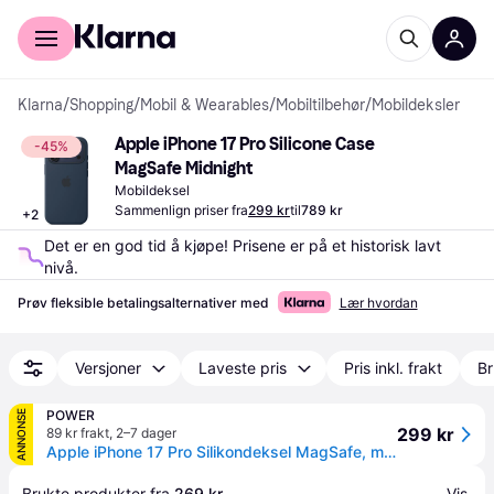
For kunder
For bedrifter
Klarna
/
Shopping
/
Mobil & Wearables
/
Mobiltilbehør
/
Mobildeksler
Apple iPhone 17 Pro Silicone Case 
-45%
MagSafe Midnight
Mobildeksel
Sammenlign priser fra
299 kr
til
789 kr
+
2
Det er en god tid å kjøpe! Prisene er på et historisk lavt 
nivå.
Prøv fleksible betalingsalternativer med
Lær hvordan
Versjoner
Laveste pris
Pris inkl. frakt
Br
POWER
ANNONSE
299 kr
89 kr frakt
,
2–7 dager
Apple iPhone 17 Pro Silikondeksel MagSafe, midnight
Brukte produkter fra 
269 kr
Vis