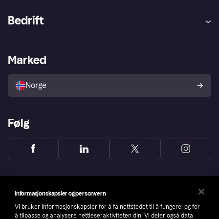
Hjelp
Kjøperbeskyttelse
Bedrift
Logg inn
Klager
Butikksupport
Developers portal
Klarna-appen
Kredittavtale
Merchant portal
Driftsstatus
Marked
Utforsk butikker
Personverninnstillinger
Selg med Klarna
Plattformer og partnere
Norge
Følg
Informasjonskapsler og personvern
Vi bruker informasjonskapsler for å få nettstedet til å fungere, og for
å tilpasse og analysere nettleseraktiviteten din. Vi deler også data