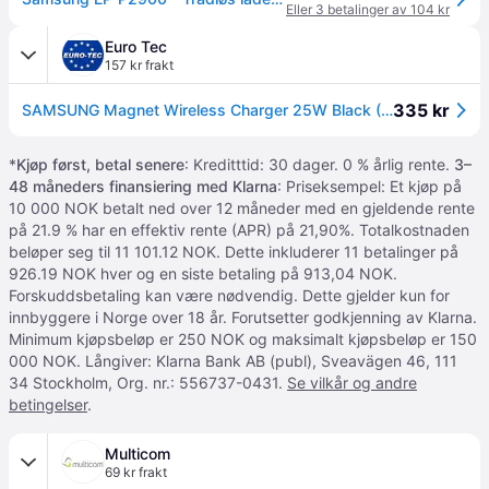
Eller 3 betalinger av 104 kr
Euro Tec
157 kr frakt
335 kr
SAMSUNG Magnet Wireless Charger 25W Black (EP-P2900BBEGWW)
*
Kjøp først, betal senere
: Kreditttid: 30 dager. 0 % årlig rente.
3–
48 måneders finansiering med Klarna
: Priseksempel: Et kjøp på
10 000 NOK betalt ned over 12 måneder med en gjeldende rente
på 21.9 % har en effektiv rente (APR) på 21,90%. Totalkostnaden
beløper seg til 11 101.12 NOK. Dette inkluderer 11 betalinger på
926.19 NOK hver og en siste betaling på 913,04 NOK.
Forskuddsbetaling kan være nødvendig. Dette gjelder kun for
innbyggere i Norge over 18 år. Forutsetter godkjenning av Klarna.
Minimum kjøpsbeløp er 250 NOK og maksimalt kjøpsbeløp er 150
000 NOK. Långiver: Klarna Bank AB (publ), Sveavägen 46, 111
34 Stockholm, Org. nr.: 556737-0431.
Se vilkår og andre
betingelser
.
Multicom
69 kr frakt