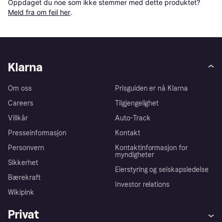
Oppdaget du noe som ikke stemmer med dette produktet? 
Meld fra om feil her
.
Klarna
Om oss
Prisguiden er nå Klarna
Careers
Tilgjengelighet
Villkår
Auto-Track
Presseinformasjon
Kontakt
Personvern
Kontaktinformasjon for
myndigheter
Sikkerhet
Eierstyring og selskapsledelse
Bærekraft
Investor relations
Wikipink
Privat