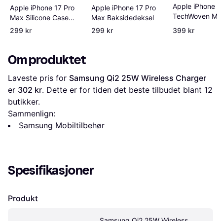
Apple iPhone 1
Apple iPhone 17 Pro
Apple iPhone 17 Pro
TechWoven Ma
Max Baksidedeksel
Max Silicone Case
Case Blue
Midnight
299 kr
299 kr
399 kr
Om produktet
Laveste pris for 
Samsung Qi2 25W Wireless Charger
er 
302 kr
. Dette er for tiden det beste tilbudet blant 
12
butikker.
Sammenlign:
Samsung Mobiltilbehør
Spesifikasjoner
Produkt
Samsung Qi2 25W Wireless 