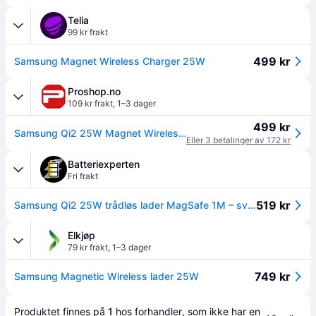
Telia
99 kr frakt
499 kr
Samsung Magnet Wireless Charger 25W
Proshop.no
109 kr frakt
,
1–3 dager
499 kr
Samsung Qi2 25W Magnet Wireless Charger - Dark Grey
Eller 3 betalinger av 172 kr
Batteriexperten
Fri frakt
519 kr
Samsung Qi2 25W trådløs lader MagSafe 1M – svart
Elkjøp
79 kr frakt
,
1–3 dager
749 kr
Samsung Magnetic Wireless lader 25W
Produktet finnes på 
1
 hos 
forhandler
, som ikke har en 