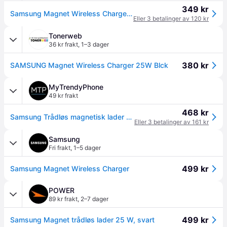
349 kr
Samsung Magnet Wireless Charger 25W Black (EP-P2900BBEGWW)
Eller 3 betalinger av 120 kr
Tonerweb
36 kr frakt
,
1–3 dager
380 kr
SAMSUNG Magnet Wireless Charger 25W Blck
MyTrendyPhone
49 kr frakt
468 kr
Samsung Trådløs magnetisk lader 25W EP-P2900BBE - mørkegrå
Eller 3 betalinger av 161 kr
Samsung
Fri frakt
,
1–5 dager
499 kr
Samsung Magnet Wireless Charger
POWER
89 kr frakt
,
2–7 dager
499 kr
Samsung Magnet trådløs lader 25 W, svart