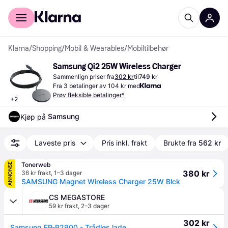
For kunder
For bedrifter
Klarna
/
Shopping
/
Mobil & Wearables
/
Mobiltilbehør
Samsung Qi2 25W Wireless Charger
Sammenlign priser fra
302 kr
til
749 kr
Fra 3 betalinger av 104 kr med
Prøv fleksible betalinger*
+
2
Samsung
Kjøp på 
Laveste pris
Pris inkl. frakt
Brukte fra
562 kr
Tonerweb
ANNONSE
380 kr
36 kr frakt
,
1–3 dager
SAMSUNG Magnet Wireless Charger 25W Blck
CS MEGASTORE
59 kr frakt
,
2–3 dager
302 kr
Samsung EP-P2900 - Trådløs ladepute - 25 watt - SFC - mørk grå - USA