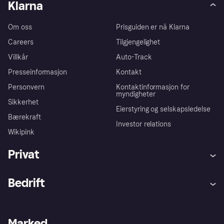
Klarna
Om oss
Prisguiden er nå Klarna
Careers
Tilgjengelighet
Villkår
Auto-Track
Presseinformasjon
Kontakt
Personvern
Kontaktinformasjon for
myndigheter
Sikkerhet
Eierstyring og selskapsledelse
Bærekraft
Investor relations
Wikipink
Privat
Hjelp
Kjøperbeskyttelse
Bedrift
Logg inn
Klager
Butikksupport
Developers portal
Klarna-appen
Kredittavtale
Merchant portal
Driftsstatus
Marked
Utforsk butikker
Personverninnstillinger