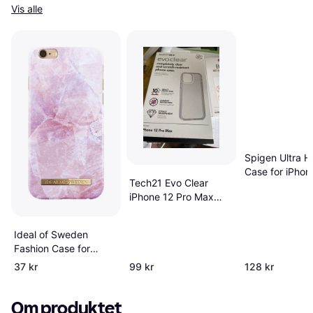
Vis alle
Spigen Ultra H
Case for iPhon
Tech21 Evo Clear
Plus
iPhone 12 Pro Max
Clear
Ideal of Sweden
Fashion Case for
iPhone 6/6S/7/8/SE
37 kr
99 kr
128 kr
2020
Om produktet