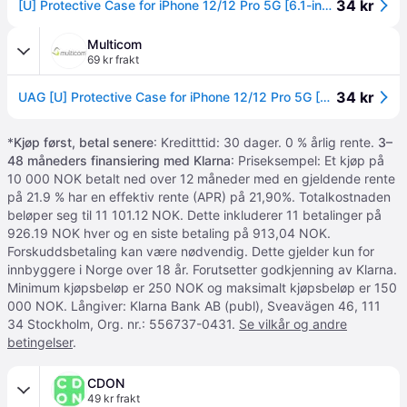
34 kr
[U] Protective Case for iPhone 12/12 Pro 5G [6.1-inch] - Anchor Dusty Rose - Baksidedeksel for mobiltelefon - matt, støvet rosa - 6.1 - for Apple iPhone 12, 12 Pro
Multicom
69 kr frakt
34 kr
UAG [U] Protective Case for iPhone 12/12 Pro 5G [6.1-inch] - Anchor Dusty Rose - baksidedeksel for mobiltelefon (11235M314848)
*
Kjøp først, betal senere
: Kreditttid: 30 dager. 0 % årlig rente.
3–
48 måneders finansiering med Klarna
: Priseksempel: Et kjøp på
10 000 NOK betalt ned over 12 måneder med en gjeldende rente
på 21.9 % har en effektiv rente (APR) på 21,90%. Totalkostnaden
beløper seg til 11 101.12 NOK. Dette inkluderer 11 betalinger på
926.19 NOK hver og en siste betaling på 913,04 NOK.
Forskuddsbetaling kan være nødvendig. Dette gjelder kun for
innbyggere i Norge over 18 år. Forutsetter godkjenning av Klarna.
Minimum kjøpsbeløp er 250 NOK og maksimalt kjøpsbeløp er 150
000 NOK. Långiver: Klarna Bank AB (publ), Sveavägen 46, 111
34 Stockholm, Org. nr.: 556737-0431.
Se vilkår og andre
betingelser
.
CDON
49 kr frakt