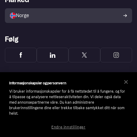
Selg med Klarna
Plattformer og partnere
Norge
Følg
Informasjonskapsler og personvern
Vi bruker informasjonskapsler for å få nettstedet til å fungere, og for
å tilpasse og analysere nettleseraktiviteten din. Vi deler også data
med annonsepartnerne våre. Du kan administrere
brukerinnstillingene dine eller trekke tilbake samtykket ditt når som
helst.
Endre innstillinger
Copyright © 2005-2026 Klarna Bank AB (publ). Headquarters: Stockholm, Sweden. All
rights reserved. Klarna Bank AB (publ). Sveavägen 46, 111 34 Stockholm. Organization