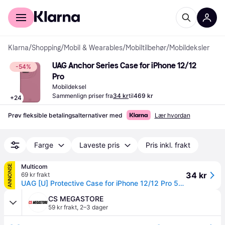
For kunder
For bedrifter
Klarna
/
Shopping
/
Mobil & Wearables
/
Mobiltilbehør
/
Mobildeksler
UAG Anchor Series Case for iPhone 12/12 
-54%
Pro
Mobildeksel
Sammenlign priser fra
34 kr
til
469 kr
+
24
Prøv fleksible betalingsalternativer med
Lær hvordan
Farge
Laveste pris
Pris inkl. frakt
Multicom
ANNONSE
34 kr
69 kr frakt
UAG [U] Protective Case for iPhone 12/12 Pro 5G [6.1-inch] - Anchor Dusty Rose - baksidedeksel for mobiltelefon (11235M314848)
CS MEGASTORE
59 kr frakt
,
2–3 dager