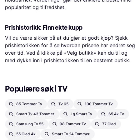
popularitet og tilfredshet.
Prishistorikk: Finn ekte kupp
Vil du være sikker på at du gjør et godt kjøp? Sjekk
prishistorikken for å se hvordan prisene har endret seg
over tid. Ved å klikke på «Velg butikk» kan du til og
med dykke inn i prishistorikken til en bestemt butikk.
Populære søk i TV
85 Tommer Tv
Tv 65
100 Tommer Tv
Smart Tv 43 Tommer
Lg Smart Tv
65 4k Tv
Samsung Tv 55
98 Tommer Tv
77 Oled
55 Oled 4k
Smart Tv 24 Tommer