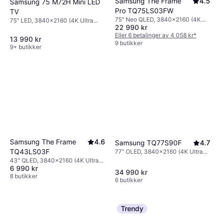
Samsung The Frame
4.5
Samsung 75 M72H Mini LED
Pro TQ75LS03FW
TV
75" Neo QLED, 3840x2160 (4K
75" LED, 3840x2160 (4K Ultra
22 990 kr
Ultra HD), Smart TV
HD), Smart TV
Eller 6 betalinger av 4 058 kr
*
13 990 kr
9 butikker
9+ butikker
Samsung The Frame
4.6
Samsung TQ77S90F
4.7
TQ43LS03F
77" OLED, 3840x2160 (4K Ultra
HD), Smart TV
43" QLED, 3840x2160 (4K Ultra
6 990 kr
HD), Smart TV
34 990 kr
8 butikker
6 butikker
Trendy