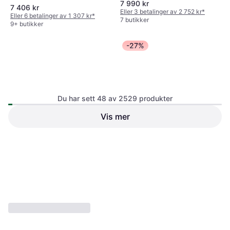
7 990 kr
HD), Smart TV
7 406 kr
Eller 3 betalinger av 2 752 kr
*
Eller 6 betalinger av 1 307 kr
*
7 butikker
9+ butikker
-27%
Du har sett 48 av 2529 produkter
Vis mer
TCL 98" MQLED85K 4K
LG 48 Inch C5 Pro 4K OLED
MINI-LED TV
Evo TV
98" Mini-LED, 3840x2160 (4K
OLED evo, Smart TV
Ultra HD), Smart TV
7 989 kr
10 990 kr
24 990 kr
1 butikk
1 butikk
1
2
3
...
28
...
53