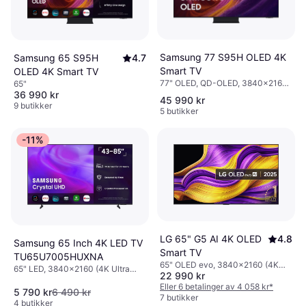
Samsung 77 S95H OLED 4K
Samsung 65 S95H
4.7
Smart TV
OLED 4K Smart TV
77" OLED, QD-OLED, 3840x2160
65"
(4K Ultra HD), Smart TV
36 990 kr
45 990 kr
9 butikker
5 butikker
-11%
LG 65" G5 AI 4K OLED
4.8
Samsung 65 Inch 4K LED TV
Smart TV
TU65U7005HUXNA
65" OLED evo, 3840x2160 (4K
65" LED, 3840x2160 (4K Ultra
22 990 kr
Ultra HD), Smart TV
HD)
Eller 6 betalinger av 4 058 kr
*
5 790 kr
6 490 kr
7 butikker
4 butikker