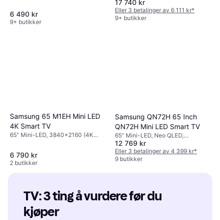
17 740 kr
Ultra HD), Smart TV
Eller 3 betalinger av 6 111 kr
*
6 490 kr
9+ butikker
9+ butikker
Samsung 65 M1EH Mini LED
Samsung QN72H 65 Inch
4K Smart TV
QN72H Mini LED Smart TV
65" Mini-LED, 3840x2160 (4K
65" Mini-LED, Neo QLED,
12 769 kr
Ultra HD), Smart TV
3840x2160 (4K Ultra HD)
Eller 3 betalinger av 4 399 kr
*
6 790 kr
9 butikker
2 butikker
TV: 3 ting å vurdere før du 
kjøper