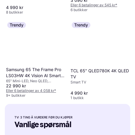
3 090 kr
Eller 6 betalinger av 545 kr
*
4 990 kr
6 butikker
8 butikker
Trendy
Trendy
Samsung 65 The Frame Pro
TCL 65" QLED780K 4K QLED
LS03HW 4K Vision AI Smart
TV
65" Mini-LED, Neo QLED,
TV
Smart TV
22 990 kr
3840x2160 (4K Ultra HD), Smart
TV
Eller 6 betalinger av 4 058 kr
*
4 990 kr
9+ butikker
1 butikk
TV: 3 TING Å VURDERE FØR DU KJØPER
Vanlige spørsmål