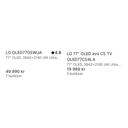
LG OLED77G5WUA
4.8
LG 77" OLED evo C5 TV
77" OLED, 3840x2160 (4K Ultra
OLED77C54LA
HD), Smart TV
77" OLED, 3840x2160 (4K Ultra
19 989 kr
HD), Smart TV
49 990 kr
5 butikker
7 butikker