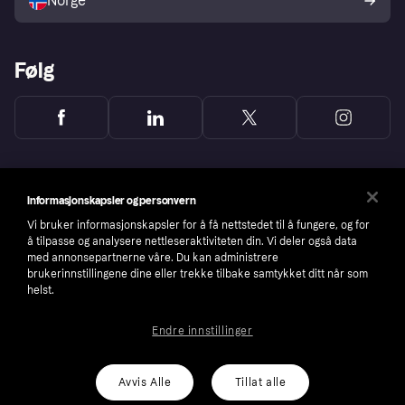
Norge
Følg
Informasjonskapsler og personvern
Vi bruker informasjonskapsler for å få nettstedet til å fungere, og for
å tilpasse og analysere nettleseraktiviteten din. Vi deler også data
med annonsepartnerne våre. Du kan administrere
brukerinnstillingene dine eller trekke tilbake samtykket ditt når som
helst.
Endre innstillinger
Copyright © 2005-2026 Klarna Bank AB (publ). Headquarters: Stockholm, Sweden. All
rights reserved. Klarna Bank AB (publ). Sveavägen 46, 111 34 Stockholm. Organization
number: 556737-0431
Avvis Alle
Tillat alle
Cookies
Klarna.com