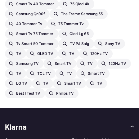
Smart Tv 40 Tommer
75 Qled 4k
Samsung Qn90f
The Frame Samsung 55
40 Tommer Tv
75 Tommer Tv
Smart Tv 75 Tommer
Oled Lg 65
Tv Smart 50 Tommer
TV På Salg
Sony TV
TV
OLED TV
TV
120Hz TV
Samsung TV
Smart TV
TV
120Hz TV
TV
TCL TV
TV
Smart TV
LG TV
TV
Smart TV
TV
Best I Test TV
Philips TV
Klarna