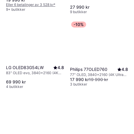
Eller 6 betalinger av 3 528 kr
*
27 990 kr
9+ butikker
9 butikker
-10%
LG OLED83G54LW
4.8
Philips 77OLED760
4.8
83" OLED evo, 3840x2160 (4K
77" OLED, 3840x2160 (4K Ultra
Ultra HD), Smart TV
17 990 kr
19 990 kr
HD), Smart TV
69 990 kr
3 butikker
4 butikker