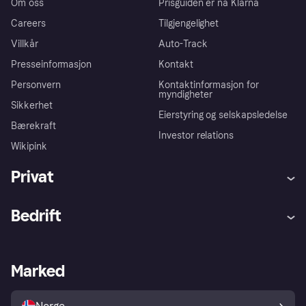
Om oss
Prisguiden er nå Klarna
Careers
Tilgjengelighet
Villkår
Auto-Track
Presseinformasjon
Kontakt
Personvern
Kontaktinformasjon for
myndigheter
Sikkerhet
Eierstyring og selskapsledelse
Bærekraft
Investor relations
Wikipink
Privat
Hjelp
Kjøperbeskyttelse
Bedrift
Logg inn
Klager
Butikksupport
Developers portal
Klarna-appen
Kredittavtale
Merchant portal
Driftsstatus
Marked
Utforsk butikker
Personverninnstillinger
Selg med Klarna
Plattformer og partnere