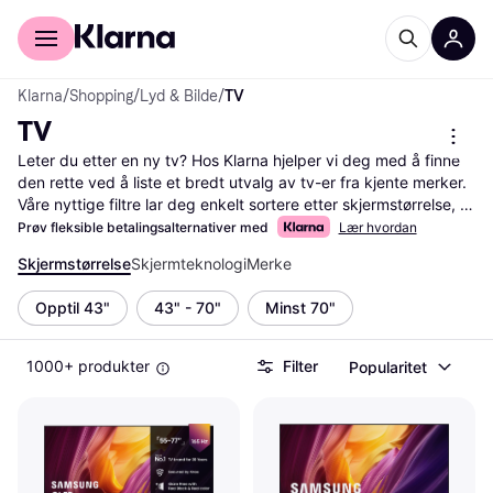
For kunder
For bedrifter
Klarna
/
Shopping
/
Lyd & Bilde
/
TV
TV
Leter du etter en ny tv? Hos Klarna hjelper vi deg med å finne 
den rette ved å liste et bredt utvalg av tv-er fra kjente merker. 
Våre nyttige filtre lar deg enkelt sortere etter skjermstørrelse, 
oppløsning og pris, slik at du raskt finner det som passer dine 
Prøv fleksible betalingsalternativer med
Lær hvordan
behov og budsjett. Du kan også filtrere etter 
Skjermstørrelse
Skjermteknologi
Merke
brukeranmeldelser for å se hva andre synes om produktet før 
du bestemmer deg. Dette gjør det enklere å ta en veloverveid 
Opptil 43"
43" - 70"
Minst 70"
beslutning. Vi gir deg muligheten til å sammenligne priser fra 
flere forhandlere, slik at du alltid får mest verdi for pengene. 
Klarna gjør det lett å navigere blant de mange alternativene og 
1000+ produkter
Filter
Popularitet
finne de beste tilbudene. Start her for å finne din neste tv og få 
en fantastisk seeropplevelse!
Les mer om tv her