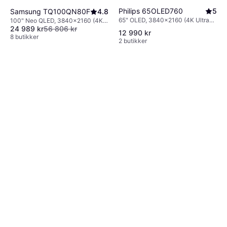
Philips 65OLED760
5
Samsung TQ100QN80F
4.8
65" OLED, 3840x2160 (4K Ultra
100" Neo QLED, 3840x2160 (4K
HD), Smart TV
24 989 kr
56 806 kr
Ultra HD), Smart TV
12 990 kr
8 butikker
2 butikker