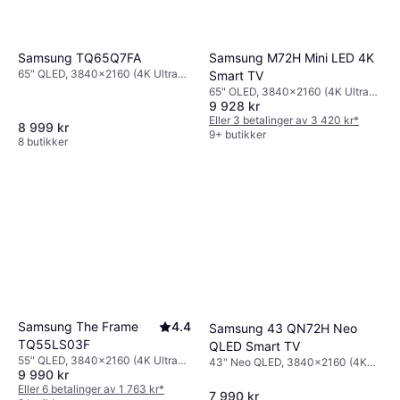
Samsung TQ65Q7FA
Samsung M72H Mini LED 4K
65" QLED, 3840x2160 (4K Ultra
Smart TV
HD), Smart TV
65" OLED, 3840x2160 (4K Ultra
9 928 kr
HD)
Eller 3 betalinger av 3 420 kr
*
8 999 kr
9+ butikker
8 butikker
Samsung The Frame
4.4
Samsung 43 QN72H Neo
TQ55LS03F
QLED Smart TV
55" QLED, 3840x2160 (4K Ultra
43" Neo QLED, 3840x2160 (4K
9 990 kr
HD), Smart TV
Ultra HD), Smart TV
Eller 6 betalinger av 1 763 kr
*
7 990 kr