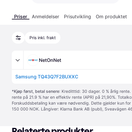
Priser
Anmeldelser
Prisutvikling
Om produktet
Pris inkl. frakt
NetOnNet
Samsung TQ43Q7F2BUXXC
*
Kjøp først, betal senere
: Kreditttid: 30 dager. 0 % årlig rente.
rente på 21.9 % har en effektiv rente (APR) på 21,90%. Totalk
Forskuddsbetaling kan være nødvendig. Dette gjelder kun for
150 000 NOK. Långiver: Klarna Bank AB (publ), Sveavägen 46
Relaterte produkter