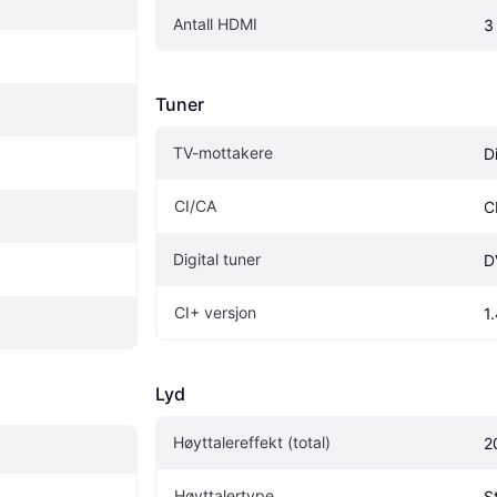
Antall HDMI
3
Tuner
TV-mottakere
D
CI/CA
C
Digital tuner
D
CI+ versjon
1
Lyd
Høyttalereffekt (total)
2
Høyttalertype
S