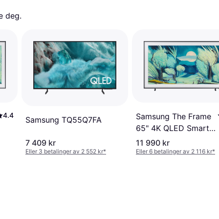
e deg. 
4.4
Samsung The Frame
Samsung TQ55Q7FA
65" 4K QLED Smart
TV (2025)
7 409 kr
11 990 kr
Eller 3 betalinger av 2 552 kr
*
Eller 6 betalinger av 2 116 kr
*