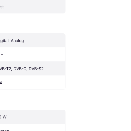
 st
igital, Analog
I+
VB-T2, DVB-C, DVB-S2
.4
0 W
tereo