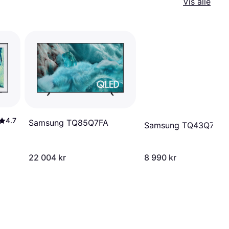
Vis alle
4.7
Samsung TQ85Q7FA
Samsung TQ43Q7FA
22 004 kr
8 990 kr