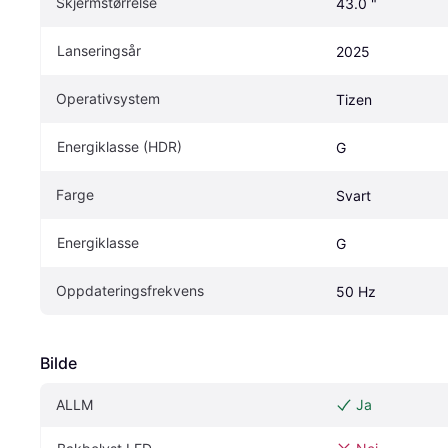
Skjermstørrelse
43.0 "
Lanseringsår
2025
Operativsystem
Tizen
Energiklasse (HDR)
G
Farge
Svart
Energiklasse
G
Oppdateringsfrekvens
50 Hz
Bilde
ALLM
Ja