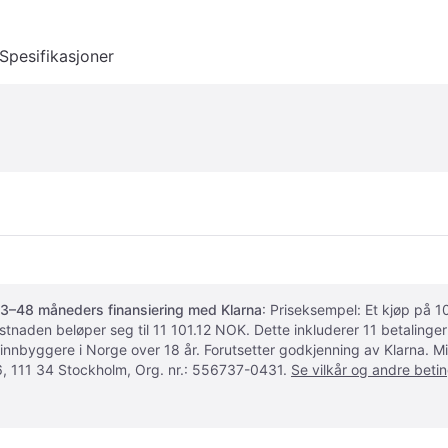
Spesifikasjoner
3–48 måneders finansiering med Klarna
: Priseksempel: Et kjøp på
ostnaden beløper seg til 11 101.12 NOK. Dette inkluderer 11 betalin
 innbyggere i Norge over 18 år. Forutsetter godkjenning av Klarna.
, 111 34 Stockholm, Org. nr.: 556737-0431.
Se vilkår og andre betin