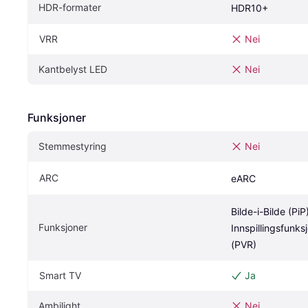
HDR-formater
HDR10+
VRR
Nei
Kantbelyst LED
Nei
Funksjoner
Stemmestyring
Nei
ARC
eARC
Bilde-i-Bilde (PiP)
Funksjoner
Innspillingsfunks
(PVR)
Smart TV
Ja
Ambilight
Nei