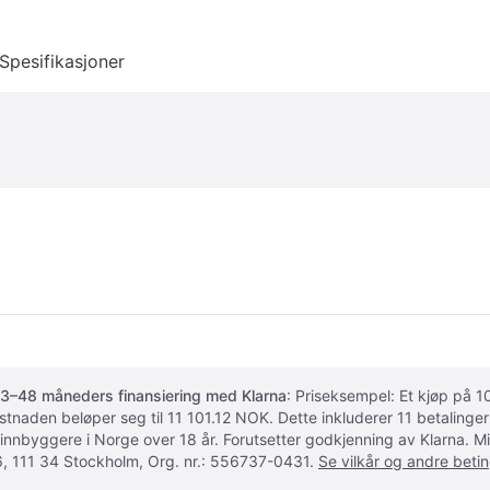
Spesifikasjoner
3–48 måneders finansiering med Klarna
: Priseksempel: Et kjøp på
ostnaden beløper seg til 11 101.12 NOK. Dette inkluderer 11 betalin
 innbyggere i Norge over 18 år. Forutsetter godkjenning av Klarna.
, 111 34 Stockholm, Org. nr.: 556737-0431.
Se vilkår og andre betin