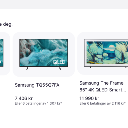
e deg. 
Samsung The Frame
Samsung TQ55Q7FA
65" 4K QLED Smart
TV (2025)
7 406 kr
11 990 kr
Eller 6 betalinger av 1 307 kr
*
Eller 6 betalinger av 2 116 kr
*