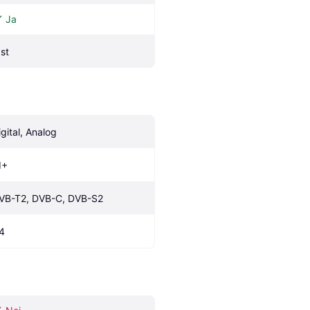
Ja
 st
igital, Analog
I+
VB-T2, DVB-C, DVB-S2
.4