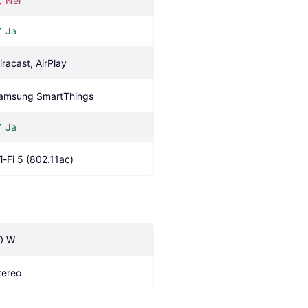
Nei
Ja
iracast, AirPlay
amsung SmartThings 
Ja
i-Fi 5 (802.11ac)
0 W
tereo