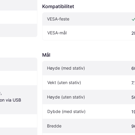
Kompatibilitet
VESA-feste
VESA-mål
2
Mål
Høyde (med stativ)
6
Vekt (uten stativ)
7
, 
Høyde (uten stativ)
5
jon via USB 
Dybde (med stativ)
1
Bredde
9