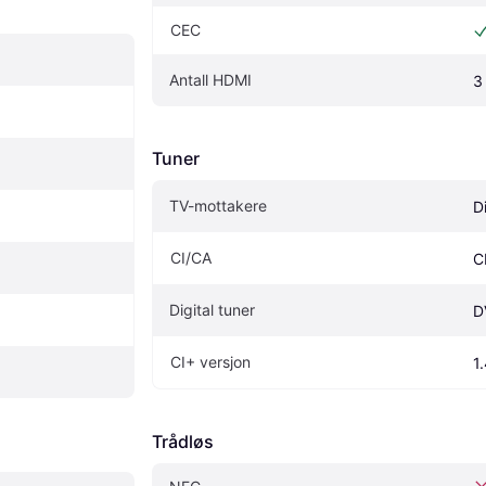
CEC 
Antall HDMI
3
Tuner
TV-mottakere
D
CI/CA
C
Digital tuner
D
CI+ versjon
1
Trådløs