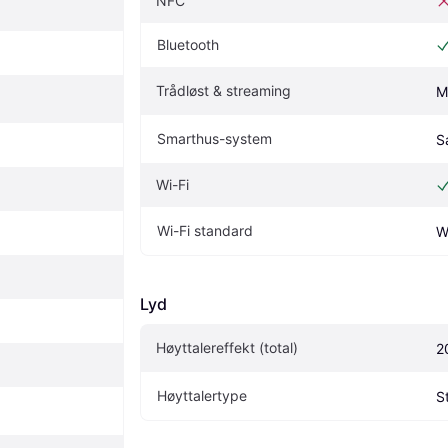
NFC
Bluetooth
Trådløst & streaming
M
Smarthus-system
S
Wi-Fi
Wi-Fi standard
W
Lyd
Høyttalereffekt (total)
2
Høyttalertype
S