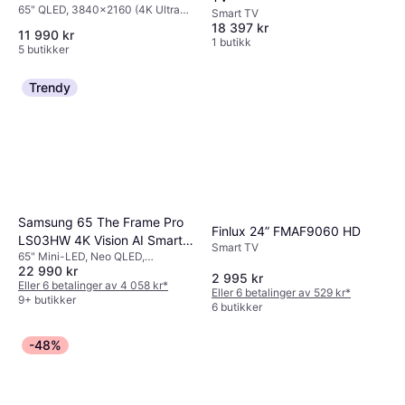
65" QLED, 3840x2160 (4K Ultra
(2025)
Smart TV
HD), Smart TV
18 397 kr
11 990 kr
1 butikk
5 butikker
Trendy
Samsung 65 The Frame Pro
Finlux 24” FMAF9060 HD
LS03HW 4K Vision AI Smart
Smart TV
65" Mini-LED, Neo QLED,
TV
22 990 kr
3840x2160 (4K Ultra HD), Smart
2 995 kr
TV
Eller 6 betalinger av 4 058 kr
*
Eller 6 betalinger av 529 kr
*
9+ butikker
6 butikker
-48%