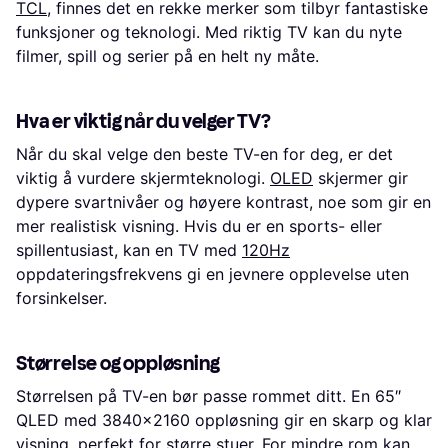
TCL
, finnes det en rekke merker som tilbyr fantastiske
funksjoner og teknologi. Med riktig TV kan du nyte
filmer, spill og serier på en helt ny måte.
Hva er viktig når du velger TV?
Når du skal velge den beste TV-en for deg, er det
viktig å vurdere skjermteknologi.
OLED
skjermer gir
dypere svartnivåer og høyere kontrast, noe som gir en
mer realistisk visning. Hvis du er en sports- eller
spillentusiast, kan en TV med
120Hz
oppdateringsfrekvens gi en jevnere opplevelse uten
forsinkelser.
Størrelse og oppløsning
Størrelsen på TV-en bør passe rommet ditt. En 65″
QLED med 3840x2160 oppløsning gir en skarp og klar
visning, perfekt for større stuer. For mindre rom kan