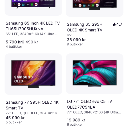
Samsung 65 Inch 4K LED TV
Samsung 65 S95H
4.7
TU65U7005HUXNA
OLED 4K Smart TV
65" LED, 3840x2160 (4K Ultra
65"
HD)
36 990 kr
5 790 kr
6 490 kr
9 butikker
4 butikker
LG 77" OLED evo C5 TV
Samsung 77 S95H OLED 4K
OLED77C54LA
Smart TV
77" OLED, 3840x2160 (4K Ultra
77" OLED, QD-OLED, 3840x2160
HD), Smart TV
45 990 kr
(4K Ultra HD), Smart TV
19 989 kr
5 butikker
6 butikker