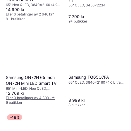
65" Neo QLED, 3840x2160 (4K
55" OLED, 3456x2234
14 990 kr
Ultra HD), Smart TV
Eller 6 betalinger av 2 646 kr
*
7 790 kr
9+ butikker
9+ butikker
Samsung TQ65Q7FA
Samsung QN72H 65 Inch
65" QLED, 3840x2160 (4K Ultra
QN72H Mini LED Smart TV
HD), Smart TV
65" Mini-LED, Neo QLED,
12 769 kr
3840x2160 (4K Ultra HD)
Eller 3 betalinger av 4 399 kr
*
8 999 kr
9 butikker
8 butikker
-48%