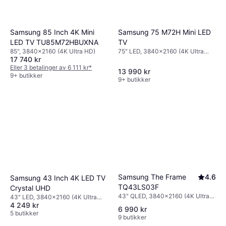
Samsung 75 M72H Mini LED
Samsung 85 Inch 4K Mini
TV
LED TV TU85M72HBUXNA
75" LED, 3840x2160 (4K Ultra
85", 3840x2160 (4K Ultra HD)
17 740 kr
HD), Smart TV
Eller 3 betalinger av 6 111 kr
*
13 990 kr
9+ butikker
9+ butikker
Samsung The Frame
4.6
Samsung 43 Inch 4K LED TV
TQ43LS03F
Crystal UHD
43" QLED, 3840x2160 (4K Ultra
43" LED, 3840x2160 (4K Ultra
HD), Smart TV
4 249 kr
HD), Smart TV
6 990 kr
5 butikker
9 butikker