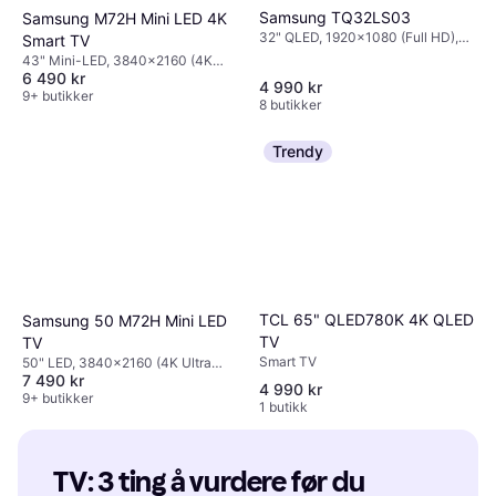
Samsung TQ32LS03
Samsung M72H Mini LED 4K
32" QLED, 1920x1080 (Full HD),
Smart TV
Smart TV
43" Mini-LED, 3840x2160 (4K
6 490 kr
Ultra HD), Smart TV
4 990 kr
9+ butikker
8 butikker
Trendy
TCL 65" QLED780K 4K QLED
Samsung 50 M72H Mini LED
TV
TV
Smart TV
50" LED, 3840x2160 (4K Ultra
7 490 kr
HD)
4 990 kr
9+ butikker
1 butikk
TV: 3 ting å vurdere før du 