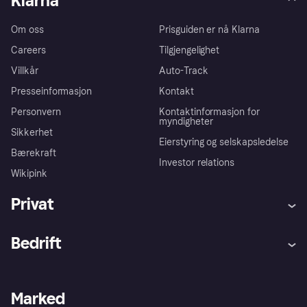
Klarna
Om oss
Prisguiden er nå Klarna
Careers
Tilgjengelighet
Villkår
Auto-Track
Presseinformasjon
Kontakt
Personvern
Kontaktinformasjon for
myndigheter
Sikkerhet
Eierstyring og selskapsledelse
Bærekraft
Investor relations
Wikipink
Privat
Hjelp
Kjøperbeskyttelse
Bedrift
Logg inn
Klager
Butikksupport
Developers portal
Klarna-appen
Kredittavtale
Merchant portal
Driftsstatus
Marked
Utforsk butikker
Personverninnstillinger