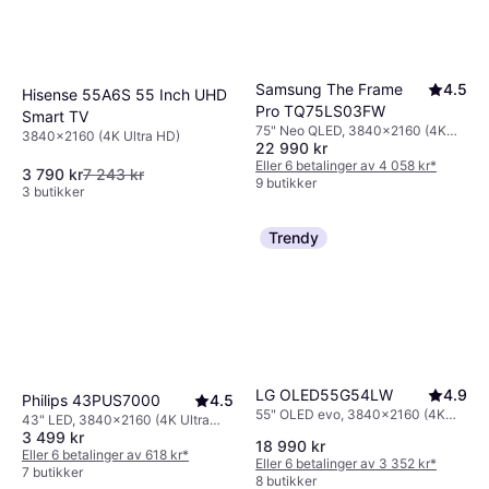
Samsung The Frame
4.5
Hisense 55A6S 55 Inch UHD
Pro TQ75LS03FW
Smart TV
75" Neo QLED, 3840x2160 (4K
3840x2160 (4K Ultra HD)
22 990 kr
Ultra HD), Smart TV
Eller 6 betalinger av 4 058 kr
*
3 790 kr
7 243 kr
9 butikker
3 butikker
Trendy
LG OLED55G54LW
4.9
Philips 43PUS7000
4.5
55" OLED evo, 3840x2160 (4K
43" LED, 3840x2160 (4K Ultra
Ultra HD), Smart TV
3 499 kr
HD), Smart TV
18 990 kr
Eller 6 betalinger av 618 kr
*
Eller 6 betalinger av 3 352 kr
*
7 butikker
8 butikker