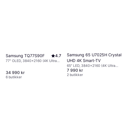
Samsung 65 U7025H Crystal
Samsung TQ77S90F
4.7
UHD 4K Smart-TV
77" OLED, 3840x2160 (4K Ultra
HD), Smart TV
65" LED, 3840x2160 (4K Ultra
7 990 kr
HD), Smart TV
34 990 kr
2 butikker
6 butikker