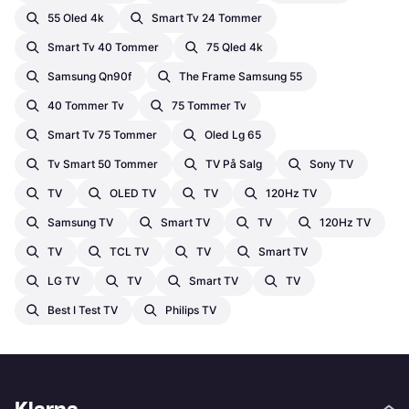
55 Oled 4k
Smart Tv 24 Tommer
Smart Tv 40 Tommer
75 Qled 4k
Samsung Qn90f
The Frame Samsung 55
40 Tommer Tv
75 Tommer Tv
Smart Tv 75 Tommer
Oled Lg 65
Tv Smart 50 Tommer
TV På Salg
Sony TV
TV
OLED TV
TV
120Hz TV
Samsung TV
Smart TV
TV
120Hz TV
TV
TCL TV
TV
Smart TV
LG TV
TV
Smart TV
TV
Best I Test TV
Philips TV