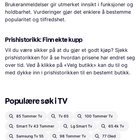
Brukeranmeldelser gir utmerket innsikt i funksjoner og
holdbarhet. Vurderinger gjør det enklere å bestemme
popularitet og tilfredshet.
Prishistorikk: Finn ekte kupp
Vil du være sikker på at du gjør et godt kjøp? Sjekk
prishistorikken for å se hvordan prisene har endret seg
over tid. Ved å klikke på «Velg butikk» kan du til og
med dykke inn i prishistorikken til en bestemt butikk.
Populære søk i TV
85 Tommer Tv
Tv 65
100 Tommer Tv
Smart Tv 43 Tommer
Lg Smart Tv
65 4k Tv
Samsung Tv 55
98 Tommer Tv
77 Oled