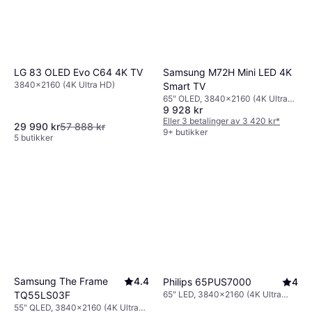
Samsung M72H Mini LED 4K
LG 83 OLED Evo C64 4K TV
3840x2160 (4K Ultra HD)
Smart TV
65" OLED, 3840x2160 (4K Ultra
9 928 kr
HD)
Eller 3 betalinger av 3 420 kr
*
29 990 kr
57 888 kr
9+ butikker
5 butikker
Samsung The Frame
4.4
Philips 65PUS7000
4
65" LED, 3840x2160 (4K Ultra
TQ55LS03F
HD), Smart TV
55" QLED, 3840x2160 (4K Ultra