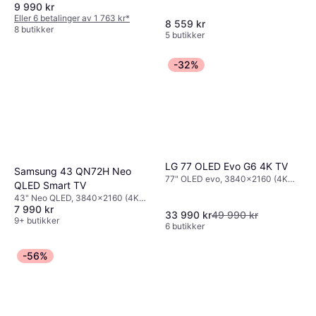
9 990 kr
HD), Smart TV
Eller 6 betalinger av 1 763 kr
*
8 559 kr
8 butikker
5 butikker
-32%
LG 77 OLED Evo G6 4K TV
Samsung 43 QN72H Neo
77" OLED evo, 3840x2160 (4K
QLED Smart TV
Ultra HD), Smart TV
43" Neo QLED, 3840x2160 (4K
7 990 kr
Ultra HD), Smart TV
33 990 kr
49 990 kr
9+ butikker
6 butikker
-56%