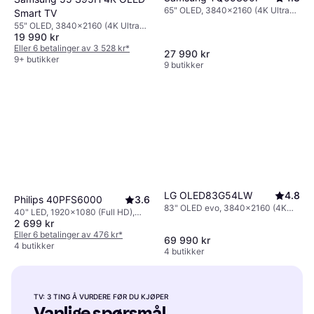
eksterne høyttalere eller streaming fra
65" OLED, 3840x2160 (4K Ultra
Smart TV
mobilenheter.
HD), Smart TV
55" OLED, 3840x2160 (4K Ultra
19 990 kr
HD)
Eller 6 betalinger av 3 528 kr
*
27 990 kr
9+ butikker
9 butikker
LG OLED83G54LW
4.8
Philips 40PFS6000
3.6
83" OLED evo, 3840x2160 (4K
40" LED, 1920x1080 (Full HD),
Ultra HD), Smart TV
2 699 kr
Smart TV
Eller 6 betalinger av 476 kr
*
69 990 kr
4 butikker
4 butikker
TV: 3 TING Å VURDERE FØR DU KJØPER
Vanlige spørsmål