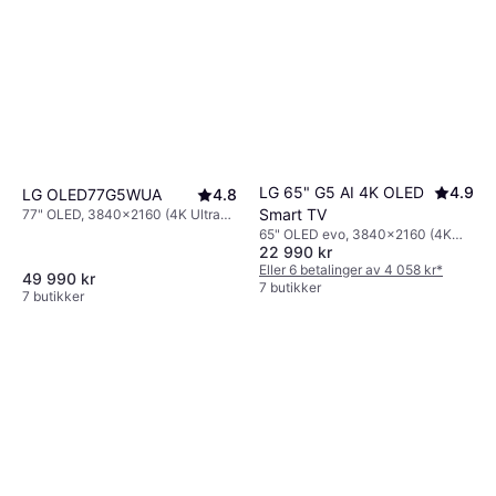
LG 65" G5 AI 4K OLED
4.9
LG OLED77G5WUA
4.8
Smart TV
77" OLED, 3840x2160 (4K Ultra
HD), Smart TV
65" OLED evo, 3840x2160 (4K
22 990 kr
Ultra HD), Smart TV
Eller 6 betalinger av 4 058 kr
*
49 990 kr
7 butikker
7 butikker