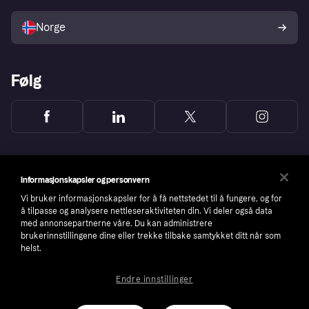
Selg med Klarna
Plattformer og partnere
Norge
Følg
Informasjonskapsler og personvern
Vi bruker informasjonskapsler for å få nettstedet til å fungere, og for
å tilpasse og analysere nettleseraktiviteten din. Vi deler også data
med annonsepartnerne våre. Du kan administrere
brukerinnstillingene dine eller trekke tilbake samtykket ditt når som
helst.
Endre innstillinger
Copyright © 2005-2026 Klarna Bank AB (publ). Headquarters: Stockholm, Sweden. All
rights reserved. Klarna Bank AB (publ). Sveavägen 46, 111 34 Stockholm. Organization
number: 556737-0431