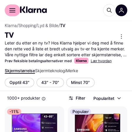
For kunder
For bedrifter
Klarna
/
Shopping
/
Lyd & Bilde
/
TV
TV
Leter du etter en ny tv? Hos Klarna hjelper vi deg med å finne 
den rette ved å liste et bredt utvalg av tv-er fra kjente merker. 
Våre nyttige filtre lar deg enkelt sortere etter skjermstørrelse, 
oppløsning og pris, slik at du raskt finner det som passer dine 
Prøv fleksible betalingsalternativer med
Lær hvordan
behov og budsjett. Du kan også filtrere etter 
Skjermstørrelse
Skjermteknologi
Merke
brukeranmeldelser for å se hva andre synes om produktet før 
du bestemmer deg. Dette gjør det enklere å ta en veloverveid 
Opptil 43"
43" - 70"
Minst 70"
beslutning. Vi gir deg muligheten til å sammenligne priser fra 
flere forhandlere, slik at du alltid får mest verdi for pengene. 
Klarna gjør det lett å navigere blant de mange alternativene og 
1000+ produkter
Filter
Popularitet
finne de beste tilbudene. Start her for å finne din neste tv og få 
en fantastisk seeropplevelse!
Les mer om tv her
-11%
Populær