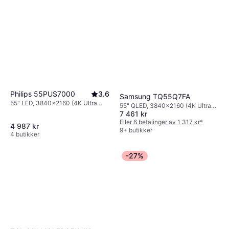
Philips 55PUS7000
3.6
Samsung TQ55Q7FA
55" LED, 3840x2160 (4K Ultra
55" QLED, 3840x2160 (4K Ultra
HD), Smart TV
7 461 kr
HD), Smart TV
Eller 6 betalinger av 1 317 kr
*
4 987 kr
9+ butikker
4 butikker
-27%