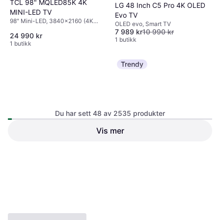
TCL 98" MQLED85K 4K
LG 48 Inch C5 Pro 4K OLED
MINI-LED TV
Evo TV
98" Mini-LED, 3840x2160 (4K
OLED evo, Smart TV
Ultra HD), Smart TV
7 989 kr
10 990 kr
24 990 kr
1 butikk
1 butikk
Trendy
Du har sett 48 av 2535 produkter
Vis mer
Hisense 75 U7S PRO MiniLED
LG 75UR78006LK
4.7
75" LED, 3840x2160 (4K Ultra
Smart TV
HD), Smart TV
75", 3840x2160 (4K Ultra HD)
16 990 kr
12 987 kr
3 butikker
1 butikk
1
2
3
...
28
...
53