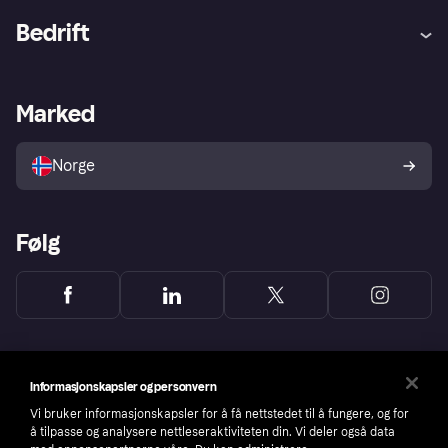
Hjelp
Kjøperbeskyttelse
Bedrift
Logg inn
Klager
Butikksupport
Developers portal
Klarna-appen
Kredittavtale
Merchant portal
Driftsstatus
Marked
Utforsk butikker
Personverninnstillinger
Selg med Klarna
Plattformer og partnere
Norge
Følg
Informasjonskapsler og personvern
Vi bruker informasjonskapsler for å få nettstedet til å fungere, og for
å tilpasse og analysere nettleseraktiviteten din. Vi deler også data