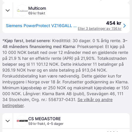
Multicom
69 kr frakt
454 kr
Siemens PowerProtect VZ16GALL - pose (VZ16GALL)
Eller 3 betalinger av 156 kr
*
Kjøp først, betal senere
: Kreditttid: 30 dager. 0 % årlig rente.
3–
48 måneders finansiering med Klarna
: Priseksempel: Et kjøp på
10 000 NOK betalt ned over 12 måneder med en gjeldende rente
på 21.9 % har en effektiv rente (APR) på 21,90%. Totalkostnaden
beløper seg til 11 101.12 NOK. Dette inkluderer 11 betalinger på
926.19 NOK hver og en siste betaling på 913,04 NOK.
Forskuddsbetaling kan være nødvendig. Dette gjelder kun for
innbyggere i Norge over 18 år. Forutsetter godkjenning av Klarna.
Minimum kjøpsbeløp er 250 NOK og maksimalt kjøpsbeløp er 150
000 NOK. Långiver: Klarna Bank AB (publ), Sveavägen 46, 111
34 Stockholm, Org. nr.: 556737-0431.
Se vilkår og andre
betingelser
.
CS MEGASTORE
59 kr frakt
,
4–5 dager