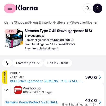
For kunder
For bedrifter
Klarna
/
Shopping
/
Hjem & Interiør
/
Hvitevarer
/
Støvsugertilbehør
Siemens Type G All Støvsugerposer 16 St
-13%
Støvsugerpose
Sammenlign priser fra
432 kr
til
590 kr
Fra 3 betalinger av 149 kr med
+
2
Prøv fleksible betalinger*
Laveste pris
Pris inkl. frakt
InkClub
ANNONSE
590 kr
24 kr frakt
BSH Støvsugerposer SIEMENS TYPE G ALL - 16st. VZ16GALL Tilsvarer: N/A
Proshop.no
109 kr frakt
,
1–3 dager
432 kr
Siemens PowerProtect VZ16GALL
Eller 3 betalinger av 149 kr