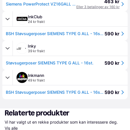
463 kr
Siemens PowerProtect VZ16GALL - Pose - for støvsuger (en pakke 16) - for Q5.0 allergy Z7.0 allergyPlus Z7.0 family allergyPlus
Eller 3 betalinger av 160 kr
InkClub
24 kr frakt
590 kr
BSH Støvsugerposer SIEMENS TYPE G ALL - 16st. VZ16GALL Tilsvarer: N/A
Inky
39 kr frakt
590 kr
Støvsugerposer SIEMENS TYPE G ALL - 16st.
Inkmann
49 kr frakt
590 kr
BSH Støvsugerposer SIEMENS TYPE G ALL - 16st. VZ16GALL
Relaterte produkter
Vi har valgt ut en rekke produkter som kan interessere deg. 
Vis alle