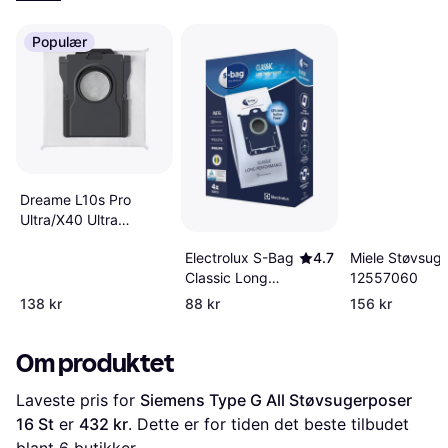
Populær
Dreame L10s Pro
Ultra/X40 Ultra
støvsugerposer
Miele Støvsug
Electrolux S-Bag
4.7
12557060
Classic Long
Performance
138 kr
88 kr
156 kr
Støvsugerpose
E201S
Om produktet
Laveste pris for 
Siemens Type G All Støvsugerposer 
16 St
 er 
432 kr
. Dette er for tiden det beste tilbudet 