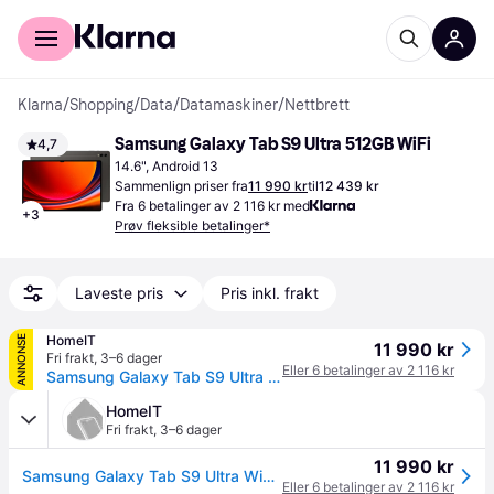
For kunder
For bedrifter
Klarna
/
Shopping
/
Data
/
Datamaskiner
/
Nettbrett
Samsung Galaxy Tab S9 Ultra 512GB WiFi
4,7
14.6", Android 13
Sammenlign priser fra
11 990 kr
til
12 439 kr
Fra 6 betalinger av 2 116 kr med
+
3
Prøv fleksible betalinger*
Laveste pris
Pris inkl. frakt
HomeIT
ANNONSE
11 990 kr
Fri frakt
,
3–6 dager
Eller 6 betalinger av 2 116 kr
Samsung Galaxy Tab S9 Ultra WiFi 14.6 SM-X910 12GB RAM 512GB Beige
HomeIT
Fri frakt
,
3–6 dager
11 990 kr
Samsung Galaxy Tab S9 Ultra WiFi 14.6 SM-X910 12GB RAM 512GB Beige
Eller 6 betalinger av 2 116 kr