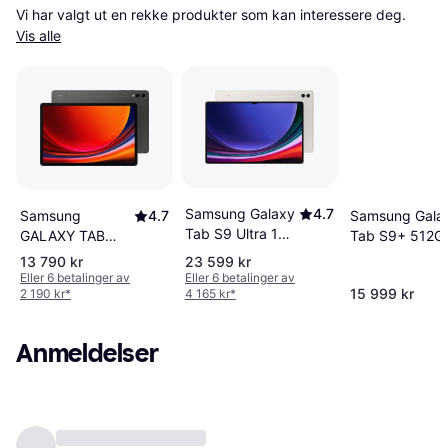
Vi har valgt ut en rekke produkter som kan interessere deg. 
Vis alle
Samsung Galaxy
4.7
Samsung
4.7
Samsung Gala
Tab S9 Ultra 1TB
GALAXY TAB
Tab S9+ 512G
5G
S9+ 512GB WIFI
Wifi + 5G
13 790 kr
23 599 kr
Eller 6 betalinger av
Eller 6 betalinger av
15 999 kr
2 190 kr
*
4 165 kr
*
Anmeldelser