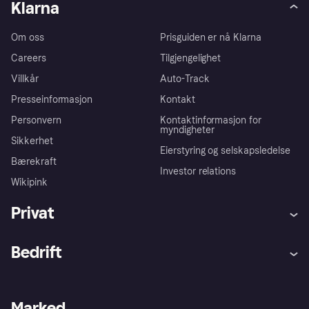
Klarna
Om oss
Prisguiden er nå Klarna
Careers
Tilgjengelighet
Villkår
Auto-Track
Presseinformasjon
Kontakt
Personvern
Kontaktinformasjon for
myndigheter
Sikkerhet
Eierstyring og selskapsledelse
Bærekraft
Investor relations
Wikipink
Privat
Hjelp
Kjøperbeskyttelse
Bedrift
Logg inn
Klager
Butikksupport
Developers portal
Klarna-appen
Kredittavtale
Merchant portal
Driftsstatus
Marked
Utforsk butikker
Personverninnstillinger