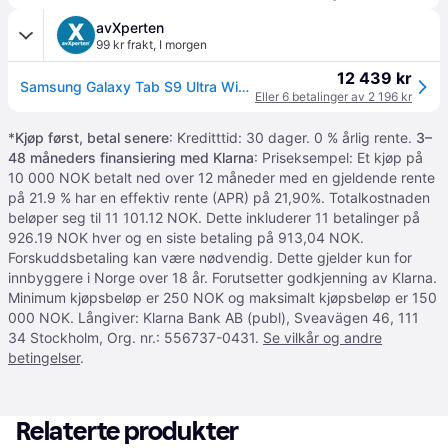
avXperten
99 kr frakt
,
I morgen
12 439 kr
Samsung Galaxy Tab S9 Ultra WiFi Nettbrett - 14,6'' (512GB) Beige
Eller 6 betalinger av 2 196 kr
*
Kjøp først, betal senere
: Kreditttid: 30 dager. 0 % årlig rente.
3–
48 måneders finansiering med Klarna
: Priseksempel: Et kjøp på
10 000 NOK betalt ned over 12 måneder med en gjeldende rente
på 21.9 % har en effektiv rente (APR) på 21,90%. Totalkostnaden
beløper seg til 11 101.12 NOK. Dette inkluderer 11 betalinger på
926.19 NOK hver og en siste betaling på 913,04 NOK.
Forskuddsbetaling kan være nødvendig. Dette gjelder kun for
innbyggere i Norge over 18 år. Forutsetter godkjenning av Klarna.
Minimum kjøpsbeløp er 250 NOK og maksimalt kjøpsbeløp er 150
000 NOK. Långiver: Klarna Bank AB (publ), Sveavägen 46, 111
34 Stockholm, Org. nr.: 556737-0431.
Se vilkår og andre
betingelser
.
Relaterte produkter