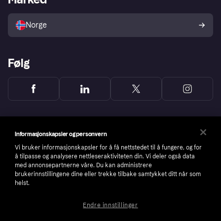
Selg med Klarna
Plattformer og partnere
Norge
Følg
Informasjonskapsler og personvern
Vi bruker informasjonskapsler for å få nettstedet til å fungere, og for
å tilpasse og analysere nettleseraktiviteten din. Vi deler også data
med annonsepartnerne våre. Du kan administrere
brukerinnstillingene dine eller trekke tilbake samtykket ditt når som
helst.
Endre innstillinger
Copyright © 2005-2026 Klarna Bank AB (publ). Headquarters: Stockholm, Sweden. All
rights reserved. Klarna Bank AB (publ). Sveavägen 46, 111 34 Stockholm. Organization