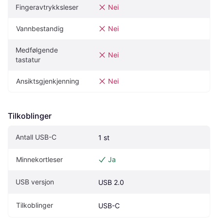
Fingeravtrykksleser
Nei
Vannbestandig
Nei
Medfølgende 
Nei
tastatur
Ansiktsgjenkjenning
Nei
Tilkoblinger
Antall USB-C
1 st
Minnekortleser
Ja
USB versjon
USB 2.0
Tilkoblinger
USB-C