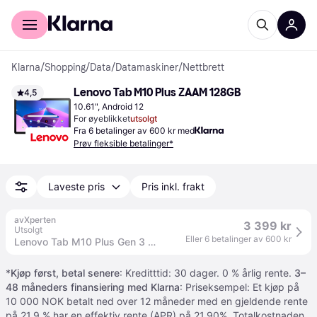
For kunder
For bedrifter
Klarna
/
Shopping
/
Data
/
Datamaskiner
/
Nettbrett
Lenovo Tab M10 Plus ZAAM 128GB
4,5
10.61", Android 12
For øyeblikket
utsolgt
Fra 6 betalinger av 600 kr med
Prøv fleksible betalinger*
Laveste pris
Pris inkl. frakt
avXperten
3 399 kr
Utsolgt
Eller 6 betalinger av 600 kr
Lenovo Tab M10 Plus Gen 3 Nettbrett 10,6" (4/128GB) Grå
*
Kjøp først, betal senere
: Kreditttid: 30 dager. 0 % årlig rente.
3–
48 måneders finansiering med Klarna
: Priseksempel: Et kjøp på
10 000 NOK betalt ned over 12 måneder med en gjeldende rente
på 21.9 % har en effektiv rente (APR) på 21,90%. Totalkostnaden