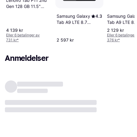
Lenovo Tab P11 2nd
Gen 128 GB 11.5"
MicroSD-Spor
Samsung Galaxy
4.3
Samsung Gala
Tab A9 LTE 8.7"
Tab A9 LTE 8.
4/64GB Graphite
4/64GB Silver
4 139 kr
2 129 kr
Eller 6 betalinger av
Eller 6 betalinger
2 597 kr
731 kr
*
376 kr
*
Anmeldelser