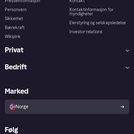
Presseinformasjon
Kontakt
Personvern
Kontaktinformasjon for
myndigheter
Sikkerhet
Eierstyring og selskapsledelse
Bærekraft
Investor relations
Wikipink
Privat
Hjelp
Kjøperbeskyttelse
Bedrift
Logg inn
Klager
Butikksupport
Developers portal
Klarna-appen
Kredittavtale
Merchant portal
Driftsstatus
Marked
Utforsk butikker
Personverninnstillinger
Selg med Klarna
Plattformer og partnere
Norge
Følg