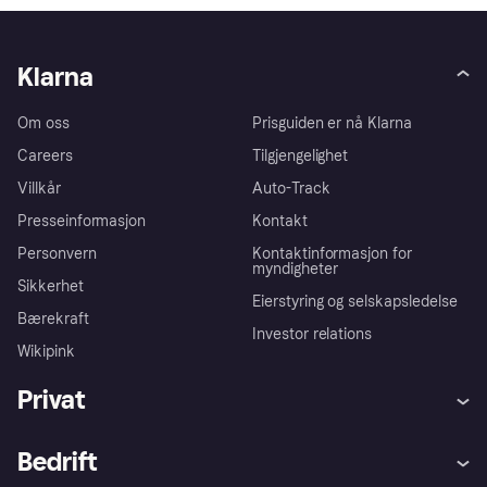
Klarna
Om oss
Prisguiden er nå Klarna
Careers
Tilgjengelighet
Villkår
Auto-Track
Presseinformasjon
Kontakt
Personvern
Kontaktinformasjon for
myndigheter
Sikkerhet
Eierstyring og selskapsledelse
Bærekraft
Investor relations
Wikipink
Privat
Hjelp
Kjøperbeskyttelse
Bedrift
Logg inn
Klager