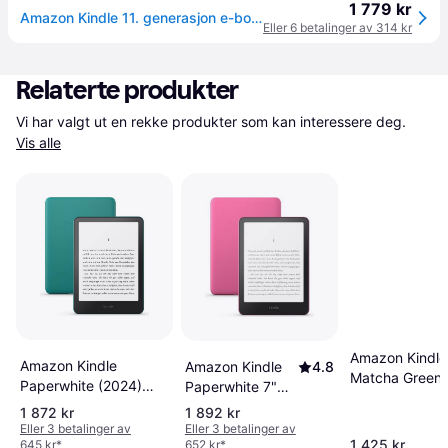
1 779 kr
Amazon Kindle 11. generasjon e-bokleser - 16GB, WiFi - Matcha
Eller 6 betalinger av 314 kr
Relaterte produkter
Vi har valgt ut en rekke produkter som kan interessere deg. 
Vis alle
Amazon Kindle
Amazon Kindle
Amazon Kindle
4.8
Matcha Green
Paperwhite (2024)
Paperwhite 7"
Lockscreen
Jade 16GB
eReader 16 GB
1 872 kr
1 892 kr
Eller 3 betalinger av
Eller 3 betalinger av
1 425 kr
645 kr
*
652 kr
*