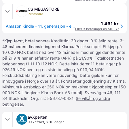
CS MEGASTORE
Restordre
1 461 kr
Amazon Kindle - 11. generasjon - eBook-leser - 16 GB - 6 monokrom - berøringsskjerm - Bluetooth, Wi-Fi - matcha-grønn - Lockscreen Ad-Supported
Eller 3 betalinger av 503 kr
*
Kjøp først, betal senere
: Kreditttid: 30 dager. 0 % årlig rente.
3–
48 måneders finansiering med Klarna
: Priseksempel: Et kjøp på
10 000 NOK betalt ned over 12 måneder med en gjeldende rente
på 21.9 % har en effektiv rente (APR) på 21,90%. Totalkostnaden
beløper seg til 11 101.12 NOK. Dette inkluderer 11 betalinger på
926.19 NOK hver og en siste betaling på 913,04 NOK.
Forskuddsbetaling kan være nødvendig. Dette gjelder kun for
innbyggere i Norge over 18 år. Forutsetter godkjenning av Klarna.
Minimum kjøpsbeløp er 250 NOK og maksimalt kjøpsbeløp er 150
000 NOK. Långiver: Klarna Bank AB (publ), Sveavägen 46, 111
34 Stockholm, Org. nr.: 556737-0431.
Se vilkår og andre
betingelser
.
avXperten
99 kr frakt
,
6–10 dager