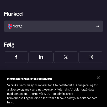
Butikksupport
Developers portal
Klarna-appen
Kredittavtale
Merchant portal
Driftsstatus
Marked
Utforsk butikker
Personverninnstillinger
Selg med Klarna
Plattformer og partnere
Norge
Følg
Informasjonskapsler og personvern
Vi bruker informasjonskapsler for å få nettstedet til å fungere, og for
å tilpasse og analysere nettleseraktiviteten din. Vi deler også data
med annonsepartnerne våre. Du kan administrere
brukerinnstillingene dine eller trekke tilbake samtykket ditt når som
helst.