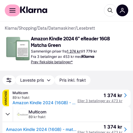
For kunder
For bedrifter
Klarna
/
Shopping
/
Data
/
Datamaskiner
/
Lesebrett
Amazon Kindle 2024 6" eReader 16GB 
Matcha Green
Sammenlign priser fra
1 374 kr
til
1 779 kr
Fra 3 betalinger av 453 kr med
Prøv fleksible betalinger*
Laveste pris
Pris inkl. frakt
Multicom
ANNONSE
1 374 kr
89 kr frakt
Eller 3 betalinger av 473 kr
Amazon Kindle 2024 (16GB) - matchagrønn 6" lesebrett, 300 ppi, Wi-Fi, Special Offers Edition (B0CNVCQZG1)
Multicom
89 kr frakt
1 374 kr
Amazon Kindle 2024 (16GB) - matchagrønn 6" lesebrett, 300 ppi, Wi-Fi, Special Offers Edition (B0CNVCQZG1)
Eller 3 betalinger av 473 kr