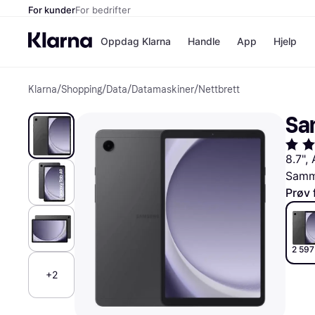
For kunder
For bedrifter
Oppdag Klarna
Handle
App
Hjelp
Klarna
/
Shopping
/
Data
/
Datamaskiner
/
Nettbrett
Betalingsm
Butikker
Betalingsme
Elkjøp
Sa
Betal nå
Bookin
Betal i 3 dele
Farmasi
Betal innen 
kicks.n
8.7",
Finansiering
Norweg
Samme
Vipps
Prøv 
Butikkovers
2 597
+2