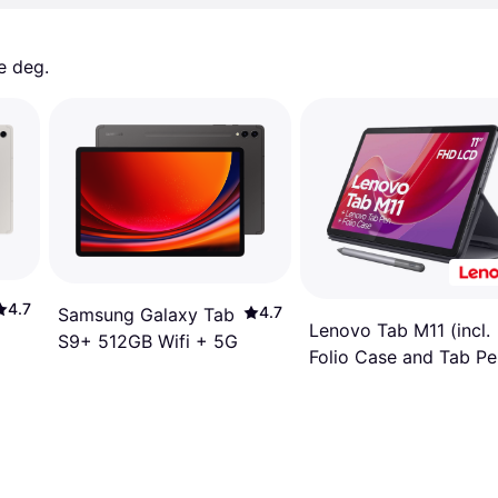
e deg. 
4.7
4.7
Samsung Galaxy Tab
Lenovo Tab M11 (incl.
S9+ 512GB Wifi + 5G
Folio Case and Tab Pe
4G 4GB 128GB 11" (20