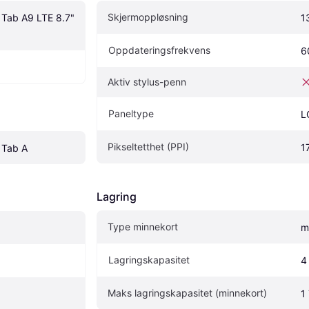
Skjermoppløsning
Tab A9 LTE 8.7" 
1
Oppdateringsfrekvens
6
Aktiv stylus-penn
Paneltype
L
Pikseltetthet (PPI)
1
 Tab A
Lagring
Type minnekort
m
Lagringskapasitet
4
Maks lagringskapasitet (minnekort)
1