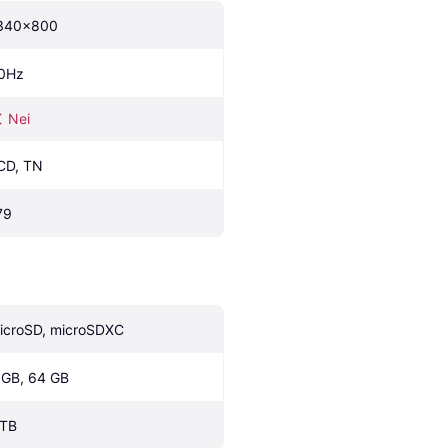
340x800
0Hz
Nei
CD, TN
79
icroSD, microSDXC
 GB, 64 GB
 TB