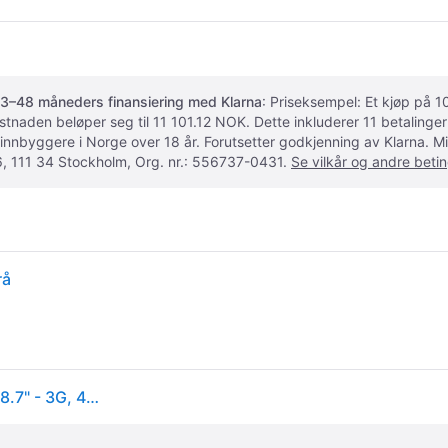
3–48 måneders finansiering med Klarna
: Priseksempel: Et kjøp på
ostnaden beløper seg til 11 101.12 NOK. Dette inkluderer 11 betalin
 innbyggere i Norge over 18 år. Forutsetter godkjenning av Klarna.
, 111 34 Stockholm, Org. nr.: 556737-0431.
Se vilkår og andre betin
rå
Samsung Galaxy Tab A9 - tablet - Android - 64 GB - 8.7" - 3G, 4G (SM-X115NZAAEUB)