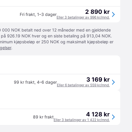
2 890 kr
Fri frakt
,
1–3 dager
Eller 3 betalinger av 996 kr/mnd.
 10 000 NOK betalt ned over 12 måneder med en gjeldende
ger på 926.19 NOK hver og en siste betaling på 913,04 NOK.
 Minimum kjøpsbeløp er 250 NOK og maksimalt kjøpsbeløp er
gelser
.
3 169 kr
99 kr frakt
,
4–6 dager
Eller 6 betalinger av 559 kr/mnd.
4 128 kr
89 kr frakt
Eller 3 betalinger av 1 422 kr/mnd.