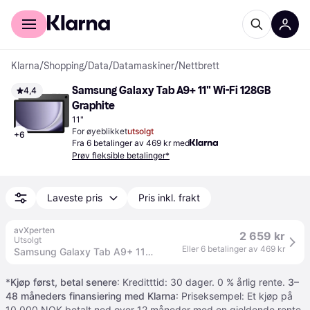
For kunder
For bedrifter
Klarna
/
Shopping
/
Data
/
Datamaskiner
/
Nettbrett
Samsung Galaxy Tab A9+ 11" Wi-Fi 128GB 
4,4
Graphite
11"
For øyeblikket
utsolgt
+
6
Fra 6 betalinger av 469 kr med
Prøv fleksible betalinger*
Laveste pris
Pris inkl. frakt
avXperten
2 659 kr
Utsolgt
Eller 6 betalinger av 469 kr
Samsung Galaxy Tab A9+ 11" WiFi, 8GB RAM, 128GB - Grafitt
*
Kjøp først, betal senere
: Kreditttid: 30 dager. 0 % årlig rente.
3–
48 måneders finansiering med Klarna
: Priseksempel: Et kjøp på
10 000 NOK betalt ned over 12 måneder med en gjeldende rente