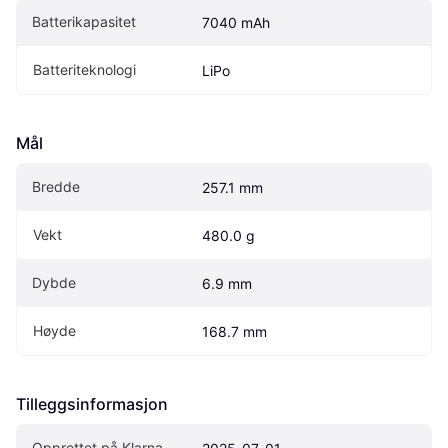
Batterikapasitet
7040 mAh
Batteriteknologi
LiPo
Mål
Bredde
257.1 mm
Vekt
480.0 g
Dybde
6.9 mm
Høyde
168.7 mm
Tilleggsinformasjon
Opprettet på Klarna