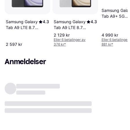
Samsung Gala
Tab A9+ 5G
Samsung Galaxy
4.3
Samsung Galaxy
4.3
256GB Graphit
Tab A9 LTE 8.7"
Tab A9 LTE 8.7"
4/64GB Graphite
4/64GB Silver
2 129 kr
4 990 kr
Eller 6 betalinger av
Eller 6 betalinger
2 597 kr
376 kr
*
881 kr
*
Anmeldelser