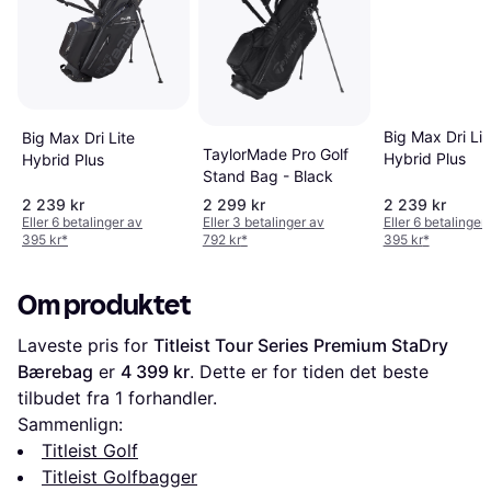
Big Max Dri Lit
Big Max Dri Lite
TaylorMade Pro Golf
Hybrid Plus
Hybrid Plus
Stand Bag - Black
2 239 kr
2 299 kr
2 239 kr
Eller 6 betalinger av
Eller 3 betalinger av
Eller 6 betalinger
395 kr
*
792 kr
*
395 kr
*
Om produktet
Laveste pris for 
Titleist Tour Series Premium StaDry 
Bærebag
 er 
4 399 kr
. Dette er for tiden det beste 
tilbudet fra 1 forhandler.
Sammenlign:
Titleist Golf
Titleist Golfbagger