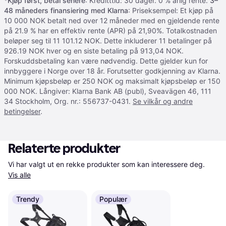
*
Kjøp først, betal senere
: Kreditttid: 30 dager. 0 % årlig rente.
3–
48 måneders finansiering med Klarna
: Priseksempel: Et kjøp på
10 000 NOK betalt ned over 12 måneder med en gjeldende rente
på 21.9 % har en effektiv rente (APR) på 21,90%. Totalkostnaden
beløper seg til 11 101.12 NOK. Dette inkluderer 11 betalinger på
926.19 NOK hver og en siste betaling på 913,04 NOK.
Forskuddsbetaling kan være nødvendig. Dette gjelder kun for
innbyggere i Norge over 18 år. Forutsetter godkjenning av Klarna.
Minimum kjøpsbeløp er 250 NOK og maksimalt kjøpsbeløp er 150
000 NOK. Långiver: Klarna Bank AB (publ), Sveavägen 46, 111
34 Stockholm, Org. nr.: 556737-0431.
Se vilkår og andre
betingelser
.
Relaterte produkter
Vi har valgt ut en rekke produkter som kan interessere deg. 
Vis alle
Trendy
Populær