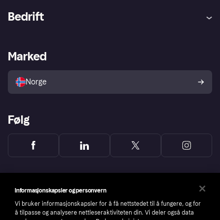
Hjelp
Kjøperbeskyttelse
Bedrift
Logg inn
Klager
Butikksupport
Developers portal
Klarna-appen
Kredittavtale
Merchant portal
Driftsstatus
Marked
Utforsk butikker
Personverninnstillinger
Selg med Klarna
Plattformer og partnere
Norge
Følg
Informasjonskapsler og personvern
Vi bruker informasjonskapsler for å få nettstedet til å fungere, og for
å tilpasse og analysere nettleseraktiviteten din. Vi deler også data