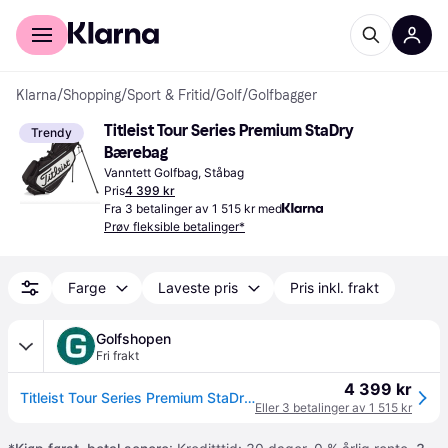
For kunder
For bedrifter
Klarna
/
Shopping
/
Sport & Fritid
/
Golf
/
Golfbagger
Titleist Tour Series Premium StaDry 
Trendy
Bærebag
Vanntett Golfbag, Ståbag
Pris
4 399 kr
Fra 3 betalinger av 1 515 kr med
Prøv fleksible betalinger*
Farge
Laveste pris
Pris inkl. frakt
Golfshopen
Fri frakt
4 399 kr
Titleist Tour Series Premium StaDry Bærebag Svart/Hvit
Eller 3 betalinger av 1 515 kr