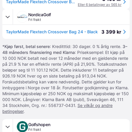
TaylorMade Flextech Crossover Bærebag Sort
Eller 6 betalinger av 565 kr
NordicaGolf
Fri frakt
3 399 kr
TaylorMade Flextech Crossover Bag 24 - Black
*
Kjøp først, betal senere
: Kreditttid: 30 dager. 0 % årlig rente.
3–
48 måneders finansiering med Klarna
: Priseksempel: Et kjøp på
10 000 NOK betalt ned over 12 måneder med en gjeldende rente
på 21.9 % har en effektiv rente (APR) på 21,90%. Totalkostnaden
beløper seg til 11 101.12 NOK. Dette inkluderer 11 betalinger på
926.19 NOK hver og en siste betaling på 913,04 NOK.
Forskuddsbetaling kan være nødvendig. Dette gjelder kun for
innbyggere i Norge over 18 år. Forutsetter godkjenning av Klarna.
Minimum kjøpsbeløp er 250 NOK og maksimalt kjøpsbeløp er 150
000 NOK. Långiver: Klarna Bank AB (publ), Sveavägen 46, 111
34 Stockholm, Org. nr.: 556737-0431.
Se vilkår og andre
betingelser
.
Golfshopen
Fri frakt