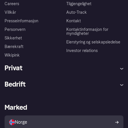
Careers
Tilgjengelighet
Villkår
Auto-Track
Presseinformasjon
Kontakt
Personvern
Kontaktinformasjon for
myndigheter
Sikkerhet
Eierstyring og selskapsledelse
Bærekraft
Investor relations
Wikipink
Privat
Hjelp
Kjøperbeskyttelse
Bedrift
Logg inn
Klager
Butikksupport
Developers portal
Klarna-appen
Kredittavtale
Merchant portal
Driftsstatus
Marked
Utforsk butikker
Personverninnstillinger
Selg med Klarna
Plattformer og partnere
Norge