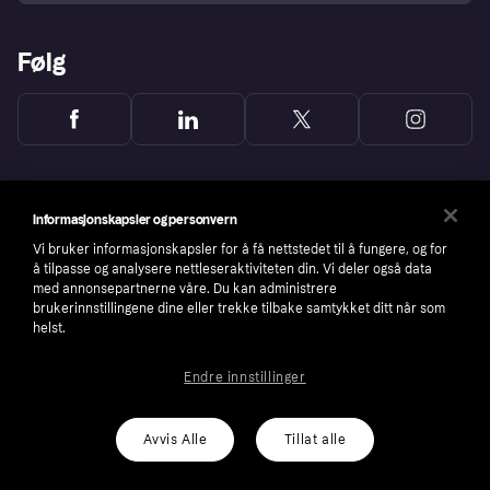
Følg
Informasjonskapsler og personvern
Vi bruker informasjonskapsler for å få nettstedet til å fungere, og for
å tilpasse og analysere nettleseraktiviteten din. Vi deler også data
med annonsepartnerne våre. Du kan administrere
brukerinnstillingene dine eller trekke tilbake samtykket ditt når som
helst.
Endre innstillinger
Copyright © 2005-2026 Klarna Bank AB (publ). Headquarters: Stockholm, Sweden. All
rights reserved. Klarna Bank AB (publ). Sveavägen 46, 111 34 Stockholm. Organization
number: 556737-0431
Avvis Alle
Tillat alle
Cookies
Klarna.com