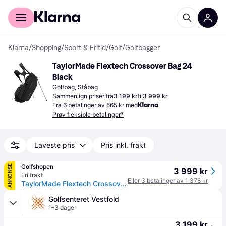
For kunder
For bedrifter
Klarna
/
Shopping
/
Sport & Fritid
/
Golf
/
Golfbagger
TaylorMade Flextech Crossover Bag 24 
Black
Golfbag, Ståbag
Sammenlign priser fra
3 199 kr
til
3 999 kr
Fra 6 betalinger av 565 kr med
Prøv fleksible betalinger*
Laveste pris
Pris inkl. frakt
Golfshopen
ANNONSE
3 999 kr
Fri frakt
Eller 3 betalinger av 1 378 kr
TaylorMade Flextech Crossover Bærebag Svart
Golfsenteret Vestfold
1–3 dager
3 199 kr