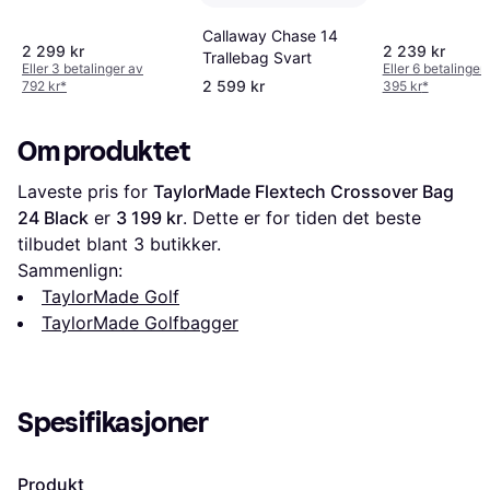
Callaway Chase 14
2 299 kr
2 239 kr
Trallebag Svart
Eller 3 betalinger av
Eller 6 betalinger
2 599 kr
792 kr
*
395 kr
*
Om produktet
Laveste pris for 
TaylorMade Flextech Crossover Bag 
24 Black
 er 
3 199 kr
. Dette er for tiden det beste 
tilbudet blant 
3
 butikker.
Sammenlign:
TaylorMade Golf
TaylorMade Golfbagger
Spesifikasjoner
Produkt