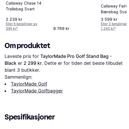
Callaway Chase 14
Callaway Fair
Trallebag Svart
Bærebag Svar
2 239 kr
3 599 kr
Eller 6 betalinger av
Eller 3 betalinger
8 769 kr
395 kr
*
1 240 kr
*
Om produktet
Laveste pris for 
TaylorMade Pro Golf Stand Bag - 
Black
 er 
2 299 kr
. Dette er for tiden det beste tilbudet 
blant 
3
 butikker.
Sammenlign:
TaylorMade Golf
TaylorMade Golfbagger
Spesifikasjoner