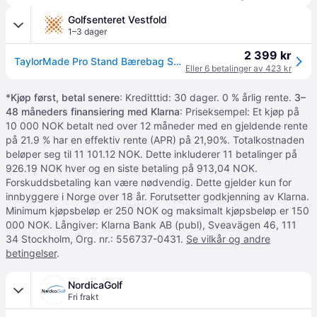
Golfsenteret Vestfold
1–3 dager
2 399 kr
TaylorMade Pro Stand Bærebag Sort
Eller 6 betalinger av 423 kr
*
Kjøp først, betal senere
: Kreditttid: 30 dager. 0 % årlig rente.
3–
48 måneders finansiering med Klarna
: Priseksempel: Et kjøp på
10 000 NOK betalt ned over 12 måneder med en gjeldende rente
på 21.9 % har en effektiv rente (APR) på 21,90%. Totalkostnaden
beløper seg til 11 101.12 NOK. Dette inkluderer 11 betalinger på
926.19 NOK hver og en siste betaling på 913,04 NOK.
Forskuddsbetaling kan være nødvendig. Dette gjelder kun for
innbyggere i Norge over 18 år. Forutsetter godkjenning av Klarna.
Minimum kjøpsbeløp er 250 NOK og maksimalt kjøpsbeløp er 150
000 NOK. Långiver: Klarna Bank AB (publ), Sveavägen 46, 111
34 Stockholm, Org. nr.: 556737-0431.
Se vilkår og andre
betingelser
.
NordicaGolf
Fri frakt