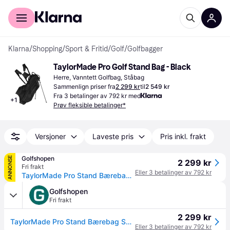
For kunder
For bedrifter
Klarna
/
Shopping
/
Sport & Fritid
/
Golf
/
Golfbagger
TaylorMade Pro Golf Stand Bag - Black
Herre, Vanntett Golfbag, Ståbag
Sammenlign priser fra
2 299 kr
til
2 549 kr
Fra 3 betalinger av 792 kr med
+
1
Prøv fleksible betalinger*
Versjoner
Laveste pris
Pris inkl. frakt
Golfshopen
ANNONSE
2 299 kr
Fri frakt
Eller 3 betalinger av 792 kr
TaylorMade Pro Stand Bærebag Svart
Golfshopen
Fri frakt
2 299 kr
TaylorMade Pro Stand Bærebag Svart
Eller 3 betalinger av 792 kr