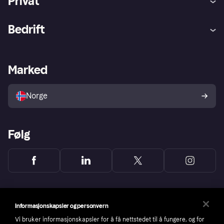
Privat
Hjelp
Kjøperbeskyttelse
Bedrift
Logg inn
Klager
Butikksupport
Developers portal
Klarna-appen
Kredittavtale
Merchant portal
Driftsstatus
Marked
Utforsk butikker
Personverninnstillinger
Selg med Klarna
Plattformer og partnere
Norge
Følg
Informasjonskapsler og personvern
Vi bruker informasjonskapsler for å få nettstedet til å fungere, og for