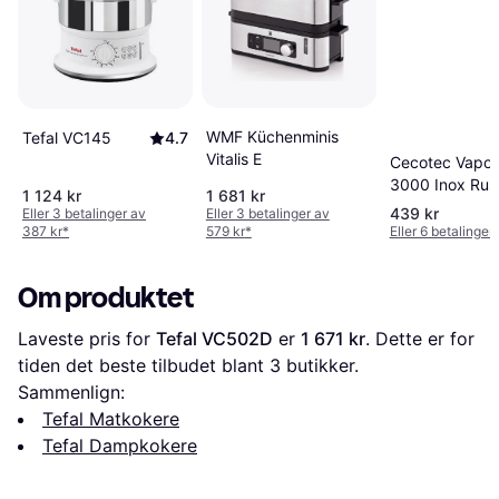
WMF Küchenminis
Tefal VC145
4.7
Vitalis E
Cecotec Vapov
3000 Inox Rustf
1 124 kr
1 681 kr
Stål Front Fron
439 kr
Eller 3 betalinger av
Eller 3 betalinger av
387 kr
*
579 kr
*
Eller 6 betalinger
Om produktet
Laveste pris for 
Tefal VC502D
 er 
1 671 kr
. Dette er for 
tiden det beste tilbudet blant 
3
 butikker.
Sammenlign:
Tefal Matkokere
Tefal Dampkokere