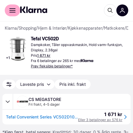
For kunder
For bedrifter
Klarna
/
Shopping
/
Hjem & Interiør
/
Kjøkkenapparater
/
Matkokere
/
Dampkokere
Tefal VC502D
Dampkoker, Tåler oppvaskmaskin, Hold varm-funksjon, 
Display, 2.38gal
Pris
1 671 kr
+
1
Fra 6 betalinger av 265 kr med
Prøv fleksible betalinger*
Laveste pris
Pris inkl. frakt
CS MEGASTORE
Fri frakt
,
4–5 dager
1 671 kr
Tefal Convenient Series VC502D10 Deluxe - Dampkoker - 900 W - rustfritt stål
Eller 3 betalinger av 576 kr
*
Kjøp først, betal senere
: Kreditttid: 30 dager. 0 % årlig rente.
3–