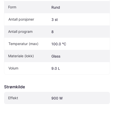
Form
Rund
Antall porsjoner
3 st
Antall program
8
Temperatur (max)
100.0 °C
Materiale (lokk)
Glass
Volum
9.0 L
Strømkilde
Effekt
900 W