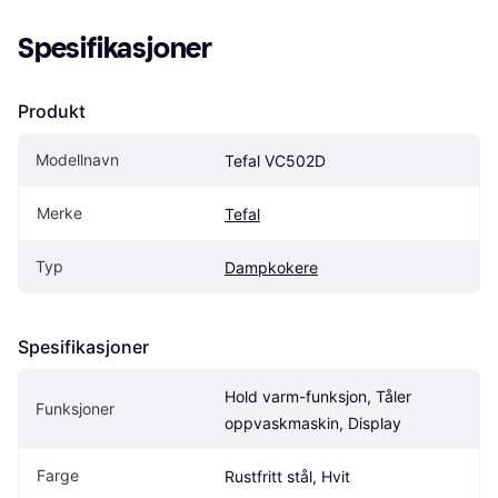
Spesifikasjoner
Produkt
Modellnavn
Tefal VC502D
Merke
Tefal
Typ
Dampkokere
Spesifikasjoner
Hold varm-funksjon, Tåler 
Funksjoner
oppvaskmaskin, Display
Farge
Rustfritt stål, Hvit