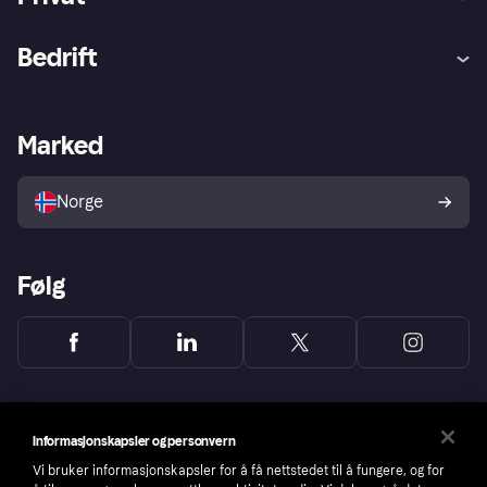
Hjelp
Kjøperbeskyttelse
Bedrift
Logg inn
Klager
Butikksupport
Developers portal
Klarna-appen
Kredittavtale
Merchant portal
Driftsstatus
Marked
Utforsk butikker
Personverninnstillinger
Selg med Klarna
Plattformer og partnere
Norge
Følg
Informasjonskapsler og personvern
Vi bruker informasjonskapsler for å få nettstedet til å fungere, og for