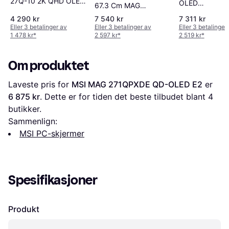
27Q-10 2K QHD OLED
OLED
67.3 Cm MAG
Gaming Skjerm
XG27ACDNG
272QPW QD-OLED
4 290 kr
7 540 kr
7 311 kr
X28
Eller 3 betalinger av
Eller 3 betalinger av
Eller 3 betalinger
1 478 kr
*
2 597 kr
*
2 519 kr
*
Om produktet
Laveste pris for 
MSI MAG 271QPXDE QD-OLED E2
 er 
6 875 kr
. Dette er for tiden det beste tilbudet blant 
4
butikker.
Sammenlign:
MSI PC-skjermer
Spesifikasjoner
Produkt