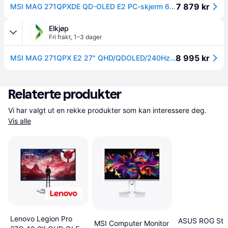
7 879 kr
MSI MAG 271QPXDE QD-OLED E2 PC-skjerm 67,3 cm (26.5") 2560 x 1440 piksler Wide Quad HD Svart
Elkjøp
Fri frakt
,
1–3 dager
8 995 kr
MSI MAG 271QPX E2 27" QHD/QDOLED/240Hz/0,03ms gamingskjerm
Relaterte produkter
Vi har valgt ut en rekke produkter som kan interessere deg. 
Vis alle
Lenovo Legion Pro
ASUS ROG Stri
MSI Computer Monitor