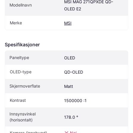
MSI MAG 271QPXDE QD-
Modellnavn
OLED E2
Merke
MSI
Spesifikasjoner
Paneltype
OLED
OLED-type
QD-OLED
Skjermoverflate
Matt
Kontrast
1500000 :1
Innsynsvinkel 
178.0 °
(horisontalt)
Kamera (innebygd)
Nei