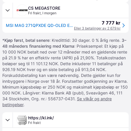
CS MEGASTORE
Fri frakt
,
I morgen
7 777 kr
MSI MAG 271QPXDE QD-OLED E2 - OLED-skjerm - gaming - 27 (26.5 synlig) - 2560 x 1440 WQHD @ 240 Hz - 1000 cd/m² - 1500000:1 - DisplayHDR 400 True Black - 0.03 ms - 2xHDMI, DisplayPort, USB-C
Eller 3 betalinger av 2 679 kr
*
Kjøp først, betal senere
: Kreditttid: 30 dager. 0 % årlig rente.
3–
48 måneders finansiering med Klarna
: Priseksempel: Et kjøp på
10 000 NOK betalt ned over 12 måneder med en gjeldende rente
på 21.9 % har en effektiv rente (APR) på 21,90%. Totalkostnaden
beløper seg til 11 101.12 NOK. Dette inkluderer 11 betalinger på
926.19 NOK hver og en siste betaling på 913,04 NOK.
Forskuddsbetaling kan være nødvendig. Dette gjelder kun for
innbyggere i Norge over 18 år. Forutsetter godkjenning av Klarna.
Minimum kjøpsbeløp er 250 NOK og maksimalt kjøpsbeløp er 150
000 NOK. Långiver: Klarna Bank AB (publ), Sveavägen 46, 111
34 Stockholm, Org. nr.: 556737-0431.
Se vilkår og andre
betingelser
.
https://kl.ink/
Fri frakt