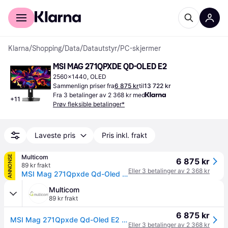
For kunder
For bedrifter
Klarna
/
Shopping
/
Data
/
Datautstyr
/
PC-skjermer
MSI MAG 271QPXDE QD-OLED E2
2560x1440, OLED
Sammenlign priser fra
6 875 kr
til
13 722 kr
Fra 3 betalinger av 2 368 kr med
+
11
Prøv fleksible betalinger*
Laveste pris
Pris inkl. frakt
Multicom
ANNONSE
6 875 kr
89 kr frakt
Eller 3 betalinger av 2 368 kr
MSI Mag 271Qpxde Qd-Oled E2 (9S6-3CD89T-038)
Multicom
89 kr frakt
6 875 kr
MSI Mag 271Qpxde Qd-Oled E2 (9S6-3CD89T-038)
Eller 3 betalinger av 2 368 kr