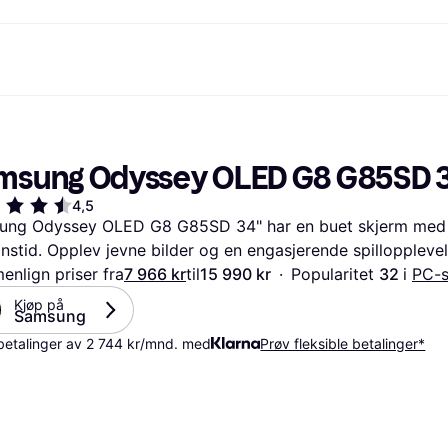
etoder
Handle og sammenlign priser
Shopping og belønninger
Bankvirksomhet
Mobil
Mer 
Foto & Video
Kontor
toder
Tilbud
Cashback
Klarnakortet
Gaming & Underholdning
Reise-eSIM
Hva e
msung Odyssey OLED G8 G85SD 
g.com
Skjønnhet & Helse
Utforsk butikker
Klarna Saldo
Mobil & Wearables
r
et
Klær & Accessories
Medlemskap
Barn & Familie
4,5
30 dager
o
Leker & Hobby
Inviter en venn
Kjøretøy & Mobilitet
ng Odyssey OLED G8 G85SD 34" har en buet skjerm med kl
ian
Hjem & Interiør
Hage & Utemiljø
nstid. Opplev jevne bilder og en engasjerende spillopplevel
Lyd & Bilde
Kjøkkenapparater
Sport & Fritid
Hvitevarer
nlign priser fra
7 966 kr
til
15 990 kr
·
Popularitet 
32 
i 
PC-s
Data
Bøker, Filmer & Musikk
Kjøp på 
ikt
Bygg & Oppussing
Alle ka
Samsung
betalinger av 2 744 kr/mnd. med
Prøv fleksible betalinger*