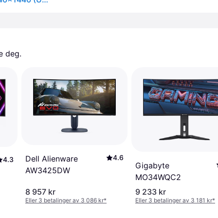
e deg. 
4.6
Dell Alienware
4.3
Gigabyte
AW3425DW
MO34WQC2
8 957 kr
9 233 kr
Eller 3 betalinger av 3 086 kr
*
Eller 3 betalinger av 3 181 kr
*