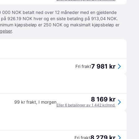
 10 000 NOK betalt ned over 12 måneder med en gjeldende
ger på 926.19 NOK hver og en siste betaling på 913,04 NOK.
 Minimum kjøpsbeløp er 250 NOK og maksimalt kjøpsbeløp er
gelser
.
7 981 kr
Fri frakt
8 169 kr
99 kr frakt
,
I morgen
Eller 6 betalinger av 1 442 kr/mnd.
8 279 kr
Fri frakt