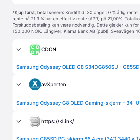
*
Kjøp først, betal senere
: Kreditttid: 30 dager. 0 % årlig rente.
rente på 21.9 % har en effektiv rente (APR) på 21,90%. Totalk
Forskuddsbetaling kan være nødvendig. Dette gjelder kun for
150 000 NOK. Långiver: Klarna Bank AB (publ), Sveavägen 46
CDON
avXperten
https://kl.ink/