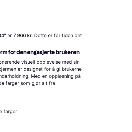
34"
 er 
7 966 kr
. Dette er for tiden det 
rm for den engasjerte brukeren
erende visuell opplevelse med sin
ermen er designet for å gi brukerne
 underholdning. Med en oppløsning på
e farger som gjør alt fra
e farger