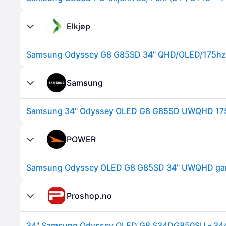
Elkjøp
Samsung
POWER
Samsung Odyssey OLED G8 G85SD 34" UWQHD ga
Proshop.no