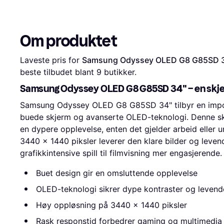
Om produktet
Laveste pris for 
Samsung Odyssey OLED G8 G85SD 
beste tilbudet blant 
9
 butikker.
Samsung Odyssey OLED G8 G85SD 34" – en skje
Samsung Odyssey OLED G8 G85SD 34" tilbyr en impon
buede skjerm og avanserte OLED-teknologi. Denne skj
en dypere opplevelse, enten det gjelder arbeid eller
3440 x 1440 piksler leverer den klare bilder og levend
grafikkintensive spill til filmvisning mer engasjerende.
Buet design gir en omsluttende opplevelse
OLED-teknologi sikrer dype kontraster og levend
Høy oppløsning på 3440 x 1440 piksler
Rask responstid forbedrer gaming og multimedia