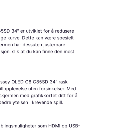
D 34" er utviklet for å redusere
ige kurve. Dette kan være spesielt
kjermen har dessuten justerbare
asjon, slik at du kan finne den mest
dyssey OLED G8 G85SD 34" rask
illopplevelse uten forsinkelser. Med
kjermen med grafikkortet ditt for å
edre ytelsen i krevende spill.
oblingsmuligheter som HDMI og USB-