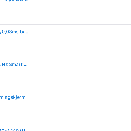
Samsung Odyssey G8 G85SD 34" QHD/OLED/175hz/0,03ms buet skjerm
Samsung 34" Odyssey OLED G8 G85SD UWQHD 175Hz Smart Gamingskjerm
mingskjerm
34" Samsung Odyssey OLED G8 S34DG850SU - 3440x1440 (UWQHD) - 175Hz - OLED