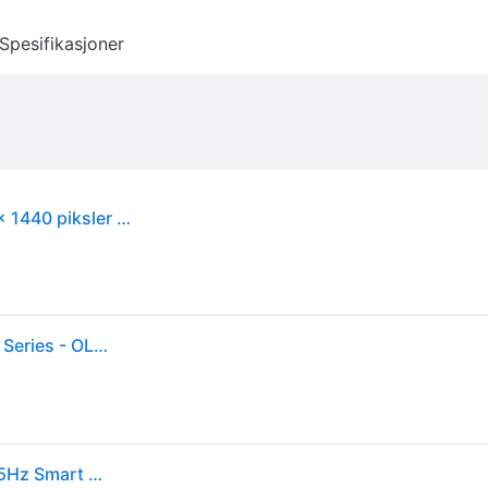
Spesifikasjoner
Samsung G85SD PC-skjerm 86,4 cm (34") 3440 x 1440 piksler UltraWide Quad HD OLED Sølv
Samsung Odyssey OLED G8 S34DG850SU - G85SD Series - OLED-skjerm - Smart - gaming - kurvet - 34 - 3440 x 1440 UWQHD @ 175 Hz - 250 cd/m² - 1000000:1 - HDR10, HDR10+ - 0.03 ms - 2xHDMI, DisplayPort - høyttalere - sølv
Samsung 34" Odyssey OLED G8 G85SD UWQHD 175Hz Smart Gamingskjerm (LS34DG850SUXEN)