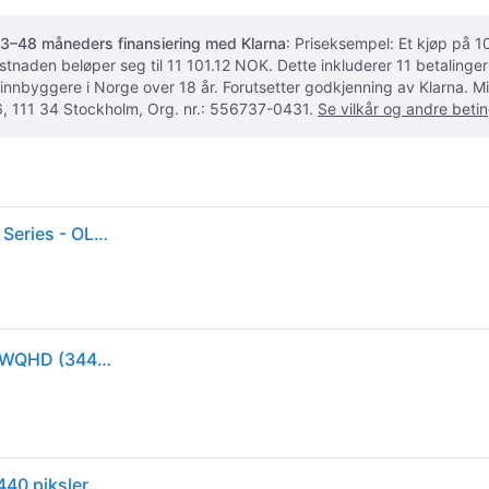
3–48 måneders finansiering med Klarna
: Priseksempel: Et kjøp på
ostnaden beløper seg til 11 101.12 NOK. Dette inkluderer 11 betalin
 innbyggere i Norge over 18 år. Forutsetter godkjenning av Klarna.
, 111 34 Stockholm, Org. nr.: 556737-0431.
Se vilkår og andre betin
Samsung Odyssey OLED G8 S34DG850SU - G85SD Series - OLED-skjerm - Smart - gaming - kurvet - 34" - 3440 x 1440 UWQHD @ 175 Hz - 250 cd/m² - 1000000:...
Samsung Odyssey G8 OLED Gaming-skjerm - 34" UWQHD (3440x1440), 175Hz, 0,03ms, HDR10+, FreeSync Premium Pro, 10W høyttalere - Sølv
Samsung G85SD PC-skjerm 86,4 cm (34") 3440 x 1440 piksler UltraWide Quad HD OLED Sølv