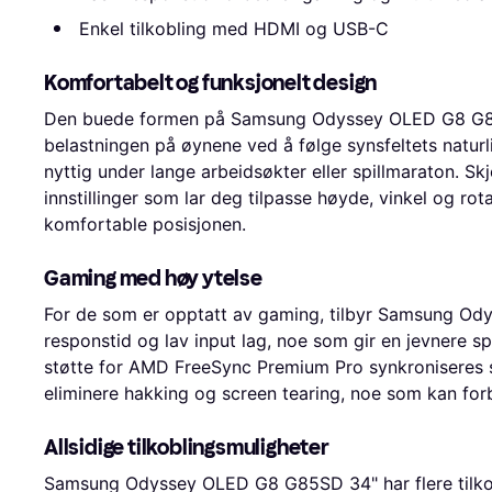
Enkel tilkobling med HDMI og USB-C
Komfortabelt og funksjonelt design
Den buede formen på Samsung Odyssey OLED G8 G85S
belastningen på øynene ved å følge synsfeltets naturl
nyttig under lange arbeidsøkter eller spillmaraton. S
innstillinger som lar deg tilpasse høyde, vinkel og rot
komfortable posisjonen.
Gaming med høy ytelse
For de som er opptatt av gaming, tilbyr Samsung O
responstid og lav input lag, noe som gir en jevnere sp
støtte for AMD FreeSync Premium Pro synkroniseres s
eliminere hakking og screen tearing, noe som kan forb
Allsidige tilkoblingsmuligheter
Samsung Odyssey OLED G8 G85SD 34" har flere tilk