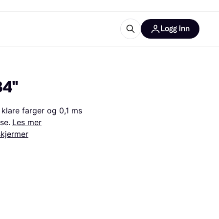
Logg inn
informasjon
utstyr
r Klarna?
34"
are farger og 0,1 ms 
se.
Les mer
kjermer
tegorier