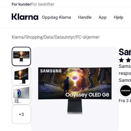
For kunder
For bedrifter
Oppdag Klarna
Handle
App
Hjelp
Klarna
/
Shopping
/
Data
/
Datautstyr
/
PC-skjermer
Betalingsm
Butikker
Betalingsme
Elkjøp
Sa
Betal nå
Bookin
Betal i 3 dele
Farmasi
Betal innen 
kicks.n
Samsu
Finansiering
Norweg
respo
Vipps
Samme
Butikkovers
Fra 3 
+3