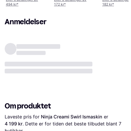
494 kr
*
172 kr
*
182 kr
*
Anmeldelser
Om produktet
Laveste pris for 
Ninja Creami Swirl Ismaskin
 er 
4 199 kr
. Dette er for tiden det beste tilbudet blant 
7
butikker.