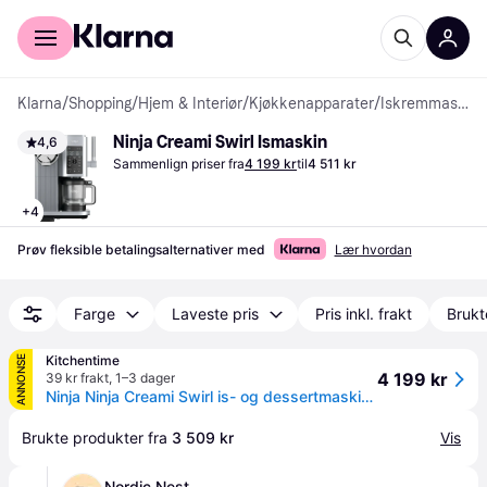
For kunder
For bedrifter
Klarna
/
Shopping
/
Hjem & Interiør
/
Kjøkkenapparater
/
Iskremmaskiner
Ninja Creami Swirl Ismaskin
4,6
Sammenlign priser fra
4 199 kr
til
4 511 kr
+
4
Prøv fleksible betalingsalternativer med
Lær hvordan
Farge
Laveste pris
Pris inkl. frakt
Brukt
Kitchentime
ANNONSE
4 199 kr
39 kr frakt
,
1–3 dager
Ninja Ninja Creami Swirl is- og dessertmaskin Black
Brukte produkter fra 
3 509 kr
Vis
Nordic Nest