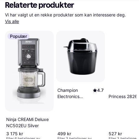
Relaterte produkter
Vi har valgt ut en rekke produkter som kan interessere deg. 
Vis alle
Populær
Champion
4.7
Princess 2826
Electronics
Iskremmaskin
1.5L GM210 Sort
Ninja CREAMi Deluxe
NC502EU Silver
3 175 kr
499 kr
527 kr
Eller 6 betalinger av
Eller 3 betalinger av
Eller 3 betalinger