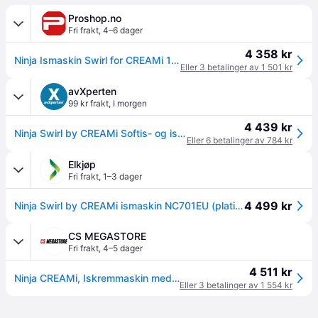
Proshop.no
Fri frakt
,
4–6 dager
4 358 kr
Ninja Ismaskin Swirl for CREAMi 13-in-1 Soft Serve & Ice Cream Maker NC701EU
Eller 3 betalinger av 1 501 kr
avXperten
99 kr frakt
,
I morgen
4 439 kr
Ninja Swirl by CREAMi Softis- og ismaskin NC701EU – 13 programmer, 800W, 2 × 480ml beholdere – Platinasølv
Eller 6 betalinger av 784 kr
Elkjøp
Fri frakt
,
1–3 dager
4 499 kr
Ninja Swirl by CREAMi ismaskin NC701EU (platina sølv)
CS MEGASTORE
Fri frakt
,
4–5 dager
4 511 kr
Ninja CREAMi, Iskremmaskin med myk servering, 0,47 l, 1 boller, Grå, Sølv, 0,8 m, Plast
Eller 3 betalinger av 1 554 kr