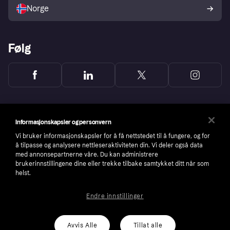
Norge
Følg
Informasjonskapsler og personvern
Vi bruker informasjonskapsler for å få nettstedet til å fungere, og for
å tilpasse og analysere nettleseraktiviteten din. Vi deler også data
med annonsepartnerne våre. Du kan administrere
brukerinnstillingene dine eller trekke tilbake samtykket ditt når som
helst.
Endre innstillinger
Copyright © 2005-2026 Klarna Bank AB (publ). Headquarters: Stockholm, Sweden. All
rights reserved. Klarna Bank AB (publ). Sveavägen 46, 111 34 Stockholm. Organization
number: 556737-0431
Avvis Alle
Tillat alle