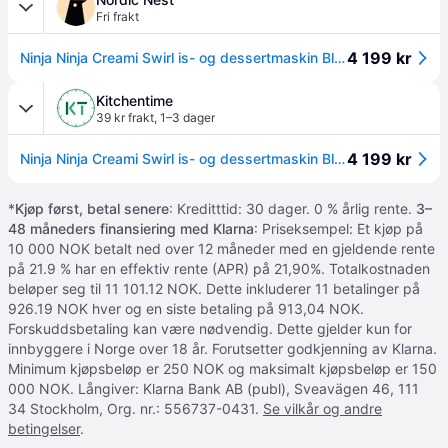
Fri frakt
4 199 kr
Ninja Ninja Creami Swirl is- og dessertmaskin Black
Kitchentime
39 kr frakt
,
1–3 dager
4 199 kr
Ninja Ninja Creami Swirl is- og dessertmaskin Black
*
Kjøp først, betal senere
: Kreditttid: 30 dager. 0 % årlig rente.
3–
48 måneders finansiering med Klarna
: Priseksempel: Et kjøp på
10 000 NOK betalt ned over 12 måneder med en gjeldende rente
på 21.9 % har en effektiv rente (APR) på 21,90%. Totalkostnaden
beløper seg til 11 101.12 NOK. Dette inkluderer 11 betalinger på
926.19 NOK hver og en siste betaling på 913,04 NOK.
Forskuddsbetaling kan være nødvendig. Dette gjelder kun for
innbyggere i Norge over 18 år. Forutsetter godkjenning av Klarna.
Minimum kjøpsbeløp er 250 NOK og maksimalt kjøpsbeløp er 150
000 NOK. Långiver: Klarna Bank AB (publ), Sveavägen 46, 111
34 Stockholm, Org. nr.: 556737-0431.
Se vilkår og andre
betingelser
.