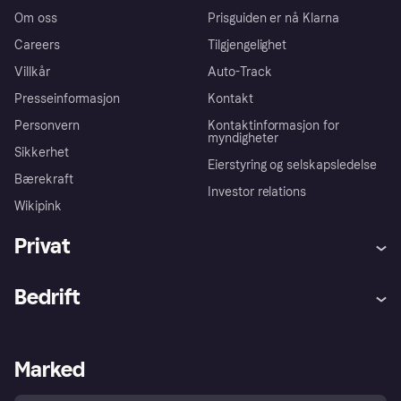
Om oss
Prisguiden er nå Klarna
Careers
Tilgjengelighet
Villkår
Auto-Track
Presseinformasjon
Kontakt
Personvern
Kontaktinformasjon for
myndigheter
Sikkerhet
Eierstyring og selskapsledelse
Bærekraft
Investor relations
Wikipink
Privat
Hjelp
Kjøperbeskyttelse
Bedrift
Logg inn
Klager
Butikksupport
Developers portal
Klarna-appen
Kredittavtale
Merchant portal
Driftsstatus
Marked
Utforsk butikker
Personverninnstillinger
Selg med Klarna
Plattformer og partnere