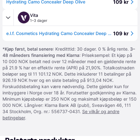
109 kr
Hydrating Camo Concealer Deep Olive
Vita
1–3 dager
109 kr
e.l.f. Cosmetics Hydrating Camo Concealer Deep Olive
*
Kjøp først, betal senere
: Kreditttid: 30 dager. 0 % årlig rente.
3–
48 måneders finansiering med Klarna
: Priseksempel: Et kjøp på
10 000 NOK betalt ned over 12 måneder med en gjeldende rente
på 21.9 % har en effektiv rente (APR) på 21,90%. Totalkostnaden
beløper seg til 11 101.12 NOK. Dette inkluderer 11 betalinger på
926.19 NOK hver og en siste betaling på 913,04 NOK.
Forskuddsbetaling kan være nødvendig. Dette gjelder kun for
innbyggere i Norge over 18 år. Forutsetter godkjenning av Klarna.
Minimum kjøpsbeløp er 250 NOK og maksimalt kjøpsbeløp er 150
000 NOK. Långiver: Klarna Bank AB (publ), Sveavägen 46, 111
34 Stockholm, Org. nr.: 556737-0431.
Se vilkår og andre
betingelser
.