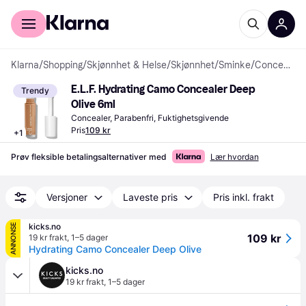
For kunder
For bedrifter
Klarna
/
Shopping
/
Skjønnhet & Helse
/
Skjønnhet
/
Sminke
/
Concealere
E.L.F. Hydrating Camo Concealer Deep 
Trendy
Olive 6ml
Concealer, Parabenfri, Fuktighetsgivende
Pris
109 kr
+
1
Prøv fleksible betalingsalternativer med
Lær hvordan
Versjoner
Laveste pris
Pris inkl. frakt
kicks.no
ANNONSE
109 kr
19 kr frakt
,
1–5 dager
Hydrating Camo Concealer Deep Olive
kicks.no
19 kr frakt
,
1–5 dager