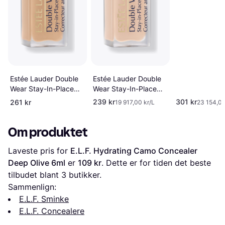
Estée Lauder Double
Estée Lauder Double
Wear Stay-In-Place
Wear Stay-In-Place
Concealer 3N Medium
Concealer 1C
239 kr
301 kr
261 kr
19 917,00 kr/L
23 154,00
Om produktet
Laveste pris for 
E.L.F. Hydrating Camo Concealer 
Deep Olive 6ml
 er 
109 kr
. Dette er for tiden det beste 
tilbudet blant 
3
 butikker.
Sammenlign:
E.L.F. Sminke
E.L.F. Concealere