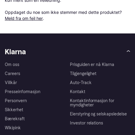
kun ment som en veiledning.

Oppdaget du noe som ikke stemmer med dette produktet? 
Meld fra om feil her
.
Klarna
Om oss
Prisguiden er nå Klarna
Careers
Tilgjengelighet
Villkår
Auto-Track
Presseinformasjon
Kontakt
Personvern
Kontaktinformasjon for
myndigheter
Sikkerhet
Eierstyring og selskapsledelse
Bærekraft
Investor relations
Wikipink