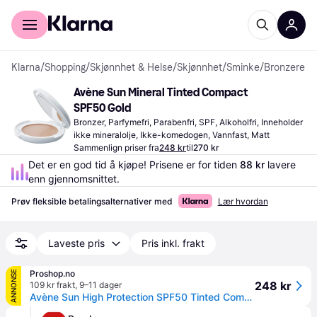
For kunder
For bedrifter
Klarna
/
Shopping
/
Skjønnhet & Helse
/
Skjønnhet
/
Sminke
/
Bronzere
Avène Sun Mineral Tinted Compact 
SPF50 Gold
Bronzer, Parfymefri, Parabenfri, SPF, Alkoholfri, Inneholder 
ikke mineralolje, Ikke-komedogen, Vannfast, Matt
Sammenlign priser fra
248 kr
til
270 kr
Det er en god tid å kjøpe! Prisene er for tiden 
88 kr
 lavere 
enn gjennomsnittet.
Prøv fleksible betalingsalternativer med
Lær hvordan
Laveste pris
Pris inkl. frakt
Proshop.no
ANNONSE
248 kr
109 kr frakt
,
9–11 dager
Avène Sun High Protection SPF50 Tinted Compact 10 g- Honey