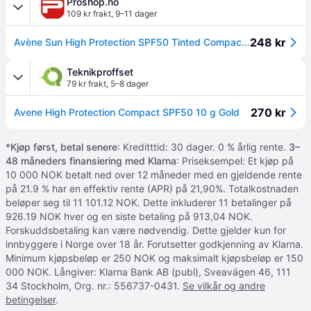
Proshop.no
109 kr frakt
,
9–11 dager
248 kr
Avène Sun High Protection SPF50 Tinted Compact 10 g- Honey
Teknikproffset
79 kr frakt
,
5–8 dager
270 kr
Avene High Protection Compact SPF50 10 g Gold
*
Kjøp først, betal senere
: Kreditttid: 30 dager. 0 % årlig rente.
3–
48 måneders finansiering med Klarna
: Priseksempel: Et kjøp på
10 000 NOK betalt ned over 12 måneder med en gjeldende rente
på 21.9 % har en effektiv rente (APR) på 21,90%. Totalkostnaden
beløper seg til 11 101.12 NOK. Dette inkluderer 11 betalinger på
926.19 NOK hver og en siste betaling på 913,04 NOK.
Forskuddsbetaling kan være nødvendig. Dette gjelder kun for
innbyggere i Norge over 18 år. Forutsetter godkjenning av Klarna.
Minimum kjøpsbeløp er 250 NOK og maksimalt kjøpsbeløp er 150
000 NOK. Långiver: Klarna Bank AB (publ), Sveavägen 46, 111
34 Stockholm, Org. nr.: 556737-0431.
Se vilkår og andre
betingelser
.