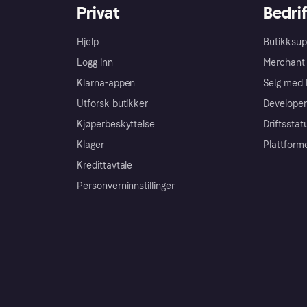
Privat
Bedrif
Hjelp
Butikksup
Logg inn
Merchant 
Klarna-appen
Selg med 
Utforsk butikker
Developer
Kjøperbeskyttelse
Driftsstat
Klager
Plattform
Kredittavtale
Personverninnstillinger