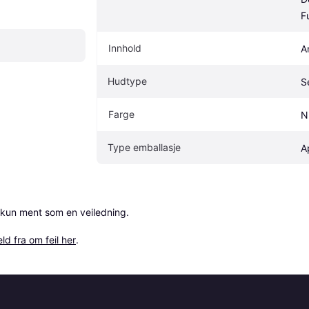
F
Innhold
A
Hudtype
S
Farge
N
Type emballasje
A
 kun ment som en veiledning.

ld fra om feil her
.