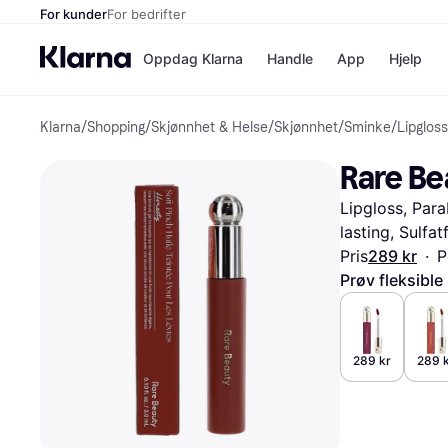
For kunder
For bedrifter
Oppdag Klarna
Handle
App
Hjelp
Klarna
/
Shopping
/
Skjønnhet & Helse
/
Skjønnhet
/
Sminke
/
Lipgloss
Betalingsm
Butikker
Betalingsme
Elkjøp
Rare Be
Betal nå
Bookin
Betal i 3 dele
Farmasi
Lipgloss, Para
Betal innen 
kicks.n
Finansiering
Norweg
lasting, Sulfat
Vipps
Pris
289 kr
·
P
Prøv fleksible
Butikkovers
289 kr
289 