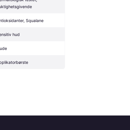
uktighetsgivende
ntioksidanter, Squalane
ensitiv hud
ude
pplikatorbørste