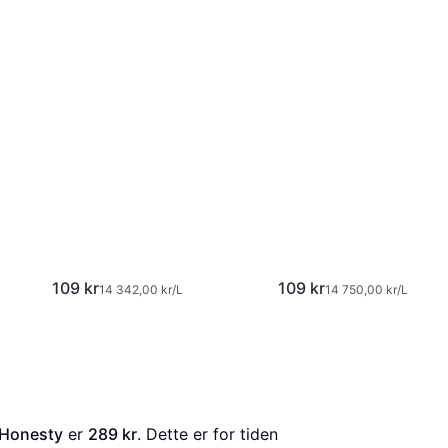
109 kr
109 kr
14 342,00 kr/L
14 750,00 kr/L
l Honesty
 er 
289 kr
. Dette er for tiden 