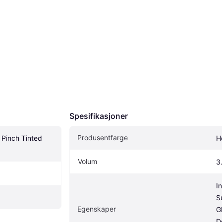
Spesifikasjoner
Produsentfarge
Pinch Tinted 
H
Volum
3
I
Su
Egenskaper
Gl
D