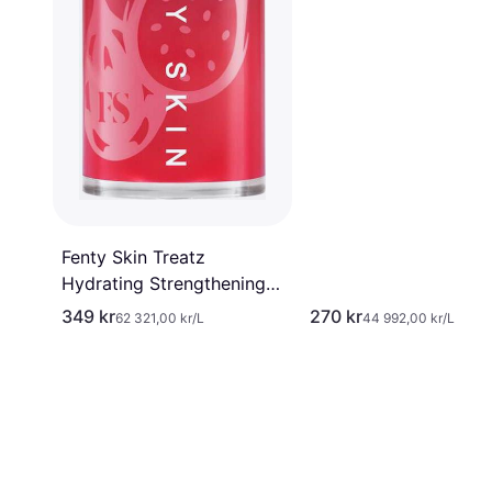
Fenty Skin Treatz
Hydrating Strengthening
Lip Oil 5,6 ml Farge:
349 kr
270 kr
62 321,00 kr/L
44 992,00 kr/L
Dragon Fruit