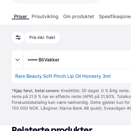
Priser
Prisutvikling
Om produktet
Spesifikasjone
Pris inkl. frakt
BliVakker
Rare Beauty Soft Pinch Lip Oil Honesty 3ml
*
Kjøp først, betal senere
: Kreditttid: 30 dager. 0 % årlig rente.
rente på 21.9 % har en effektiv rente (APR) på 21,90%. Totalk
Forskuddsbetaling kan være nødvendig. Dette gjelder kun for
150 000 NOK. Långiver: Klarna Bank AB (publ), Sveavägen 46
Relaterte produkter