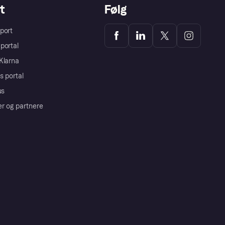
t
Følg
port
portal
Klarna
s portal
us
er og partnere