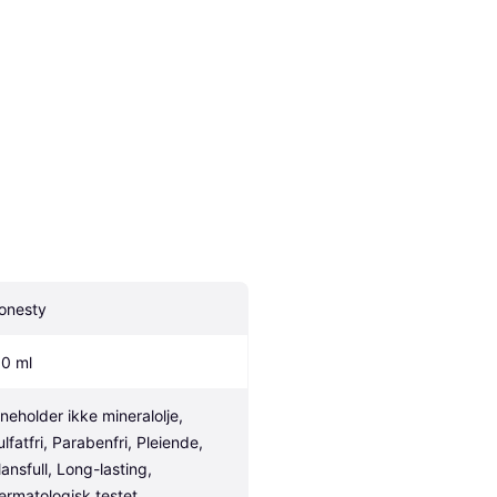
onesty
.0 ml
nneholder ikke mineralolje, 
lfatfri, Parabenfri, Pleiende, 
ansfull, Long-lasting, 
ermatologisk testet, 