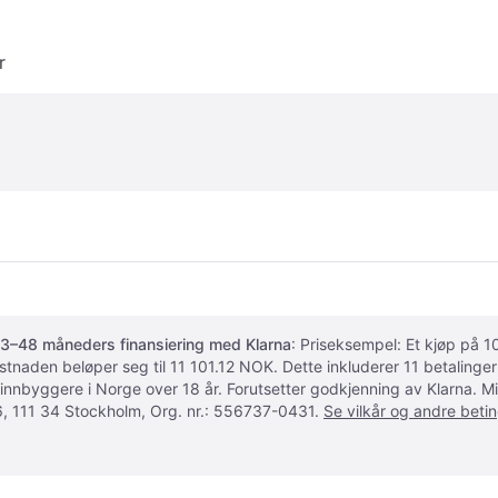
r
3–48 måneders finansiering med Klarna
: Priseksempel: Et kjøp på
ostnaden beløper seg til 11 101.12 NOK. Dette inkluderer 11 betalin
 innbyggere i Norge over 18 år. Forutsetter godkjenning av Klarna.
, 111 34 Stockholm, Org. nr.: 556737-0431.
Se vilkår og andre betin