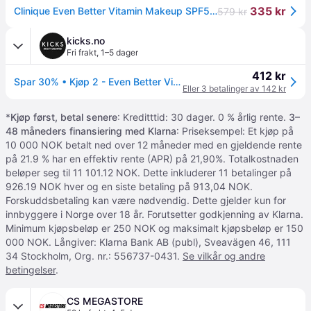
335 kr
Clinique Even Better Vitamin Makeup SPF50 Light Warm 3 30ml
579 kr
kicks.no
Fri frakt
,
1–5 dager
412 kr
Spar 30% • Kjøp 2 - Even Better Vitamin Foundation SPF50 Light Warm 3
Eller 3 betalinger av 142 kr
*
Kjøp først, betal senere
: Kreditttid: 30 dager. 0 % årlig rente.
3–
48 måneders finansiering med Klarna
: Priseksempel: Et kjøp på
10 000 NOK betalt ned over 12 måneder med en gjeldende rente
på 21.9 % har en effektiv rente (APR) på 21,90%. Totalkostnaden
beløper seg til 11 101.12 NOK. Dette inkluderer 11 betalinger på
926.19 NOK hver og en siste betaling på 913,04 NOK.
Forskuddsbetaling kan være nødvendig. Dette gjelder kun for
innbyggere i Norge over 18 år. Forutsetter godkjenning av Klarna.
Minimum kjøpsbeløp er 250 NOK og maksimalt kjøpsbeløp er 150
000 NOK. Långiver: Klarna Bank AB (publ), Sveavägen 46, 111
34 Stockholm, Org. nr.: 556737-0431.
Se vilkår og andre
betingelser
.
CS MEGASTORE