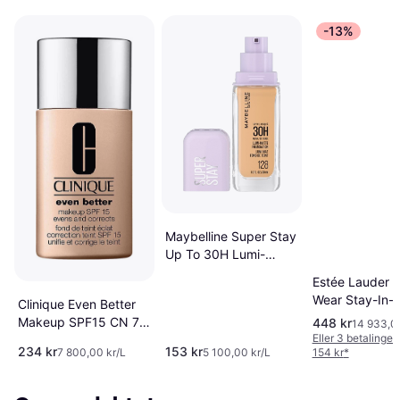
-13%
Maybelline Super Stay
Up To 30H Lumi-
Matte Foundation
Estée Lauder 
#118
Wear Stay-In-
Clinique Even Better
Makeup SPF10
Makeup SPF15 CN 70
448 kr
14 933,00
Porcelain
Eller 3 betalinger
Vanilla
234 kr
153 kr
7 800,00 kr/L
5 100,00 kr/L
154 kr
*