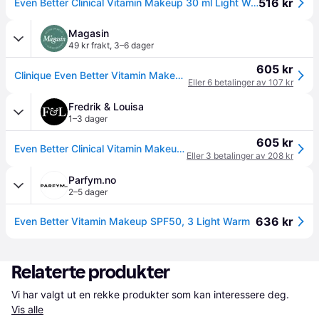
516 kr
Even Better Clinical Vitamin Makeup 30 ml Light Warm 3-WN
Magasin
49 kr frakt
,
3–6 dager
605 kr
Clinique Even Better Vitamin Makeup Spf50 Light Warm 3 30.00 ml - Flytende Foundation hos Magasin
Eller 6 betalinger av 107 kr
Fredrik & Louisa
1–3 dager
605 kr
Even Better Clinical Vitamin Makeup SPF 50 30 ml (Farge: Light Warm 3)
Eller 3 betalinger av 208 kr
Parfym.no
2–5 dager
636 kr
Even Better Vitamin Makeup SPF50, 3 Light Warm
Relaterte produkter
Vi har valgt ut en rekke produkter som kan interessere deg. 
Vis alle