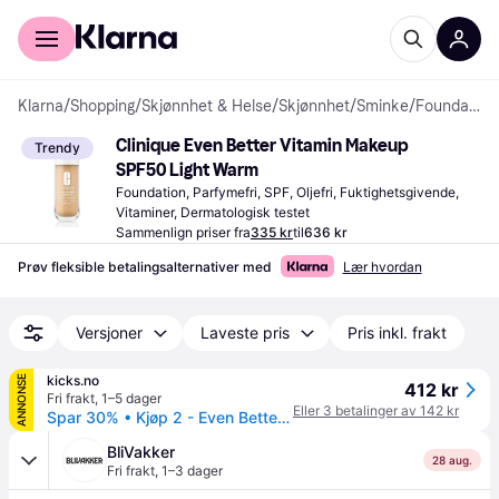
For kunder
For bedrifter
Klarna
/
Shopping
/
Skjønnhet & Helse
/
Skjønnhet
/
Sminke
/
Foundations
Clinique Even Better Vitamin Makeup 
Trendy
SPF50 Light Warm
Foundation, Parfymefri, SPF, Oljefri, Fuktighetsgivende, 
Vitaminer, Dermatologisk testet
Sammenlign priser fra
335 kr
til
636 kr
Prøv fleksible betalingsalternativer med
Lær hvordan
Versjoner
Laveste pris
Pris inkl. frakt
kicks.no
ANNONSE
412 kr
Fri frakt
,
1–5 dager
Eller 3 betalinger av 142 kr
Spar 30% • Kjøp 2 - Even Better Vitamin Foundation SPF50 Light Warm 3
BliVakker
28 aug.
Fri frakt
,
1–3 dager