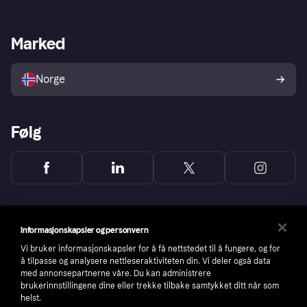
Butikksupport
Developers portal
Klarna-appen
Kredittavtale
Merchant portal
Driftsstatus
Marked
Utforsk butikker
Personverninnstillinger
Selg med Klarna
Plattformer og partnere
Norge
Følg
Informasjonskapsler og personvern
Vi bruker informasjonskapsler for å få nettstedet til å fungere, og for
å tilpasse og analysere nettleseraktiviteten din. Vi deler også data
med annonsepartnerne våre. Du kan administrere
brukerinnstillingene dine eller trekke tilbake samtykket ditt når som
helst.