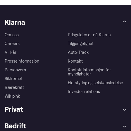
Klarna
Om oss
Prisguiden er nå Klarna
Careers
Tilgjengelighet
Villkår
Auto-Track
Presseinformasjon
Kontakt
Personvern
Kontaktinformasjon for
myndigheter
Sikkerhet
Eierstyring og selskapsledelse
Bærekraft
Investor relations
Wikipink
Privat
Hjelp
Kjøperbeskyttelse
Bedrift
Logg inn
Klager