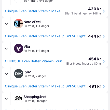
59 kr frakt
,
4–5 dager
430 kr
Clinique Even Better Vitamin Makeup foundation SPF50 Light Warm 3 30 ml
Eller 3 betalinger av 148 kr
NordicFeel
Fri frakt
,
1–4 dager
444 kr
Clinique Even Better Vitamin Makeup SPF50 Light Warm 3 - 30 ml
Vita
Fri frakt
,
1–3 dager
454 kr
CLINIQUE Even Better Vitamin Foundation SPF50 Light Warm 3
Eller 6 betalinger av 80 kr
Lyko
Fri frakt
,
2 dager
491 kr
Clinique Even Better Vitamin Makeup SPF50 Light Warm 3
Shopping4net
Fri frakt
,
I morgen