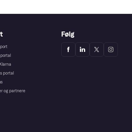
t
Følg
port
portal
Klarna
s portal
us
er og partnere