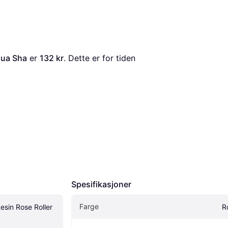
Gua Sha
 er 
132 kr
. Dette er for tiden 
Spesifikasjoner
Farge
sin Rose Roller 
R