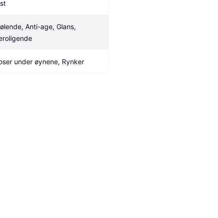
st
jølende, Anti-age, Glans, 
eroligende
oser under øynene, Rynker