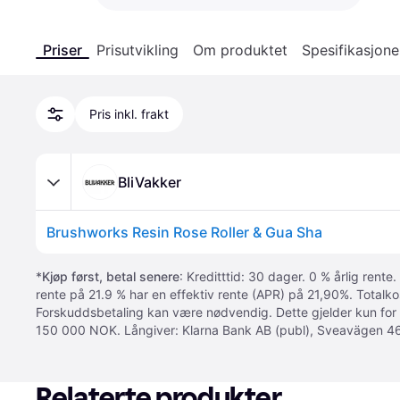
Priser
Prisutvikling
Om produktet
Spesifikasjone
Pris inkl. frakt
BliVakker
Brushworks Resin Rose Roller & Gua Sha
*
Kjøp først, betal senere
: Kreditttid: 30 dager. 0 % årlig rente.
rente på 21.9 % har en effektiv rente (APR) på 21,90%. Totalk
Forskuddsbetaling kan være nødvendig. Dette gjelder kun for
150 000 NOK. Långiver: Klarna Bank AB (publ), Sveavägen 46
Relaterte produkter