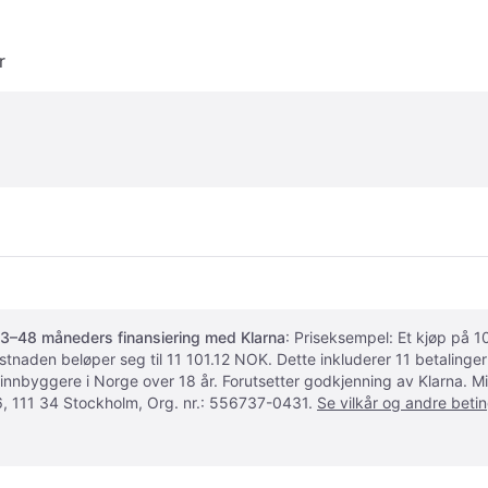
r
3–48 måneders finansiering med Klarna
: Priseksempel: Et kjøp på
ostnaden beløper seg til 11 101.12 NOK. Dette inkluderer 11 betalin
 innbyggere i Norge over 18 år. Forutsetter godkjenning av Klarna.
, 111 34 Stockholm, Org. nr.: 556737-0431.
Se vilkår og andre betin