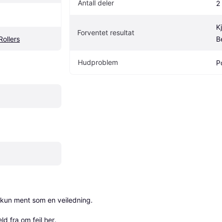
Antall deler
2 
K
Forventet resultat
ollers
B
Hudproblem
P
 kun ment som en veiledning.

ld fra om feil her
.