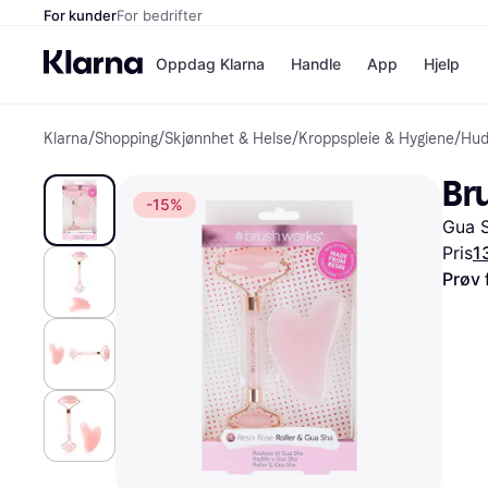
For kunder
For bedrifter
Oppdag Klarna
Handle
App
Hjelp
Klarna
/
Shopping
/
Skjønnhet & Helse
/
Kroppspleie & Hygiene
/
Hud
Betalingsm
Butikker
Betalingsme
Elkjøp
Br
Betal nå
Bookin
-15%
Betal i 3 dele
Farmasi
Gua S
Betal innen 
kicks.n
Finansiering
Norweg
Pris
1
Vipps
Prøv 
Butikkovers