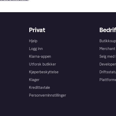
Privat
Bedrif
Hjelp
Butikksup
Logg inn
Merchant 
Klarna-appen
Selg med 
Utforsk butikker
Developer
Kjøperbeskyttelse
Driftsstat
Klager
Plattform
Kredittavtale
Personverninnstillinger