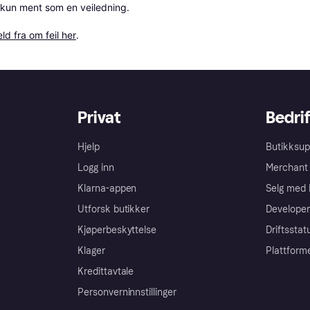
 kun ment som en veiledning.

ld fra om feil her
.
Privat
Bedrif
Hjelp
Butikksup
Logg inn
Merchant 
Klarna-appen
Selg med 
Utforsk butikker
Developer
Kjøperbeskyttelse
Driftsstat
Klager
Plattform
Kredittavtale
Personverninnstillinger