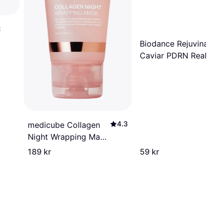
C
Biodance Rejuvinatin
Caviar PDRN Real De
Mask Set 34g 4 Shee
4.3
medicube Collagen
Night Wrapping Mask
75ml
189 kr
59 kr