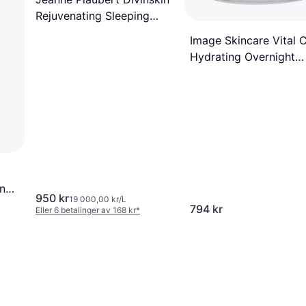
Rejuvenating Sleeping
Mask 50ml
Image Skincare Vital 
Hydrating Overnight
Masque 57g
ing
950 kr
19 000,00 kr/L
794 kr
Eller 6 betalinger av 168 kr
*