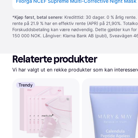
Filorga NCEF Supreme Multi-Corrective Night Mask
*
Kjøp først, betal senere
: Kreditttid: 30 dager. 0 % årlig rente.
rente på 21.9 % har en effektiv rente (APR) på 21,90%. Totalk
Forskuddsbetaling kan være nødvendig. Dette gjelder kun for
150 000 NOK. Långiver: Klarna Bank AB (publ), Sveavägen 46
Relaterte produkter
Vi har valgt ut en rekke produkter som kan interesser
Trendy