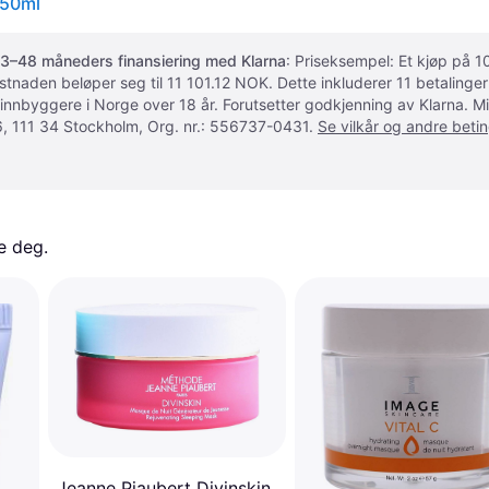
 50ml
3–48 måneders finansiering med Klarna
: Priseksempel: Et kjøp på
ostnaden beløper seg til 11 101.12 NOK. Dette inkluderer 11 betalin
 innbyggere i Norge over 18 år. Forutsetter godkjenning av Klarna.
, 111 34 Stockholm, Org. nr.: 556737-0431.
Se vilkår og andre betin
e deg. 
Jeanne Piaubert Divinskin