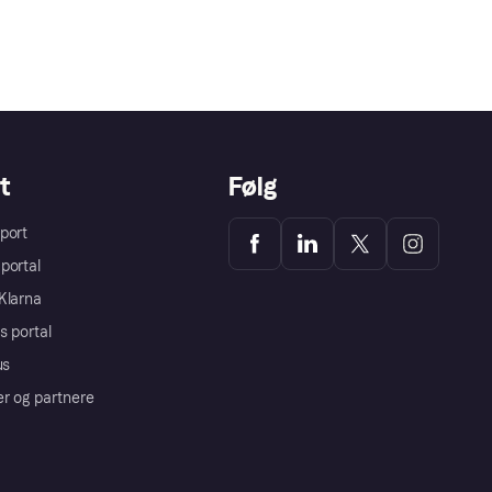
t
Følg
port
portal
Klarna
s portal
us
er og partnere