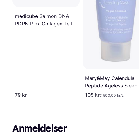
medicube Salmon DNA
PDRN Pink Collagen Jelly
Gel Mask 4 Pcs
Mary&May Calendula
Peptide Ageless Sleep
Mask 30ml
79 kr
105 kr
3 500,00 kr/L
Anmeldelser