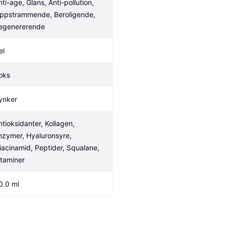
ti-age, Glans, Anti-pollution, 
ppstrammende, Beroligende, 
egenererende
el
oks
ynker
ntioksidanter, Kollagen, 
nzymer, Hyaluronsyre, 
iacinamid, Peptider, Squalane, 
itaminer
0.0 ml