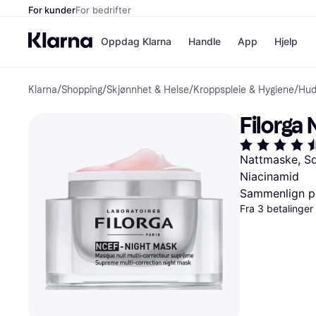
For kunder
For bedrifter
Oppdag Klarna
Handle
App
Hjelp
Klarna
/
Shopping
/
Skjønnhet & Helse
/
Kroppspleie & Hygiene
/
Hud
Betalingsm
Butikker
Betalingsme
Elkjøp
Filorga
Betal nå
Bookin
Betal i 3 dele
Farmasi
Betal innen 
kicks.n
Nattmaske, Squ
Finansiering
Norweg
Niacinamid
Vipps
Sammenlign pr
Fra 3 betalinge
Butikkovers