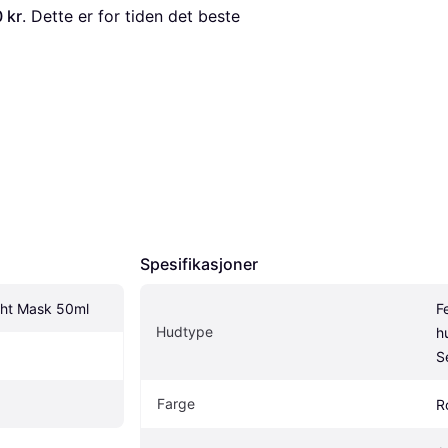
 kr
. Dette er for tiden det beste 
Spesifikasjoner
ght Mask 50ml
F
Hudtype
h
S
Farge
R