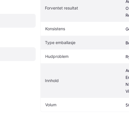
An
Forventet resultat
O
R
Konsistens
G
Type emballasje
B
Hudproblem
R
A
E
Innhold
N
V
Volum
5