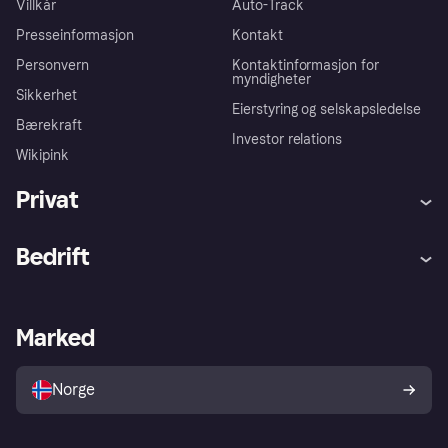
Villkår
Auto-Track
Presseinformasjon
Kontakt
Personvern
Kontaktinformasjon for
myndigheter
Sikkerhet
Eierstyring og selskapsledelse
Bærekraft
Investor relations
Wikipink
Privat
Hjelp
Kjøperbeskyttelse
Bedrift
Logg inn
Klager
Butikksupport
Developers portal
Klarna-appen
Kredittavtale
Merchant portal
Driftsstatus
Marked
Utforsk butikker
Personverninnstillinger
Selg med Klarna
Plattformer og partnere
Norge