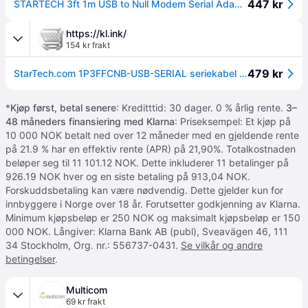
447 kr
STARTECH 3ft 1m USB to Null Modem Serial Adapter Cable COM Retention FTDI USB-A to RS232 Changeable DB9 Screws/Nuts (1P3FFCNB-USB-SERIAL)
https://kl.ink/
154 kr frakt
479 kr
StarTech.com 1P3FFCNB-USB-SERIAL seriekabel Svart 1 m USB Type-A DB-9
*
Kjøp først, betal senere
: Kreditttid: 30 dager. 0 % årlig rente.
3–
48 måneders finansiering med Klarna
: Priseksempel: Et kjøp på
10 000 NOK betalt ned over 12 måneder med en gjeldende rente
på 21.9 % har en effektiv rente (APR) på 21,90%. Totalkostnaden
beløper seg til 11 101.12 NOK. Dette inkluderer 11 betalinger på
926.19 NOK hver og en siste betaling på 913,04 NOK.
Forskuddsbetaling kan være nødvendig. Dette gjelder kun for
innbyggere i Norge over 18 år. Forutsetter godkjenning av Klarna.
Minimum kjøpsbeløp er 250 NOK og maksimalt kjøpsbeløp er 150
000 NOK. Långiver: Klarna Bank AB (publ), Sveavägen 46, 111
34 Stockholm, Org. nr.: 556737-0431.
Se vilkår og andre
betingelser
.
Multicom
69 kr frakt