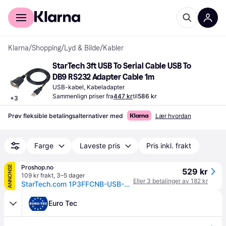
For kunder
For bedrifter
Klarna
/
Shopping
/
Lyd & Bilde
/
Kabler
StarTech 3ft USB To Serial Cable USB To 
DB9 RS232 Adapter Cable 1m
USB-kabel, Kabeladapter
Sammenlign priser fra
447 kr
til
586 kr
+
3
Prøv fleksible betalingsalternativer med
Lær hvordan
Farge
Laveste pris
Pris inkl. frakt
Proshop.no
ANNONSE
529 kr
109 kr frakt
,
3–5 dager
Eller 3 betalinger av 182 kr
StarTech.com 1P3FFCNB-USB-SERIAL
Euro Tec