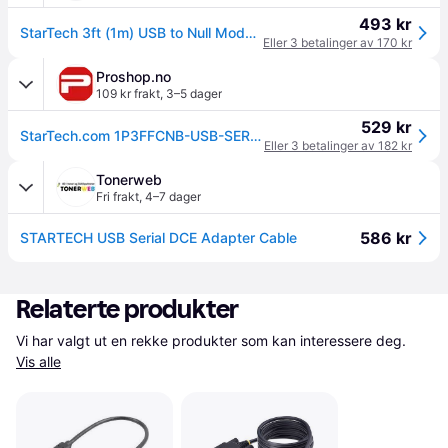
493 kr
StarTech 3ft (1m) USB to Null Modem Serial Adapter Cable, Interchangeable DB9 Screws/Nuts, COM Retention, USB-A to RS232, FTDI, Level-4 ESD Protection, Windows/macOS/ChromeOS/Linux - Rugged TPE Construction (1 (1P3FFCNB-USB-SERIAL)
Eller 3 betalinger av 170 kr
Proshop.no
109 kr frakt
,
3–5 dager
529 kr
StarTech.com 1P3FFCNB-USB-SERIAL
Eller 3 betalinger av 182 kr
Tonerweb
Fri frakt
,
4–7 dager
586 kr
STARTECH USB Serial DCE Adapter Cable
Relaterte produkter
Vi har valgt ut en rekke produkter som kan interessere deg. 
Vis alle