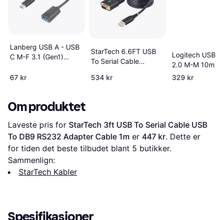
Lanberg USB A - USB
StarTech 6.6FT USB
Logitech USB 
C M-F 3.1 (Gen1)
To Serial Cable
2.0 M-M 10m
Adapter 0.2m
1P6FFC-USB-SERIAL
67 kr
534 kr
329 kr
2m
Om produktet
Laveste pris for 
StarTech 3ft USB To Serial Cable USB 
To DB9 RS232 Adapter Cable 1m
 er 
447 kr
. Dette er 
for tiden det beste tilbudet blant 
5
 butikker.
Sammenlign:
StarTech Kabler
Spesifikasjoner