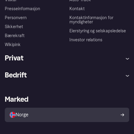
Presseinformasjon
Kontakt
Personvern
Kontaktinformasjon for
myndigheter
Sikkerhet
Eierstyring og selskapsledelse
Bærekraft
Investor relations
Wikipink
Privat
Hjelp
Kjøperbeskyttelse
Bedrift
Logg inn
Klager
Butikksupport
Developers portal
Klarna-appen
Kredittavtale
Merchant portal
Driftsstatus
Marked
Utforsk butikker
Personverninnstillinger
Selg med Klarna
Plattformer og partnere
Norge