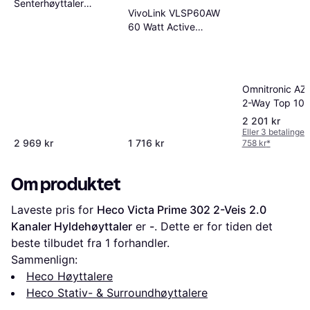
Senterhøyttaler
VivoLink VLSP60AW
Valnøtt
60 Watt Active
Speaker Set
Omnitronic AZ
2-Way Top 10
2 201 kr
Eller 3 betalinger
2 969 kr
1 716 kr
758 kr
*
Om produktet
Laveste pris for 
Heco Victa Prime 302 2-Veis 2.0 
Kanaler Hyldehøyttaler
 er 
-
. Dette er for tiden det 
beste tilbudet fra 1 forhandler.
Sammenlign:
Heco Høyttalere
Heco Stativ- & Surroundhøyttalere