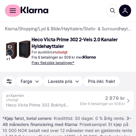
For kunder
For bedrifter
Klarna
/
Shopping
/
Lyd & Bilde
/
Høyttalere
/
Stativ- & Surroundhøyttalere
Heco Victa Prime 302 2-Veis 2.0 Kanaler 
Hyldehøyttaler
For øyeblikket
utsolgt
Fra 6 betalinger av 508 kr med
+
1
Prøv fleksible betalinger*
Farge
Laveste pris
Pris inkl. frakt
avXperten
2 879 kr
Utsolgt
Eller 6 betalinger av 508 kr
Heco Victa Prime 302 Bokhyllehøyttaler - 85W RMS, 33–40000Hz - Svart
*
Kjøp først, betal senere
: Kreditttid: 30 dager. 0 % årlig rente.
3–
48 måneders finansiering med Klarna
: Priseksempel: Et kjøp på
10 000 NOK betalt ned over 12 måneder med en gjeldende rente