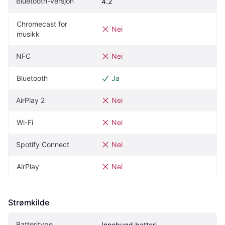
Bluetooth-versjon
4.2
Chromecast for 
Nei
musikk
NFC
Nei
Bluetooth
Ja
AirPlay 2
Nei
Wi-Fi
Nei
Spotify Connect
Nei
AirPlay
Nei
Strømkilde
Batteritype
Innebygd batteri