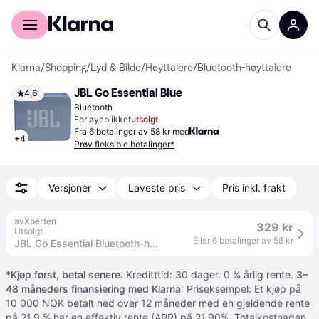
For kunder
For bedrifter
Klarna
/
Shopping
/
Lyd & Bilde
/
Høyttalere
/
Bluetooth-høyttalere
JBL Go Essential Blue
4,6
Bluetooth
For øyeblikket
utsolgt
Fra 6 betalinger av 58 kr med
+
4
Prøv fleksible betalinger*
Versjoner
Laveste pris
Pris inkl. frakt
avXperten
329 kr
Utsolgt
Eller 6 betalinger av 58 kr
JBL Go Essential Bluetooth-høyttaler (3,1W) IPX7 - Blå
*
Kjøp først, betal senere
: Kreditttid: 30 dager. 0 % årlig rente.
3–
48 måneders finansiering med Klarna
: Priseksempel: Et kjøp på
10 000 NOK betalt ned over 12 måneder med en gjeldende rente
på 21.9 % har en effektiv rente (APR) på 21,90%. Totalkostnaden