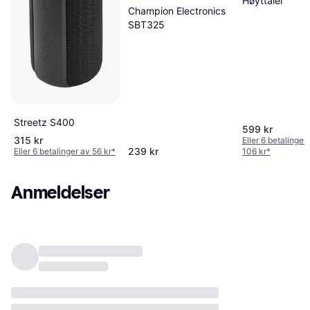
Høyttaler
Champion Electronics
SBT325
Streetz S400
599 kr
315 kr
Eller 6 betalinger
239 kr
Eller 6 betalinger av 56 kr
*
106 kr
*
Anmeldelser