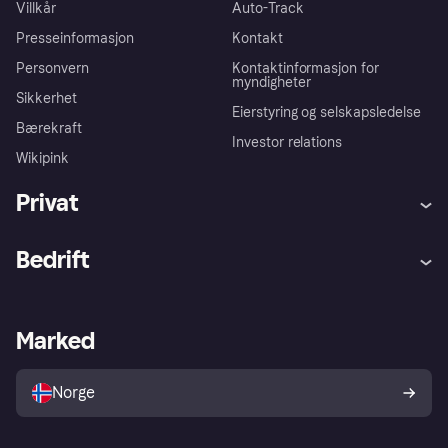
Villkår
Auto-Track
Presseinformasjon
Kontakt
Personvern
Kontaktinformasjon for
myndigheter
Sikkerhet
Eierstyring og selskapsledelse
Bærekraft
Investor relations
Wikipink
Privat
Hjelp
Kjøperbeskyttelse
Bedrift
Logg inn
Klager
Butikksupport
Developers portal
Klarna-appen
Kredittavtale
Merchant portal
Driftsstatus
Marked
Utforsk butikker
Personverninnstillinger
Selg med Klarna
Plattformer og partnere
Norge