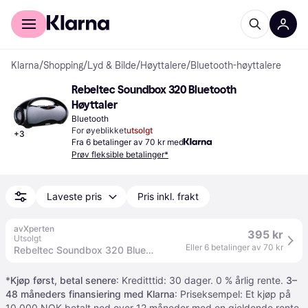
For kunder
For bedrifter
Klarna
/
Shopping
/
Lyd & Bilde
/
Høyttalere
/
Bluetooth-høyttalere
Rebeltec Soundbox 320 Bluetooth 
Høyttaler
Bluetooth
For øyeblikket
utsolgt
+
3
Fra 6 betalinger av 70 kr med
Prøv fleksible betalinger*
Laveste pris
Pris inkl. frakt
avXperten
395 kr
Utsolgt
Eller 6 betalinger av 70 kr
Rebeltec Soundbox 320 Bluetooth-høyttaler (8 timer)
*
Kjøp først, betal senere
: Kreditttid: 30 dager. 0 % årlig rente.
3–
48 måneders finansiering med Klarna
: Priseksempel: Et kjøp på
10 000 NOK betalt ned over 12 måneder med en gjeldende rente