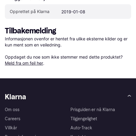
Opprettet på Klarna
2019-01-08
Tilbakemelding
Informasjonen ovenfor er hentet fra ulike eksterne kilder og er 
kun ment som en veiledning.

Oppdaget du noe som ikke stemmer med dette produktet? 
Meld fra om feil her
.
Klarna
Om oss
Prisguiden er nå Klarna
Careers
Tilgjengelighet
Villkår
Auto-Track