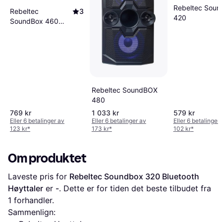
Rebeltec Sou
Rebeltec
3
420
SoundBox 460
Bluetooth
Høyttaler
Rebeltec SoundBOX
480
769 kr
1 033 kr
579 kr
Eller 6 betalinger av
Eller 6 betalinger av
Eller 6 betalinger
123 kr
*
173 kr
*
102 kr
*
Om produktet
Laveste pris for 
Rebeltec Soundbox 320 Bluetooth 
Høyttaler
 er 
-
. Dette er for tiden det beste tilbudet fra 
1 forhandler.
Sammenlign: