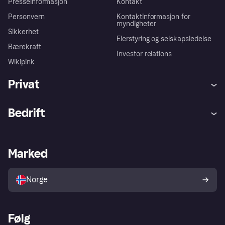
Presseinformasjon
Kontakt
Personvern
Kontaktinformasjon for
myndigheter
Sikkerhet
Eierstyring og selskapsledelse
Bærekraft
Investor relations
Wikipink
Privat
Hjelp
Kjøperbeskyttelse
Bedrift
Logg inn
Klager
Butikksupport
Developers portal
Klarna-appen
Kredittavtale
Merchant portal
Driftsstatus
Marked
Utforsk butikker
Personverninnstillinger
Selg med Klarna
Plattformer og partnere
Norge
Følg