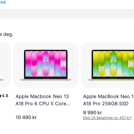
osa
e deg. 
4.8
Apple MacBook Neo 1
Apple Macbook Neo 13
A18 Pro 256GB SSD
A18 Pro 6 CPU 5 Core
GPU 8GB 512GB SSD
8 990 kr
10 490 kr
Eller 24 betalinger av 457 kr
*