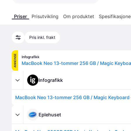
Priser
Prisutvikling
Om produktet
Spesifikasjone
Pris inkl. frakt
ANNONSE
Infografikk
Infografikk
Eplehuset