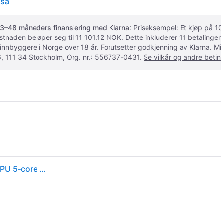
osa
3–48 måneders finansiering med Klarna
: Priseksempel: Et kjøp på
ostnaden beløper seg til 11 101.12 NOK. Dette inkluderer 11 betalin
 innbyggere i Norge over 18 år. Forutsetter godkjenning av Klarna.
, 111 34 Stockholm, Org. nr.: 556737-0431.
Se vilkår og andre betin
Apple 13-inch MacBook Neo - A18 Pro chip 6‑core CPU 5‑core GPU, 8GB RAM, 256GB SSD - Blush