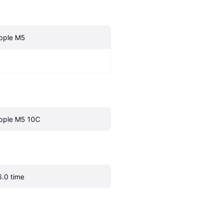
pple M5
pple M5 10C
6.0 time