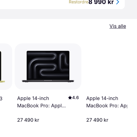
8 990 kr
Restordre
Vis alle
4.6
Apple 14-inch
Apple 14-inch
3
MacBook Pro: Apple
MacBook Pro: Apple
M5 chip with 10-core
M5 chip with 10-core
27 490 kr
27 490 kr
CPU and 10-core
CPU and 10-core
GPU, 24GB, 1TB SSD
GPU, 24GB, 1TB SSD
- Space Black
- Silver