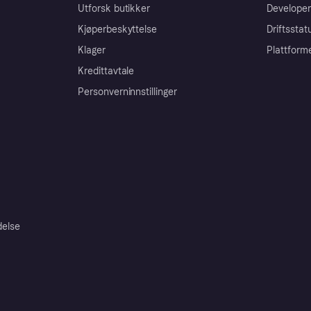
Utforsk butikker
Developer
Kjøperbeskyttelse
Driftsstat
Klager
Plattform
Kredittavtale
Personverninnstillinger
delse