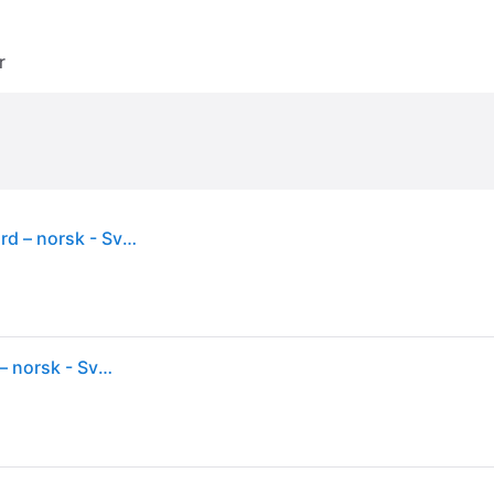
r
MacBook Neo 13-tommer 256 GB / Magic Keyboard – norsk - Svak rosa
MacBook Neo 13-tommer 256 GB / Magic Keyboard – norsk - Svak rosa