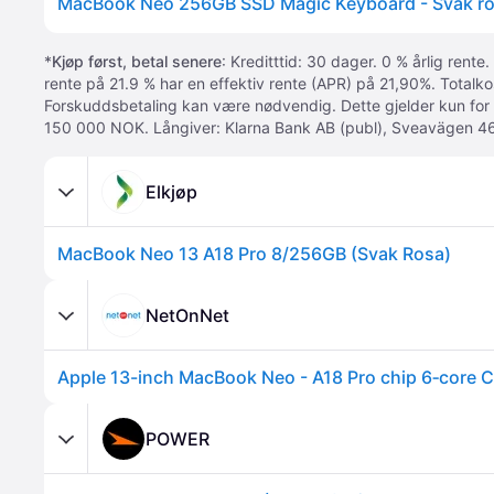
MacBook Neo 256GB SSD Magic Keyboard - Svak r
*
Kjøp først, betal senere
: Kreditttid: 30 dager. 0 % årlig rente.
rente på 21.9 % har en effektiv rente (APR) på 21,90%. Totalk
Forskuddsbetaling kan være nødvendig. Dette gjelder kun for
150 000 NOK. Långiver: Klarna Bank AB (publ), Sveavägen 46
Elkjøp
MacBook Neo 13 A18 Pro 8/256GB (Svak Rosa)
NetOnNet
POWER