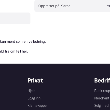
Opprettet på Klarna
2
 kun ment som en veiledning.

ld fra om feil her
.
Privat
Bedrif
Hjelp
Butikksup
Logg inn
Merchant 
Klarna-appen
Selg med 