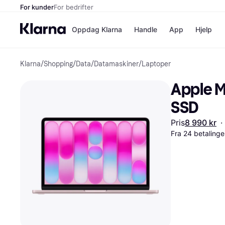
For kunder
For bedrifter
Oppdag Klarna
Handle
App
Hjelp
Klarna
/
Shopping
/
Data
/
Datamaskiner
/
Laptoper
Betalingsm
Butikker
Betalingsme
Elkjøp
Apple M
Betal nå
Bookin
Betal i 3 dele
Farmasi
SSD
Betal innen 
kicks.n
Finansiering
Norweg
Pris
8 990 kr
·
Vipps
Fra 24 betaling
Butikkovers