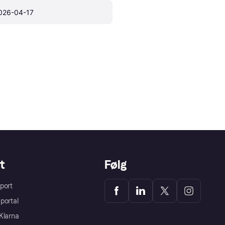
026-04-17
t
Følg
port
portal
Klarna