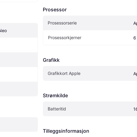
Prosessor
Prosessorserie
A
Neo
Prosessorkjerner
6
Grafikk
Grafikkort Apple
A
Strømkilde
Batteritid
1
Tilleggsinformasjon