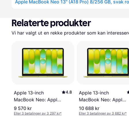
Apple MacBook Neo 13" (A18 Pro) 8/256 GB, svak r
Relaterte produkter
Vi har valgt ut en rekke produkter som kan interesser
4.8
Apple 13-inch
Apple 13-inch
MacBook Neo: Apple
MacBook Neo: Apple
A18 Pro chip with 6-
A18 Pro chip with 6-
9 570 kr
10 688 kr
core CPU and 5-core
core CPU and 5-core
Eller 3 betalinger av 3 297 kr
*
Eller 3 betalinger av 3 682 kr
*
GPU, 8GB, 512GB
GPU, 8GB, 256GB
SSD, Touch ID -
SSD - Citrus