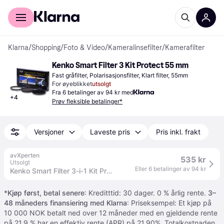
For kunder
For bedrifter
Klarna
/
Shopping
/
Foto & Video
/
Kameralinsefilter
/
Kamerafilter
Kenko Smart Filter 3 Kit Protect 55 mm
Fast gråfilter, Polarisasjonsfilter, Klart filter, 55mm
For øyeblikket
utsolgt
Fra 6 betalinger av 94 kr med
+
4
Prøv fleksible betalinger*
Versjoner
Laveste pris
Pris inkl. frakt
avXperten
535 kr
Utsolgt
Eller 6 betalinger av 94 kr
Kenko Smart Filter 3-i-1 Kit Protect - CPL/ND8 - 55 mm
*
Kjøp først, betal senere
: Kreditttid: 30 dager. 0 % årlig rente.
3–
48 måneders finansiering med Klarna
: Priseksempel: Et kjøp på
10 000 NOK betalt ned over 12 måneder med en gjeldende rente
på 21.9 % har en effektiv rente (APR) på 21,90%. Totalkostnaden