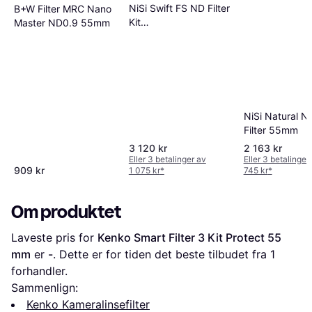
NiSi Swift FS ND Filter
B+W Filter MRC Nano
Kit
Master ND0.9 55mm
52mm/55mm/58mm/62mm
NiSi Natural Ni
Filter 55mm
3 120 kr
2 163 kr
Eller 3 betalinger av
Eller 3 betalinger
909 kr
1 075 kr
*
745 kr
*
Om produktet
Laveste pris for 
Kenko Smart Filter 3 Kit Protect 55 
mm
 er 
-
. Dette er for tiden det beste tilbudet fra 1 
forhandler.
Sammenlign:
Kenko Kameralinsefilter