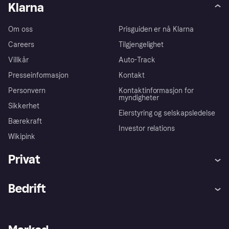
Klarna
Om oss
Prisguiden er nå Klarna
Careers
Tilgjengelighet
Villkår
Auto-Track
Presseinformasjon
Kontakt
Personvern
Kontaktinformasjon for
myndigheter
Sikkerhet
Eierstyring og selskapsledelse
Bærekraft
Investor relations
Wikipink
Privat
Hjelp
Kjøperbeskyttelse
Bedrift
Logg inn
Klager
Butikksupport
Developers portal
Klarna-appen
Kredittavtale
Merchant portal
Driftsstatus
Utforsk butikker
Personverninnstillinger