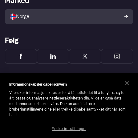
Marked
Selg med Klarna
Plattformer og partnere
Norge
Følg
Informasjonskapsler og personvern
Vi bruker informasjonskapsler for å få nettstedet til å fungere, og for
å tilpasse og analysere nettleseraktiviteten din. Vi deler også data
med annonsepartnerne våre. Du kan administrere
brukerinnstillingene dine eller trekke tilbake samtykket ditt når som
helst.
Endre innstillinger
Copyright © 2005-2026 Klarna Bank AB (publ). Headquarters: Stockholm, Sweden. All