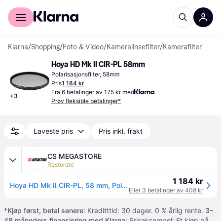
For kunder
For bedrifter
Klarna
/
Shopping
/
Foto & Video
/
Kameralinsefilter
/
Kamerafilter
Hoya HD Mk II CIR-PL 58mm
Polarisasjonsfilter, 58mm
Pris
1 184 kr
Fra 6 betalinger av 175 kr med
+
3
Prøv fleksible betalinger*
Laveste pris
Pris inkl. frakt
CS MEGASTORE
Restordre
1 184 kr
Hoya HD Mk II CIR-PL, 58 mm, Polariserende, 1 stykker
Eller 3 betalinger av 408 kr
*
Kjøp først, betal senere
: Kreditttid: 30 dager. 0 % årlig rente.
3–
48 måneders finansiering med Klarna
: Priseksempel: Et kjøp på