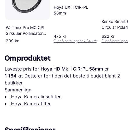
Hoya UX II CIR-PL
58mm
Kenko Smart Fil
Circular Polari
Walimex Pro MC CPL
58 mm
Sirkulær Polarisator
475 kr
622 kr
58 mm
209 kr
Eller 6 betalinger av 84 kr
*
Eller 6 betalinger
Om produktet
Laveste pris for 
Hoya HD Mk II CIR-PL 58mm
 er 
1 184 kr
. Dette er for tiden det beste tilbudet blant 
2
butikker.
Sammenlign:
Hoya Kameralinsefilter
Hoya Kamerafilter