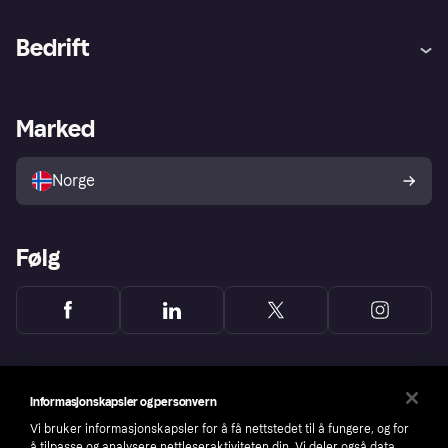
Hjelp
Kjøperbeskyttelse
Bedrift
Logg inn
Klager
Butikksupport
Developers portal
Klarna-appen
Kredittavtale
Merchant portal
Driftsstatus
Marked
Utforsk butikker
Personverninnstillinger
Selg med Klarna
Plattformer og partnere
Norge
Følg
Informasjonskapsler og personvern
Vi bruker informasjonskapsler for å få nettstedet til å fungere, og for
å tilpasse og analysere nettleseraktiviteten din. Vi deler også data