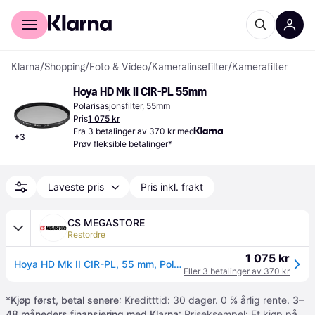
For kunder
For bedrifter
Klarna
/
Shopping
/
Foto & Video
/
Kameralinsefilter
/
Kamerafilter
Hoya HD Mk II CIR-PL 55mm
Polarisasjonsfilter, 55mm
Pris
1 075 kr
Fra 3 betalinger av 370 kr med
+
3
Prøv fleksible betalinger*
Laveste pris
Pris inkl. frakt
CS MEGASTORE
Restordre
1 075 kr
Hoya HD Mk II CIR-PL, 55 mm, Polariserende, 1 stykker
Eller 3 betalinger av 370 kr
*
Kjøp først, betal senere
: Kreditttid: 30 dager. 0 % årlig rente.
3–
48 måneders finansiering med Klarna
: Priseksempel: Et kjøp på