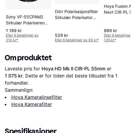
Hoya Fusion An
Dörr Polarisasjonsfilter
Next CIR-PL 
Sony VF-55CPAM2
Sirkulær Polarisator
Sirkulær Polariserende
55 mm
Kamerafilter
1 189 kr
889 kr
529 kr
Eller 6 betalinger av
Eller 6 betalinger
210 kr
*
Eller 6 betalinger av 93 kr
*
135 kr
*
Om produktet
Laveste pris for 
Hoya HD Mk II CIR-PL 55mm
 er 
1 075 kr
. Dette er for tiden det beste tilbudet fra 1 
forhandler.
Sammenlign:
Hoya Kameralinsefilter
Hoya Kamerafilter
Spesifikasjoner