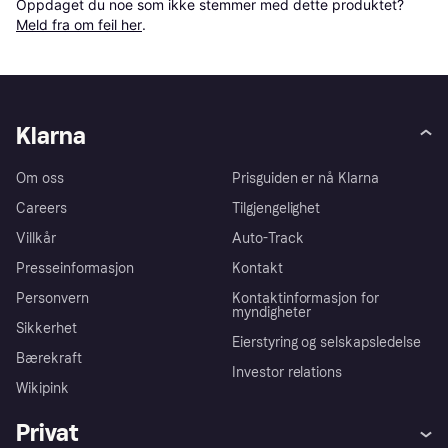
Oppdaget du noe som ikke stemmer med dette produktet? 
Meld fra om feil her
.
Klarna
Om oss
Prisguiden er nå Klarna
Careers
Tilgjengelighet
Villkår
Auto-Track
Presseinformasjon
Kontakt
Personvern
Kontaktinformasjon for
myndigheter
Sikkerhet
Eierstyring og selskapsledelse
Bærekraft
Investor relations
Wikipink
Privat