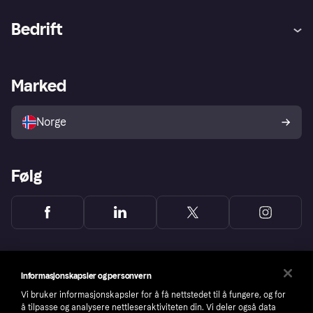
Hjelp
Kjøperbeskyttelse
Bedrift
Logg inn
Klager
Butikksupport
Developers portal
Klarna-appen
Kredittavtale
Merchant portal
Driftsstatus
Marked
Utforsk butikker
Personverninnstillinger
Selg med Klarna
Plattformer og partnere
Norge
Følg
Informasjonskapsler og personvern
Vi bruker informasjonskapsler for å få nettstedet til å fungere, og for
å tilpasse og analysere nettleseraktiviteten din. Vi deler også data