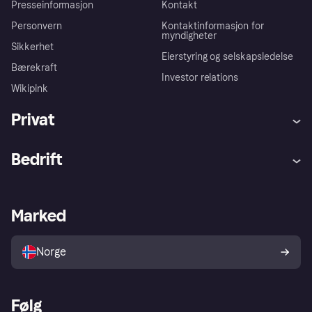
Presseinformasjon
Kontakt
Personvern
Kontaktinformasjon for
myndigheter
Sikkerhet
Eierstyring og selskapsledelse
Bærekraft
Investor relations
Wikipink
Privat
Hjelp
Kjøperbeskyttelse
Bedrift
Logg inn
Klager
Butikksupport
Developers portal
Klarna-appen
Kredittavtale
Merchant portal
Driftsstatus
Marked
Utforsk butikker
Personverninnstillinger
Selg med Klarna
Plattformer og partnere
Norge
Følg