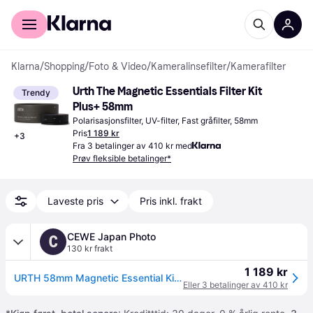
For kunder
For bedrifter
Klarna
/
Shopping
/
Foto & Video
/
Kameralinsefilter
/
Kamerafilter
Urth The Magnetic Essentials Filter Kit 
Trendy
Plus+ 58mm
Polarisasjonsfilter, UV-filter, Fast gråfilter, 58mm
Pris
1 189 kr
+
3
Fra 3 betalinger av 410 kr med
Prøv fleksible betalinger*
Laveste pris
Pris inkl. frakt
CEWE Japan Photo
C
130 kr frakt
1 189 kr
URTH 58mm Magnetic Essential Kit UV+CPL+ND8+ND1000
Eller 3 betalinger av 410 kr