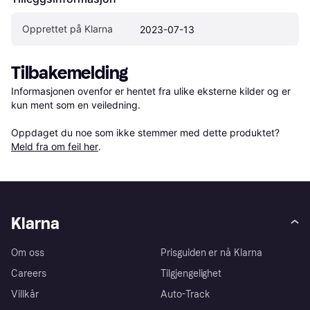
Opprettet på Klarna
2023-07-13
Tilbakemelding
Informasjonen ovenfor er hentet fra ulike eksterne kilder og er 
kun ment som en veiledning.

Oppdaget du noe som ikke stemmer med dette produktet? 
Meld fra om feil her
.
Klarna
Om oss
Prisguiden er nå Klarna
Careers
Tilgjengelighet
Villkår
Auto-Track