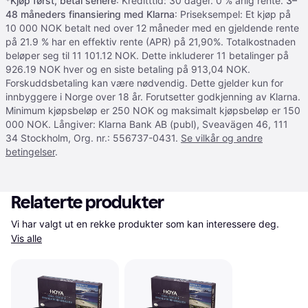
*
Kjøp først, betal senere
: Kreditttid: 30 dager. 0 % årlig rente.
3–
48 måneders finansiering med Klarna
: Priseksempel: Et kjøp på
10 000 NOK betalt ned over 12 måneder med en gjeldende rente
på 21.9 % har en effektiv rente (APR) på 21,90%. Totalkostnaden
beløper seg til 11 101.12 NOK. Dette inkluderer 11 betalinger på
926.19 NOK hver og en siste betaling på 913,04 NOK.
Forskuddsbetaling kan være nødvendig. Dette gjelder kun for
innbyggere i Norge over 18 år. Forutsetter godkjenning av Klarna.
Minimum kjøpsbeløp er 250 NOK og maksimalt kjøpsbeløp er 150
000 NOK. Långiver: Klarna Bank AB (publ), Sveavägen 46, 111
34 Stockholm, Org. nr.: 556737-0431.
Se vilkår og andre
betingelser
.
Relaterte produkter
Vi har valgt ut en rekke produkter som kan interessere deg. 
Vis alle