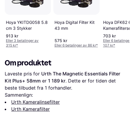
Hoya YKITDG058 5.8
Hoya Digital Filter Kit
Hoya DFK62 6
cm 3 Stykker
43 mm
Kamerafilterset
Stykker
913 kr
703 kr
575 kr
Eller 3 betalinger av
Eller 6 betalinger
315 kr
*
Eller 6 betalinger av 86 kr
*
107 kr
*
Om produktet
Laveste pris for 
Urth The Magnetic Essentials Filter 
Kit Plus+ 58mm
 er 
1 189 kr
. Dette er for tiden det 
beste tilbudet fra 1 forhandler.
Sammenlign:
Urth Kameralinsefilter
Urth Kamerafilter