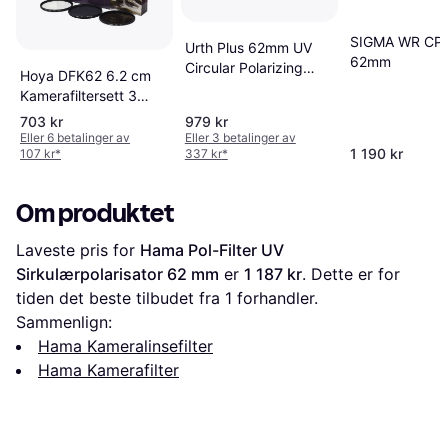
SIGMA WR CPL 
Urth Plus 62mm UV
62mm
Circular Polarizing
Hoya DFK62 6.2 cm
(CPL) Filtersett
Kamerafiltersett 3
Stykker
703 kr
979 kr
Eller 6 betalinger av
Eller 3 betalinger av
1 190 kr
107 kr
*
337 kr
*
Om produktet
Laveste pris for 
Hama Pol-Filter UV 
Sirkulærpolarisator 62 mm
 er 
1 187 kr
. Dette er for 
tiden det beste tilbudet fra 1 forhandler.
Sammenlign:
Hama Kameralinsefilter
Hama Kamerafilter