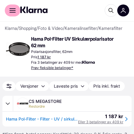
For kunder
For bedrifter
Klarna
/
Shopping
/
Foto & Video
/
Kameralinsefilter
/
Kamerafilter
Hama Pol-Filter UV Sirkulærpolarisator 
62 mm
Polarisasjonsfilter, 62mm
Pris
1 187 kr
Fra 3 betalinger av 409 kr med
Prøv fleksible betalinger*
Versjoner
Laveste pris
Pris inkl. frakt
CS MEGASTORE
Restordre
1 187 kr
Hama Pol-Filter - Filter - UV / sirkulærpolarisator - 62 mm
Eller 3 betalinger av 409 kr