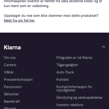
Informasjonen ovenfor er hentet fra ulike eksterne kilder og er 
kun ment som en veiledning.

Oppdaget du noe som ikke stemmer med dette produktet? 
Meld fra om feil her
.
Klarna
Om oss
Prisguiden er nå Klarna
Careers
Tilgjengelighet
Villkår
Auto-Track
Presseinformasjon
Kontakt
Personvern
Kontaktinformasjon for
myndigheter
Sikkerhet
Eierstyring og selskapsledelse
Bærekraft
Investor relations
Wikipink