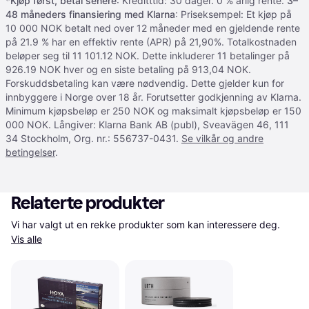
*
Kjøp først, betal senere
: Kreditttid: 30 dager. 0 % årlig rente.
3–
48 måneders finansiering med Klarna
: Priseksempel: Et kjøp på
10 000 NOK betalt ned over 12 måneder med en gjeldende rente
på 21.9 % har en effektiv rente (APR) på 21,90%. Totalkostnaden
beløper seg til 11 101.12 NOK. Dette inkluderer 11 betalinger på
926.19 NOK hver og en siste betaling på 913,04 NOK.
Forskuddsbetaling kan være nødvendig. Dette gjelder kun for
innbyggere i Norge over 18 år. Forutsetter godkjenning av Klarna.
Minimum kjøpsbeløp er 250 NOK og maksimalt kjøpsbeløp er 150
000 NOK. Långiver: Klarna Bank AB (publ), Sveavägen 46, 111
34 Stockholm, Org. nr.: 556737-0431.
Se vilkår og andre
betingelser
.
Relaterte produkter
Vi har valgt ut en rekke produkter som kan interessere deg. 
Vis alle