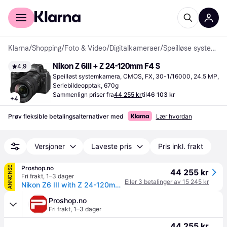
For kunder
For bedrifter
Klarna
/
Shopping
/
Foto & Video
/
Digitalkameraer
/
Speilløse systemkameraer
Nikon Z 6III + Z 24-120mm F4 S
4,9
Speilløst systemkamera, CMOS, FX, 30-1/16000, 24.5 MP, 
Seriebildeopptak, 670g
Sammenlign priser fra
44 255 kr
til
46 103 kr
+
4
Prøv fleksible betalingsalternativer med
Lær hvordan
Versjoner
Laveste pris
Pris inkl. frakt
Proshop.no
ANNONSE
44 255 kr
Fri frakt
,
1–3 dager
Eller 3 betalinger av 15 245 kr
Nikon Z6 III with Z 24-120mm f/4 S-Kit
Proshop.no
Fri frakt
,
1–3 dager
44 255 kr