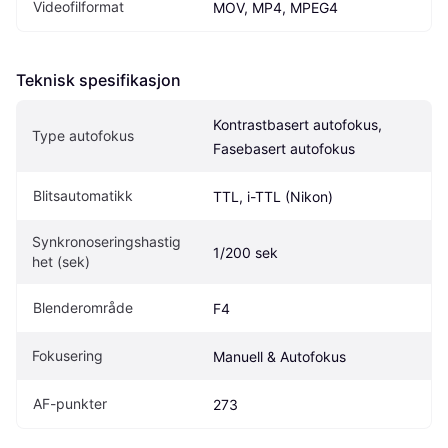
Videofilformat
MOV, MP4, MPEG4
Teknisk spesifikasjon
Kontrastbasert autofokus, 
Type autofokus
Fasebasert autofokus
Blitsautomatikk
TTL, i-TTL (Nikon)
Synkronoseringshastig
1/200 sek
het (sek)
Blenderområde
F4
Fokusering
Manuell & Autofokus
AF-punkter
273