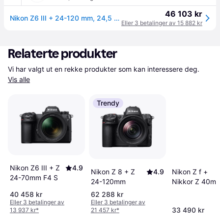
46 103 kr
Nikon Z6 III + 24-120 mm, 24,5 MP, 6048 x 4032 piksler, CMOS, 6K Ultra HD, Berøringsskjerm, Svart
Eller 3 betalinger av 15 882 kr
Relaterte produkter
Vi har valgt ut en rekke produkter som kan interessere deg. 
Vis alle
Trendy
Nikon Z6 III + Z
4.9
Nikon Z 8 + Z
4.9
Nikon Z f +
24-70mm F4 S
24-120mm
Nikkor Z 40m
F2.0 SE
40 458 kr
62 288 kr
Eller 3 betalinger av
Eller 3 betalinger av
33 490 kr
13 937 kr
*
21 457 kr
*