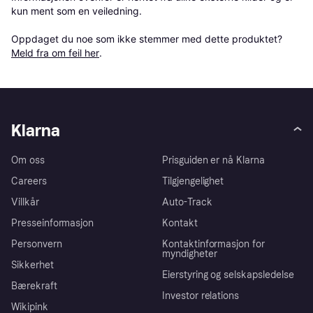
kun ment som en veiledning.

Oppdaget du noe som ikke stemmer med dette produktet? 
Meld fra om feil her
.
Klarna
Om oss
Prisguiden er nå Klarna
Careers
Tilgjengelighet
Villkår
Auto-Track
Presseinformasjon
Kontakt
Personvern
Kontaktinformasjon for
myndigheter
Sikkerhet
Eierstyring og selskapsledelse
Bærekraft
Investor relations
Wikipink