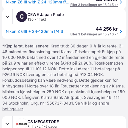
Nikon Z6 III with Z 24-120mm f/4 S-Kit
Eller 3 betalinger av 15 245 kr
CEWE Japan Photo
C
130 kr frakt
44 256 kr
Nikon Z 6III + 24-120mm f/4 S
Eller 3 betalinger av 15 246 kr
*
Kjøp først, betal senere
: Kreditttid: 30 dager. 0 % årlig rente.
3–
48 måneders finansiering med Klarna
: Priseksempel: Et kjøp på
10 000 NOK betalt ned over 12 måneder med en gjeldende rente
på 21.9 % har en effektiv rente (APR) på 21,90%. Totalkostnaden
beløper seg til 11 101.12 NOK. Dette inkluderer 11 betalinger på
926.19 NOK hver og en siste betaling på 913,04 NOK.
Forskuddsbetaling kan være nødvendig. Dette gjelder kun for
innbyggere i Norge over 18 år. Forutsetter godkjenning av Klarna.
Minimum kjøpsbeløp er 250 NOK og maksimalt kjøpsbeløp er 150
000 NOK. Långiver: Klarna Bank AB (publ), Sveavägen 46, 111
34 Stockholm, Org. nr.: 556737-0431.
Se vilkår og andre
betingelser
.
CS MEGASTORE
Fri frakt
,
4–5 dager