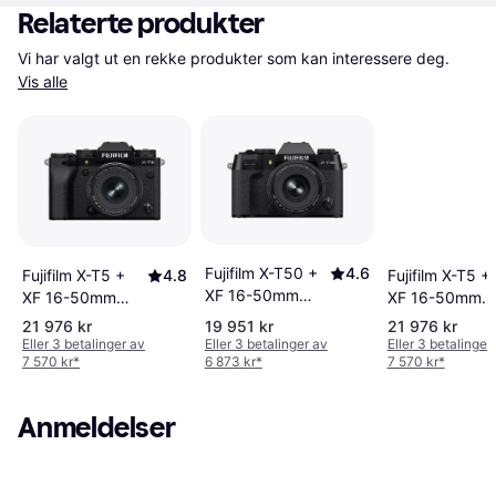
Relaterte produkter
Vi har valgt ut en rekke produkter som kan interessere deg. 
Vis alle
Fujifilm X-T50 +
4.6
Fujifilm X-T5 +
Fujifilm X-T5 +
4.8
XF 16-50mm
XF 16-50mm
XF 16-50mm
F2.8-4.8 R LM
F2.8-4.8 R LM
F2.8-4.8 R LM
21 976 kr
19 951 kr
21 976 kr
WR
WR Silver
WR Black
Eller 3 betalinger av
Eller 3 betalinger av
Eller 3 betalinger
7 570 kr
*
6 873 kr
*
7 570 kr
*
Anmeldelser