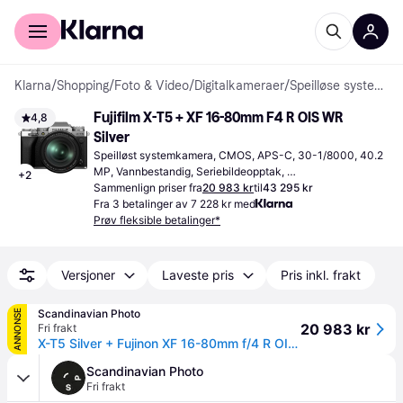
For kunder
For bedrifter
Klarna
/
Shopping
/
Foto & Video
/
Digitalkameraer
/
Speilløse systemkameraer
Fujifilm X-T5 + XF 16-80mm F4 R OIS WR 
4,8
Silver
Speilløst systemkamera, CMOS, APS-C, 30-1/8000, 40.2 
MP, Vannbestandig, Seriebildeopptak, 
+
2
Ansiktsgjenkjenning, 557g
Sammenlign priser fra
20 983 kr
til
43 295 kr
Fra 3 betalinger av 7 228 kr med
Prøv fleksible betalinger*
Versjoner
Laveste pris
Pris inkl. frakt
Scandinavian Photo
ANNONSE
20 983 kr
Fri frakt
X-T5 Silver + Fujinon XF 16-80mm f/4 R OIS WR EU
Scandinavian Photo
Fri frakt