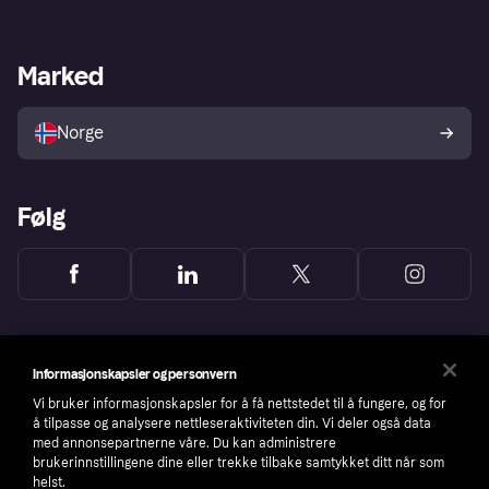
Logg inn
Klager
Butikksupport
Developers portal
Klarna-appen
Kredittavtale
Merchant portal
Driftsstatus
Marked
Utforsk butikker
Personverninnstillinger
Selg med Klarna
Plattformer og partnere
Norge
Følg
Informasjonskapsler og personvern
Vi bruker informasjonskapsler for å få nettstedet til å fungere, og for
å tilpasse og analysere nettleseraktiviteten din. Vi deler også data
med annonsepartnerne våre. Du kan administrere
brukerinnstillingene dine eller trekke tilbake samtykket ditt når som
helst.