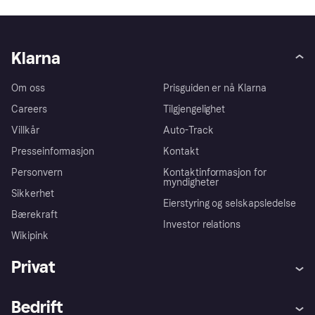
Klarna
Om oss
Prisguiden er nå Klarna
Careers
Tilgjengelighet
Villkår
Auto-Track
Presseinformasjon
Kontakt
Personvern
Kontaktinformasjon for
myndigheter
Sikkerhet
Eierstyring og selskapsledelse
Bærekraft
Investor relations
Wikipink
Privat
Hjelp
Kjøperbeskyttelse
Bedrift