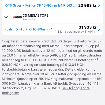
20 983 kr
X-T5 Silver + Fujinon XF 16-80mm f/4 R OIS WR EU
CS MEGASTORE
Restordre
31 933 kr
Fujifilm X -T5 + XF16-80mm F4 R OIS WR, 40,2 MP, 7728 x 5152 piksler, X-Trans CMOS 5 HR, 6.2K, Berøringsskjerm, Sølv
Eller 3 betalinger av 11 001 kr
*
Kjøp først, betal senere
: Kreditttid: 30 dager. 0 % årlig rente.
3–
48 måneders finansiering med Klarna
: Priseksempel: Et kjøp på
10 000 NOK betalt ned over 12 måneder med en gjeldende rente
på 21.9 % har en effektiv rente (APR) på 21,90%. Totalkostnaden
beløper seg til 11 101.12 NOK. Dette inkluderer 11 betalinger på
926.19 NOK hver og en siste betaling på 913,04 NOK.
Forskuddsbetaling kan være nødvendig. Dette gjelder kun for
innbyggere i Norge over 18 år. Forutsetter godkjenning av Klarna.
Minimum kjøpsbeløp er 250 NOK og maksimalt kjøpsbeløp er 150
000 NOK. Långiver: Klarna Bank AB (publ), Sveavägen 46, 111
34 Stockholm, Org. nr.: 556737-0431.
Se vilkår og andre
betingelser
.