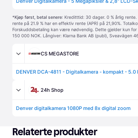
Denver Digitalkamera - 5 Megapiksler & 2,8" LCD-Sk
*
Kjøp først, betal senere
: Kreditttid: 30 dager. 0 % årlig rente.
rente på 21.9 % har en effektiv rente (APR) på 21,90%. Totalk
Forskuddsbetaling kan være nødvendig. Dette gjelder kun for
150 000 NOK. Långiver: Klarna Bank AB (publ), Sveavägen 46
CS MEGASTORE
24h Shop
Denver digitalkamera 1080P med 8x digital zoom
Relaterte produkter