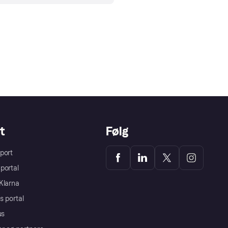
t
Følg
port
portal
Klarna
s portal
us