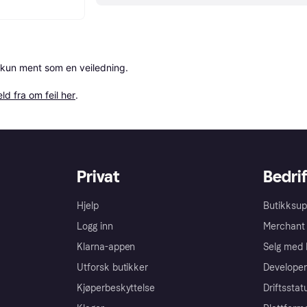
 kun ment som en veiledning.

ld fra om feil her
.
Privat
Bedrif
Hjelp
Butikksup
Logg inn
Merchant 
Klarna-appen
Selg med 
Utforsk butikker
Developer
Kjøperbeskyttelse
Driftsstat