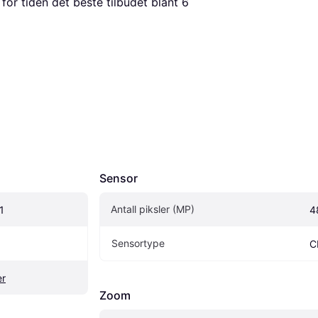
 for tiden det beste tilbudet blant 
6
Sensor
Antall piksler (MP)
1
4
Sensortype
C
r
Zoom