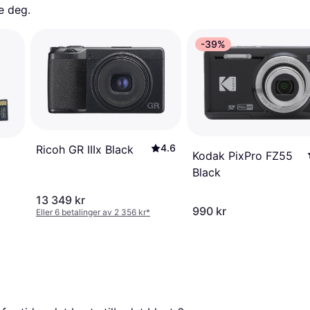
e deg. 
-39%
4.6
Ricoh GR IIIx Black
Kodak PixPro FZ55
Black
13 349 kr
990 kr
Eller 6 betalinger av 2 356 kr
*