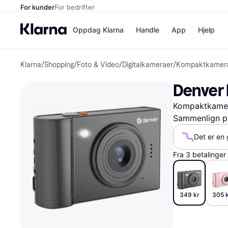
For kunder
For bedrifter
Oppdag Klarna
Handle
App
Hjelp
Klarna
/
Shopping
/
Foto & Video
/
Digitalkameraer
/
Kompaktkamer
Betalingsm
Butikker
Betalingsme
Elkjøp
Denver
Betal nå
Bookin
Betal i 3 dele
Farmasi
Kompaktkamer
Betal innen 
kicks.n
Finansiering
Norweg
Sammenlign pr
Vipps
Det er en 
Fra 3 betalinge
Butikkovers
349 kr
305 