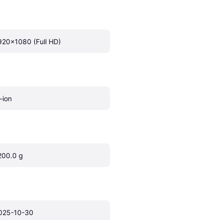
920x1080 (Full HD)
-ion
200.0 g
025-10-30