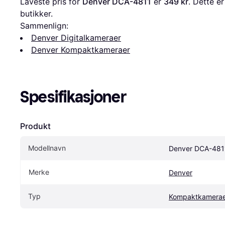
Laveste pris for 
Denver DCA-4811
 er 
349 kr
. Dette er
butikker.
Sammenlign:
Denver Digitalkameraer
Denver Kompaktkameraer
Spesifikasjoner
Produkt
Modellnavn
Denver DCA-481
Merke
Denver
Typ
Kompaktkamerae