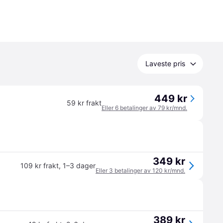
Laveste pris
449 kr
59 kr frakt
Eller 6 betalinger av 79 kr/mnd.
349 kr
109 kr frakt
,
1–3 dager
Eller 3 betalinger av 120 kr/mnd.
389 kr