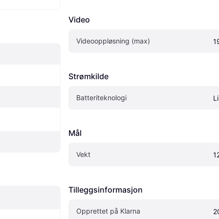
Video
Videooppløsning (max)
1
Strømkilde
Batteriteknologi
Li
Mål
Vekt
1
Tilleggsinformasjon
Opprettet på Klarna
2