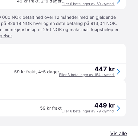
49 kr frakt
,
2–6 dager
Eller 6 betalinger av 69 kr/mnd.
 10 000 NOK betalt ned over 12 måneder med en gjeldende
ger på 926.19 NOK hver og en siste betaling på 913,04 NOK.
 Minimum kjøpsbeløp er 250 NOK og maksimalt kjøpsbeløp er
gelser
.
447 kr
59 kr frakt
,
4–5 dager
Eller 3 betalinger av 154 kr/mnd.
449 kr
59 kr frakt
Eller 6 betalinger av 79 kr/mnd.
Vis alle