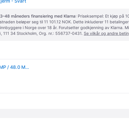
jerm - Svart
3–48 måneders finansiering med Klarna
: Priseksempel: Et kjøp på
ostnaden beløper seg til 11 101.12 NOK. Dette inkluderer 11 betalin
 innbyggere i Norge over 18 år. Forutsetter godkjenning av Klarna.
, 111 34 Stockholm, Org. nr.: 556737-0431.
Se vilkår og andre betin
DENVER DCA-4811 - Digitalkamera - kompakt - 5.0 MP / 48.0 MP (interpolert) - svart