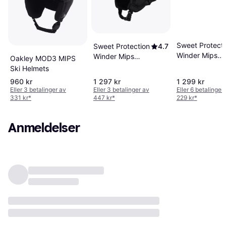
Sweet Protecti
Sweet Protection
4.7
Winder Mips
Winder Mips
Oakley MOD3 MIPS
Helmet Matte
Helmet Dirt Black
Ski Helmets
Bronco White
960 kr
1 297 kr
1 299 kr
Eller 3 betalinger av
Eller 3 betalinger av
Eller 6 betalinger
331 kr
*
447 kr
*
229 kr
*
Anmeldelser