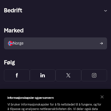
Hjelp
Kjøperbeskyttelse
Bedrift
Logg inn
Klager
Butikksupport
Developers portal
Klarna-appen
Kredittavtale
Merchant portal
Driftsstatus
Marked
Utforsk butikker
Personverninnstillinger
Selg med Klarna
Plattformer og partnere
Norge
Følg
Informasjonskapsler og personvern
Vi bruker informasjonskapsler for å få nettstedet til å fungere, og for
å tilpasse og analysere nettleseraktiviteten din. Vi deler også data