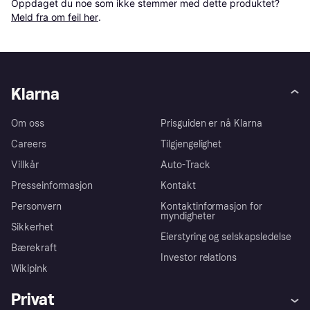
Oppdaget du noe som ikke stemmer med dette produktet? 
Meld fra om feil her
.
Klarna
Om oss
Prisguiden er nå Klarna
Careers
Tilgjengelighet
Villkår
Auto-Track
Presseinformasjon
Kontakt
Personvern
Kontaktinformasjon for
myndigheter
Sikkerhet
Eierstyring og selskapsledelse
Bærekraft
Investor relations
Wikipink
Privat