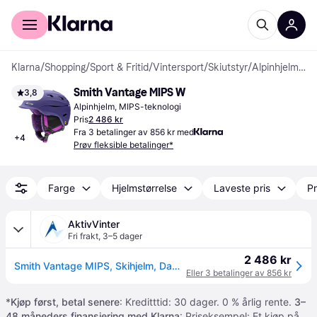
For kunder
For bedrifter
Klarna
/
Shopping
/
Sport & Fritid
/
Vintersport
/
Skiutstyr
/
Alpinhjelmer
Smith Vantage MIPS W
3,8
Alpinhjelm, MIPS-teknologi
Pris
2 486 kr
Fra 3 betalinger av 856 kr med
+
4
Prøv fleksible betalinger*
Farge
Hjelmstørrelse
Laveste pris
Pr
AktivVinter
Fri frakt
,
3–5 dager
2 486 kr
Smith Vantage MIPS, Skihjelm, Dame, Matte Black
Eller 3 betalinger av 856 kr
*
Kjøp først, betal senere
: Kreditttid: 30 dager. 0 % årlig rente.
3–
48 måneders finansiering med Klarna
: Priseksempel: Et kjøp på