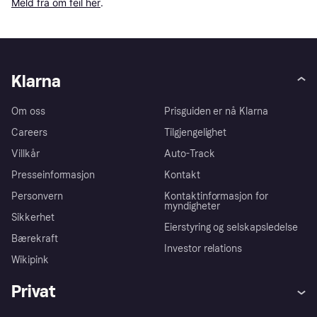
Meld fra om feil her
.
Klarna
Om oss
Prisguiden er nå Klarna
Careers
Tilgjengelighet
Villkår
Auto-Track
Presseinformasjon
Kontakt
Personvern
Kontaktinformasjon for
myndigheter
Sikkerhet
Eierstyring og selskapsledelse
Bærekraft
Investor relations
Wikipink
Privat