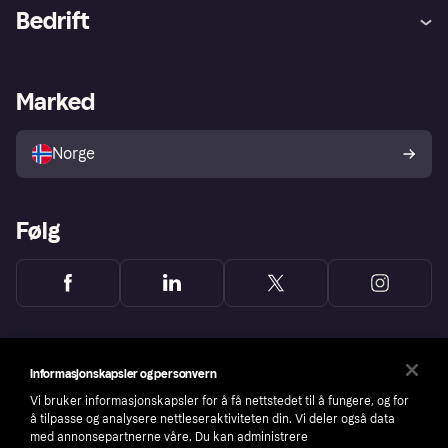
Hjelp
Kjøperbeskyttelse
Bedrift
Logg inn
Klager
Butikksupport
Developers portal
Klarna-appen
Kredittavtale
Merchant portal
Driftsstatus
Marked
Utforsk butikker
Personverninnstillinger
Selg med Klarna
Plattformer og partnere
Norge
Følg
Informasjonskapsler og personvern
Vi bruker informasjonskapsler for å få nettstedet til å fungere, og for
å tilpasse og analysere nettleseraktiviteten din. Vi deler også data
med annonsepartnerne våre. Du kan administrere