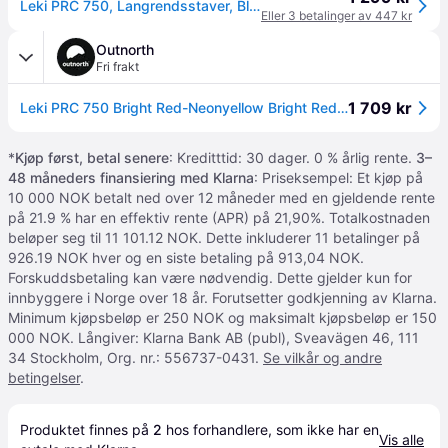
Leki PRC 750, Langrendsstaver, Black/Anthracite
Eller 3 betalinger av 447 kr
Outnorth
Fri frakt
1 709 kr
Leki PRC 750 Bright Red-Neonyellow Bright Red/Neon Yellow 135 cm
*
Kjøp først, betal senere
: Kreditttid: 30 dager. 0 % årlig rente.
3–
48 måneders finansiering med Klarna
: Priseksempel: Et kjøp på
10 000 NOK betalt ned over 12 måneder med en gjeldende rente
på 21.9 % har en effektiv rente (APR) på 21,90%. Totalkostnaden
beløper seg til 11 101.12 NOK. Dette inkluderer 11 betalinger på
926.19 NOK hver og en siste betaling på 913,04 NOK.
Forskuddsbetaling kan være nødvendig. Dette gjelder kun for
innbyggere i Norge over 18 år. Forutsetter godkjenning av Klarna.
Minimum kjøpsbeløp er 250 NOK og maksimalt kjøpsbeløp er 150
000 NOK. Långiver: Klarna Bank AB (publ), Sveavägen 46, 111
34 Stockholm, Org. nr.: 556737-0431.
Se vilkår og andre
betingelser
.
Produktet finnes på 
2
 hos 
forhandlere
, som ikke har en 
Vis alle