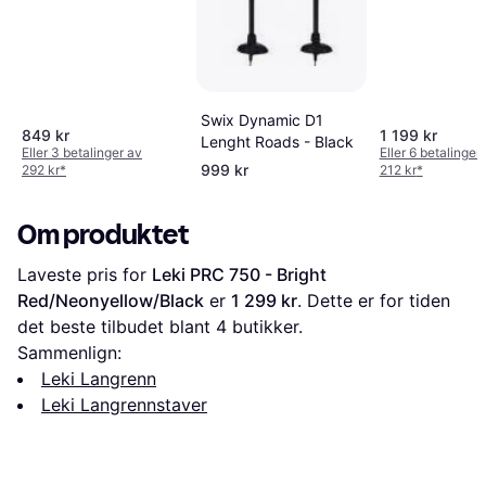
Swix Dynamic D1
849 kr
1 199 kr
Lenght Roads - Black
Eller 3 betalinger av
Eller 6 betalinger
999 kr
292 kr
*
212 kr
*
Om produktet
Laveste pris for 
Leki PRC 750 - Bright 
Red/Neonyellow/Black
 er 
1 299 kr
. Dette er for tiden 
det beste tilbudet blant 
4
 butikker.
Sammenlign:
Leki Langrenn
Leki Langrennstaver