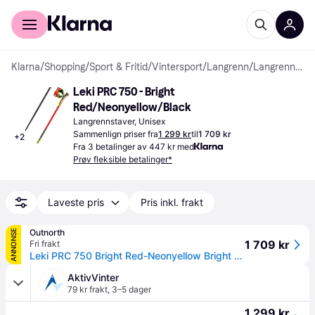
For kunder
For bedrifter
Klarna
/
Shopping
/
Sport & Fritid
/
Vintersport
/
Langrenn
/
Langrennstaver
Leki PRC 750 - Bright 
Red/Neonyellow/Black
Langrennstaver, Unisex
Sammenlign priser fra
1 299 kr
til
1 709 kr
+
2
Fra 3 betalinger av 447 kr med
Prøv fleksible betalinger*
Laveste pris
Pris inkl. frakt
Outnorth
ANNONSE
1 709 kr
Fri frakt
Leki PRC 750 Bright Red-Neonyellow Bright Red/Neon Yellow 135 cm
AktivVinter
79 kr frakt
,
3–5 dager
1 299 kr