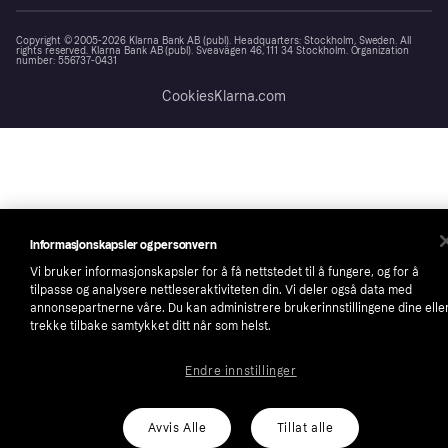
Copyright © 2005-2026 Klarna Bank AB (publ). Headquarters: Stockholm, Sweden. All
rights reserved. Klarna Bank AB (publ). Sveavägen 46, 111 34 Stockholm. Organization
number: 556737-0431
Cookies
Klarna.com
Informasjonskapsler og personvern
Vi bruker informasjonskapsler for å få nettstedet til å fungere, og for å
tilpasse og analysere nettleseraktiviteten din. Vi deler også data med
annonsepartnerne våre. Du kan administrere brukerinnstillingene dine elle
trekke tilbake samtykket ditt når som helst.
Endre innstillinger
Avvis Alle
Tillat alle