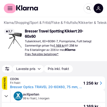
For kunder
For bedrifter
Klarna
/
Shopping
/
Sport & Fritid
/
Fiske & Friluftsliv
/
Kikkerter & Teles
Bresser Travel Spotting Kikkert 20-
3,7
60x60
Tubekikkert, 60x60BK-7, Porroprisme, Fullt belagt
Sammenlign priser fra
1 169 kr
til
1 256 kr
Fra 6 betalinger av 206 kr med
Prøv fleksible betalinger*
Laveste pris
Pris inkl. frakt
CDON
ANNONSE
1 256 kr
Fri frakt
Bresser Optics TRAVEL 20-60X60, 75 mm, 370 mm, 130 mm, 687 g
avXperten
99 kr frakt
,
I morgen
1 169 kr