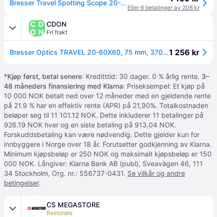
Bresser Travel Spotting Scope 20-60x60mm
Eller 6 betalinger av 206 kr
CDON
Fri frakt
1 256 kr
Bresser Optics TRAVEL 20-60X60, 75 mm, 370 mm, 130 mm, 687 g
*
Kjøp først, betal senere
: Kreditttid: 30 dager. 0 % årlig rente.
3–
48 måneders finansiering med Klarna
: Priseksempel: Et kjøp på
10 000 NOK betalt ned over 12 måneder med en gjeldende rente
på 21.9 % har en effektiv rente (APR) på 21,90%. Totalkostnaden
beløper seg til 11 101.12 NOK. Dette inkluderer 11 betalinger på
926.19 NOK hver og en siste betaling på 913,04 NOK.
Forskuddsbetaling kan være nødvendig. Dette gjelder kun for
innbyggere i Norge over 18 år. Forutsetter godkjenning av Klarna.
Minimum kjøpsbeløp er 250 NOK og maksimalt kjøpsbeløp er 150
000 NOK. Långiver: Klarna Bank AB (publ), Sveavägen 46, 111
34 Stockholm, Org. nr.: 556737-0431.
Se vilkår og andre
betingelser
.
CS MEGASTORE
Restordre