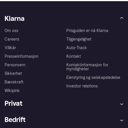
Klarna
Om oss
Prisguiden er nå Klarna
Careers
Tilgjengelighet
Villkår
Auto-Track
Presseinformasjon
Kontakt
Personvern
Kontaktinformasjon for
myndigheter
Sikkerhet
Eierstyring og selskapsledelse
Bærekraft
Investor relations
Wikipink
Privat
Hjelp
Kjøperbeskyttelse
Bedrift
Logg inn
Klager