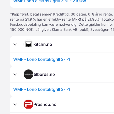
WMF Lono elektrisk grill 2in1 - 2100W
*
Kjøp først, betal senere
: Kreditttid: 30 dager. 0 % årlig rente.
rente på 21.9 % har en effektiv rente (APR) på 21,90%. Totalk
Forskuddsbetaling kan være nødvendig. Dette gjelder kun for
150 000 NOK. Långiver: Klarna Bank AB (publ), Sveavägen 46
kitchn.no
WMF - Lono kontaktgrill 2-i-1
tilbords.no
WMF - Lono kontaktgrill 2-i-1
Proshop.no