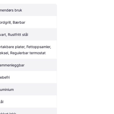
nnendørs bruk
ordgrill, Bærbar
art, Rustfritt stål
vtakbare plater, Fettoppsamler, 
eksel, Regulerbar termostat
ammenleggbar
lebefri
luminium
tål
ukket lokk