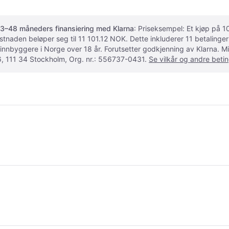
3–48 måneders finansiering med Klarna
: Priseksempel: Et kjøp på
ostnaden beløper seg til 11 101.12 NOK. Dette inkluderer 11 betalin
 innbyggere i Norge over 18 år. Forutsetter godkjenning av Klarna.
, 111 34 Stockholm, Org. nr.: 556737-0431.
Se vilkår og andre betin