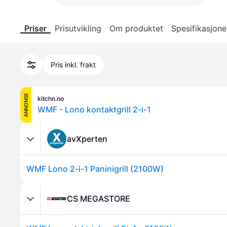
Priser
Prisutvikling
Om produktet
Spesifikasjone
Pris inkl. frakt
ANNONSE
kitchn.no
WMF - Lono kontaktgrill 2-i-1
avXperten
WMF Lono 2-i-1 Paninigrill (2100W)
CS MEGASTORE