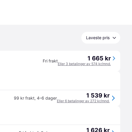
Laveste pris
1 665 kr
Fri frakt
Eller 3 betalinger av 574 kr/mnd.
1 539 kr
99 kr frakt
,
4–6 dager
Eller 6 betalinger av 272 kr/mnd.
1 626 kr