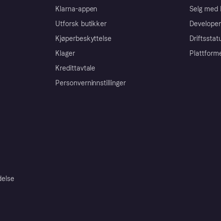
Klarna-appen
Selg med 
Utforsk butikker
Developer
Kjøperbeskyttelse
Driftsstat
Klager
Plattform
Kredittavtale
Personverninnstillinger
delse