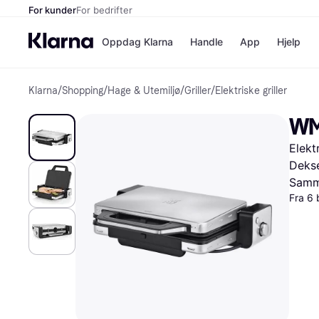
For kunder
For bedrifter
Oppdag Klarna
Handle
App
Hjelp
Klarna
/
Shopping
/
Hage & Utemiljø
/
Griller
/
Elektriske griller
Betalingsm
Butikker
Betalingsme
Elkjøp
WMF
Betal nå
Bookin
Betal i 3 dele
Farmasi
Elekt
Betal innen 
kicks.n
Finansiering
Norweg
Deks
Vipps
Samme
Fra 6 
Butikkovers