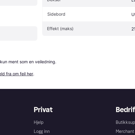
Sidebord
U
Effekt (maks)
2
 kun ment som en veiledning.

ld fra om feil her
.
Privat
Bedrif
Hjelp
Butikksup
Logg inn
Merchant 