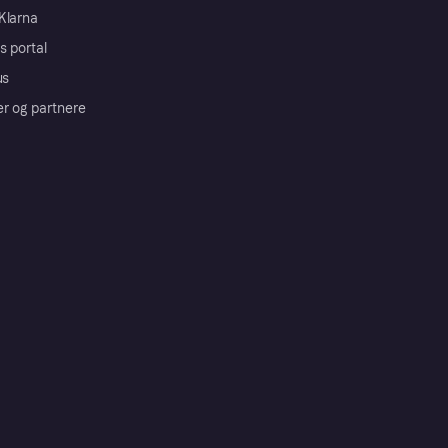
Klarna
s portal
us
er og partnere