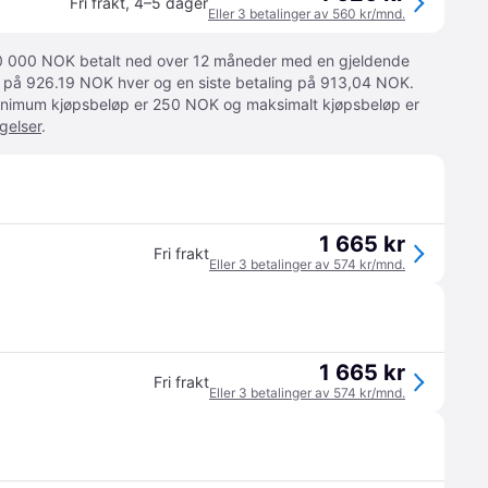
Fri frakt
,
4–5 dager
Eller 3 betalinger av 560 kr/mnd.
 10 000 NOK betalt ned over 12 måneder med en gjeldende
ger på 926.19 NOK hver og en siste betaling på 913,04 NOK.
 Minimum kjøpsbeløp er 250 NOK og maksimalt kjøpsbeløp er
gelser
.
1 665 kr
Fri frakt
Eller 3 betalinger av 574 kr/mnd.
1 665 kr
Fri frakt
Eller 3 betalinger av 574 kr/mnd.