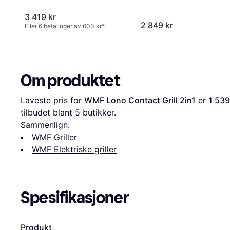
3 419 kr
2 849 kr
Eller 6 betalinger av 603 kr
*
Om produktet
Laveste pris for 
WMF Lono Contact Grill 2in1
 er 
1 539
tilbudet blant 
5
 butikker.
Sammenlign:
WMF Griller
WMF Elektriske griller
Spesifikasjoner
Produkt