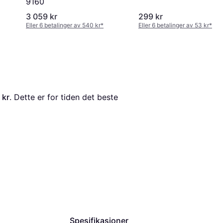
9160
3 059 kr
299 kr
Eller 6 betalinger av 540 kr
*
Eller 6 betalinger av 53 kr
*
 kr
. Dette er for tiden det beste 
Spesifikasjoner