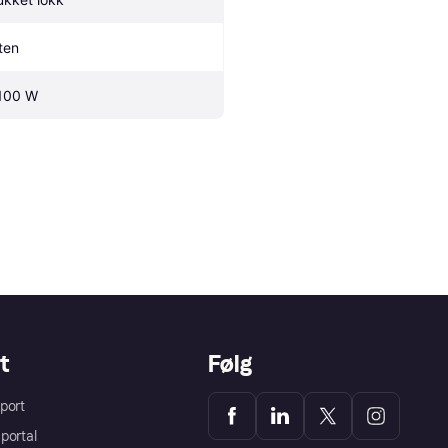
ten
100 W
t
Følg
port
portal