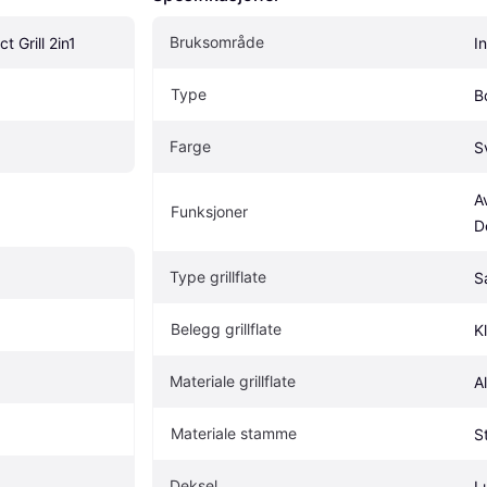
Bruksområde
 Grill 2in1
I
Type
B
Farge
Sv
A
Funksjoner
D
Type grillflate
S
Belegg grillflate
K
Materiale grillflate
A
Materiale stamme
S
Deksel
L