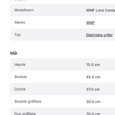
Modellnavn
WMF Lono Contact
Merke
WMF
Typ
Elektriske griller
Mål
Høyde
15.0 cm
Bredde
45.0 cm
Dybde
37.0 cm
Bredde grillflate
30.0 cm
Dyp grillflate
20.0 cm