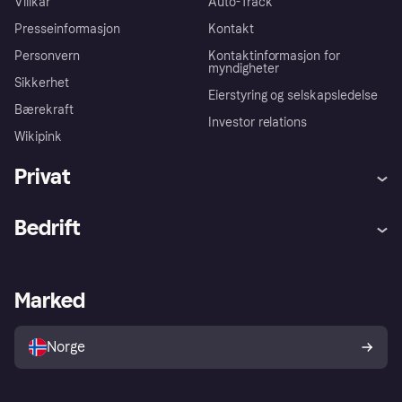
Villkår
Auto-Track
Presseinformasjon
Kontakt
Personvern
Kontaktinformasjon for
myndigheter
Sikkerhet
Eierstyring og selskapsledelse
Bærekraft
Investor relations
Wikipink
Privat
Hjelp
Kjøperbeskyttelse
Bedrift
Logg inn
Klager
Butikksupport
Developers portal
Klarna-appen
Kredittavtale
Merchant portal
Driftsstatus
Marked
Utforsk butikker
Personverninnstillinger
Selg med Klarna
Plattformer og partnere
Norge