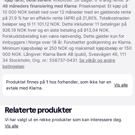
48 måneders finansiering med Klarna
: Priseksempel: Et kjøp på
10 000 NOK betalt ned over 12 måneder med en gjeldende rente
på 21.9 % har en effektiv rente (APR) på 21,90%. Totalkostnaden
beløper seg til 11 101.12 NOK. Dette inkluderer 11 betalinger på
926.19 NOK hver og en siste betaling på 913,04 NOK.
Forskuddsbetaling kan være nødvendig. Dette gjelder kun for
innbyggere i Norge over 18 år. Forutsetter godkjenning av Klarna.
Minimum kjøpsbeløp er 250 NOK og maksimalt kjøpsbeløp er 150
000 NOK. Långiver: Klarna Bank AB (publ), Sveavägen 46, 111
34 Stockholm, Org. nr.: 556737-0431.
Se vilkår og andre
betingelser
.
Produktet finnes på 
1
 hos 
forhandler
, som ikke har en 
Vis alle
avtale med Klarna.
Relaterte produkter
Vi har valgt ut en rekke produkter som kan interessere deg. 
Vis alle