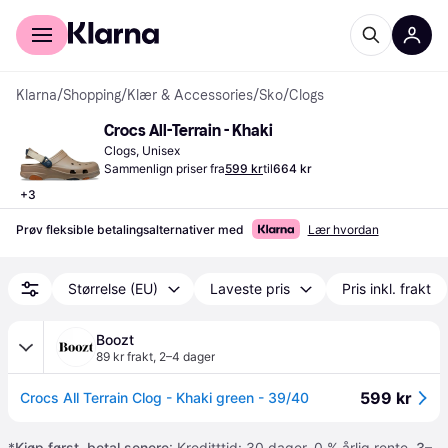
For kunder
For bedrifter
Klarna
/
Shopping
/
Klær & Accessories
/
Sko
/
Clogs
Crocs All-Terrain - Khaki
Clogs, Unisex
Sammenlign priser fra
599 kr
til
664 kr
+
3
Prøv fleksible betalingsalternativer med
Lær hvordan
Størrelse (EU)
Laveste pris
Pris inkl. frakt
Boozt
89 kr frakt
,
2–4 dager
599 kr
Crocs All Terrain Clog - Khaki green - 39/40
*
Kjøp først, betal senere
: Kreditttid: 30 dager. 0 % årlig rente.
3–