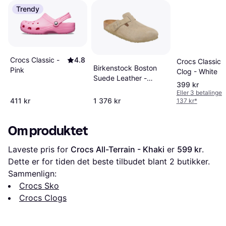
Trendy
Crocs Classic -
4.8
Crocs Classic
Birkenstock Boston
Pink
Clog - White
Suede Leather -
399 kr
Faded Khaki
Eller 3 betalinger
411 kr
1 376 kr
137 kr
*
Om produktet
Laveste pris for 
Crocs All-Terrain - Khaki
 er 
599 kr
. 
Dette er for tiden det beste tilbudet blant 
2
 butikker.
Sammenlign:
Crocs Sko
Crocs Clogs