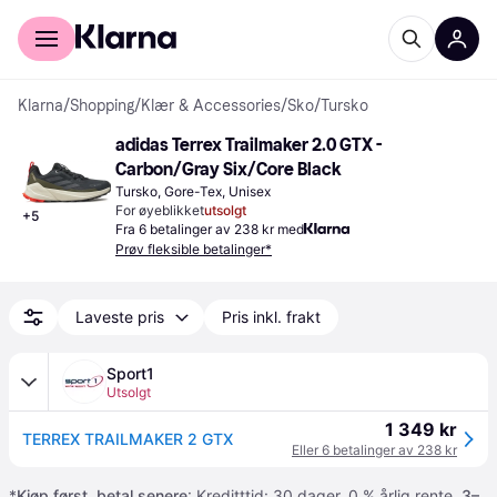
For kunder
For bedrifter
Klarna
/
Shopping
/
Klær & Accessories
/
Sko
/
Tursko
adidas Terrex Trailmaker 2.0 GTX - 
Carbon/Gray Six/Core Black
Tursko, Gore-Tex, Unisex
For øyeblikket
utsolgt
+
5
Fra 6 betalinger av 238 kr med
Prøv fleksible betalinger*
Laveste pris
Pris inkl. frakt
Sport1
Utsolgt
1 349 kr
TERREX TRAILMAKER 2 GTX
Eller 6 betalinger av 238 kr
*
Kjøp først, betal senere
: Kreditttid: 30 dager. 0 % årlig rente.
3–