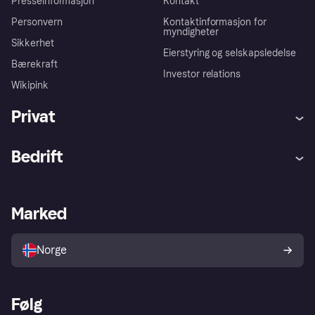
Presseinformasjon
Kontakt
Personvern
Kontaktinformasjon for
myndigheter
Sikkerhet
Eierstyring og selskapsledelse
Bærekraft
Investor relations
Wikipink
Privat
Hjelp
Kjøperbeskyttelse
Bedrift
Logg inn
Klager
Butikksupport
Developers portal
Klarna-appen
Kredittavtale
Merchant portal
Driftsstatus
Marked
Utforsk butikker
Personverninnstillinger
Selg med Klarna
Plattformer og partnere
Norge
Følg