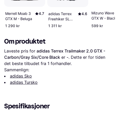
Mizuno Wave D
Merrell Moab 3
4.7
adidas Terrex
4.6
GTX W - Black/
GTX M - Beluga
Freehiker SL
Gate/Garnet R
Gore-TEX
1 290 kr
1 311 kr
599 kr
Joggesko -
Black/Grey Six
Om produktet
Laveste pris for 
adidas Terrex Trailmaker 2.0 GTX - 
Carbon/Gray Six/Core Black
 er 
-
. Dette er for tiden 
det beste tilbudet fra 1 forhandler.
Sammenlign:
adidas Sko
adidas Tursko
Spesifikasjoner