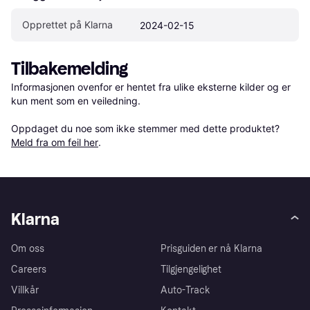
Opprettet på Klarna
2024-02-15
Tilbakemelding
Informasjonen ovenfor er hentet fra ulike eksterne kilder og er 
kun ment som en veiledning.

Oppdaget du noe som ikke stemmer med dette produktet? 
Meld fra om feil her
.
Klarna
Om oss
Prisguiden er nå Klarna
Careers
Tilgjengelighet
Villkår
Auto-Track