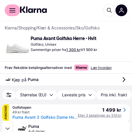
For kunder
For bedrifter
Klarna
/
Shopping
/
Klær & Accessories
/
Sko
/
Golfsko
Puma Avant Golfsko Herre - Hvit
Golfsko, Unisex
Sammenlign priser fra
1 300 kr
til
1 500 kr
Prøv fleksible betalingsalternativer med
Lær hvordan
Puma
Kjøp på 
Størrelse (EU)
Laveste pris
Pris inkl. frakt
Golfshopen
ANNONSE
1 499 kr
49 kr frakt
Eller 3 betalinger av 516 kr
Puma Avant 2 Golfsko Dame Hvit 38.5
Puma
4–6 dager