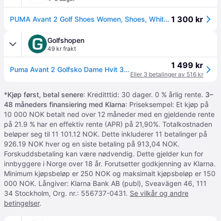
1 300 kr
PUMA Avant 2 Golf Shoes Women, Shoes, White/Ash Gray/Feather Gray, 41
Golfshopen
49 kr frakt
1 499 kr
Puma Avant 2 Golfsko Dame Hvit 38.5
Eller 3 betalinger av 516 kr
*
Kjøp først, betal senere
: Kreditttid: 30 dager. 0 % årlig rente.
3–
48 måneders finansiering med Klarna
: Priseksempel: Et kjøp på
10 000 NOK betalt ned over 12 måneder med en gjeldende rente
på 21.9 % har en effektiv rente (APR) på 21,90%. Totalkostnaden
beløper seg til 11 101.12 NOK. Dette inkluderer 11 betalinger på
926.19 NOK hver og en siste betaling på 913,04 NOK.
Forskuddsbetaling kan være nødvendig. Dette gjelder kun for
innbyggere i Norge over 18 år. Forutsetter godkjenning av Klarna.
Minimum kjøpsbeløp er 250 NOK og maksimalt kjøpsbeløp er 150
000 NOK. Långiver: Klarna Bank AB (publ), Sveavägen 46, 111
34 Stockholm, Org. nr.: 556737-0431.
Se vilkår og andre
betingelser
.