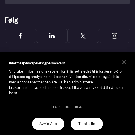
Følg
Informasjonskapsler og personvern
Vi bruker informasjonskapsler for å få nettstedet til å fungere, og for
å tilpasse og analysere nettleseraktiviteten din. Vi deler også data
med annonsepartnerne våre. Du kan administrere
brukerinnstillingene dine eller trekke tilbake samtykket ditt når som
helst.
Endre innstillinger
Copyright © 2005-2026 Klarna Bank AB (publ). Headquarters: Stockholm, Sweden. All
rights reserved. Klarna Bank AB (publ). Sveavägen 46, 111 34 Stockholm. Organization
number: 556737-0431
Avvis Alle
Tillat alle
Cookies
Klarna.com