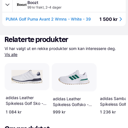
Boozt
99 kr frakt
,
2–4 dager
1 500 kr
PUMA Golf Puma Avant 2 Wmns - White - 39
Relaterte produkter
Vi har valgt ut en rekke produkter som kan interessere deg. 
Vis alle
adidas Leather
adidas Samba
adidas Leather
Spikeless Golf Sko -
Spikeless Golf
Spikeless Golfsko -
Cloud
Core Black/Cl
Cloud
1 084 kr
999 kr
1 236 kr
White/Collegiate Navy
White/Gum
White/Collegiate
Green/Gum