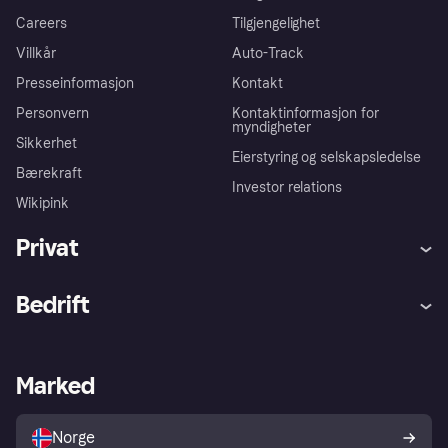
Careers
Tilgjengelighet
Villkår
Auto-Track
Presseinformasjon
Kontakt
Personvern
Kontaktinformasjon for
myndigheter
Sikkerhet
Eierstyring og selskapsledelse
Bærekraft
Investor relations
Wikipink
Privat
Hjelp
Kjøperbeskyttelse
Bedrift
Logg inn
Klager
Butikksupport
Developers portal
Klarna-appen
Kredittavtale
Merchant portal
Driftsstatus
Marked
Utforsk butikker
Personverninnstillinger
Selg med Klarna
Plattformer og partnere
Norge