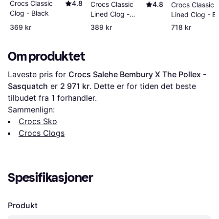
Crocs Classic
4.8
Crocs Classic
4.8
Crocs Classic 
Clog - Black
Lined Clog -
Lined Clog - B
Black
369 kr
389 kr
718 kr
Om produktet
Laveste pris for 
Crocs Salehe Bembury X The Pollex - 
Sasquatch
 er 
2 971 kr
. Dette er for tiden det beste 
tilbudet fra 1 forhandler.
Sammenlign:
Crocs Sko
Crocs Clogs
Spesifikasjoner
Produkt