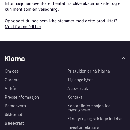
Informasjonen ovenfor er hentet fra ulike eksterne kilder og er 
kun ment som en veiledning.

Oppdaget du noe som ikke stemmer med dette produktet? 
Meld fra om feil her
.
Klarna
Om oss
Prisguiden er nå Klarna
Careers
Tilgjengelighet
Villkår
Auto-Track
Presseinformasjon
Kontakt
Personvern
Kontaktinformasjon for
myndigheter
Sikkerhet
Eierstyring og selskapsledelse
Bærekraft
Investor relations