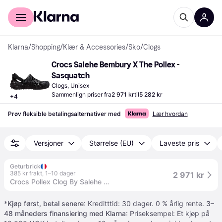
For kunder
For bedrifter
Klarna
/
Shopping
/
Klær & Accessories
/
Sko
/
Clogs
Crocs Salehe Bembury X The Pollex - 
Sasquatch
Clogs, Unisex
Sammenlign priser fra
2 971 kr
til
5 282 kr
+
4
Prøv fleksible betalingsalternativer med
Lær hvordan
Versjoner
Størrelse (EU)
Laveste pris
Geturbrick
385 kr frakt
,
1–10 dager
2 971 kr
Crocs Pollex Clog By Salehe Bembury Sasquatch - 36-37 / Standard
*
Kjøp først, betal senere
: Kreditttid: 30 dager. 0 % årlig rente.
3–
48 måneders finansiering med Klarna
: Priseksempel: Et kjøp på