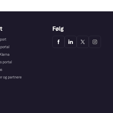
t
Følg
port
portal
Klarna
s portal
us
er og partnere