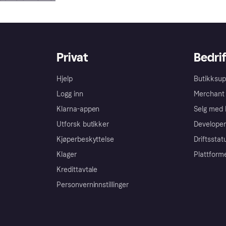
Privat
Bedrif
Hjelp
Butikksup
Logg inn
Merchant 
Klarna-appen
Selg med 
Utforsk butikker
Developer
Kjøperbeskyttelse
Driftsstat
Klager
Plattform
Kredittavtale
Personverninnstillinger