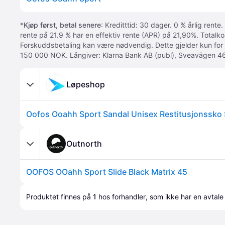
*
Kjøp først, betal senere
: Kreditttid: 30 dager. 0 % årlig rente.
rente på 21.9 % har en effektiv rente (APR) på 21,90%. Totalk
Forskuddsbetaling kan være nødvendig. Dette gjelder kun for
150 000 NOK. Långiver: Klarna Bank AB (publ), Sveavägen 46
Løpeshop
Oofos Ooahh Sport Sandal Unisex Restitusjonssko 
Outnorth
OOFOS OOahh Sport Slide Black Matrix 45
Produktet finnes på 
1
 hos 
forhandler
, som ikke har en avtale