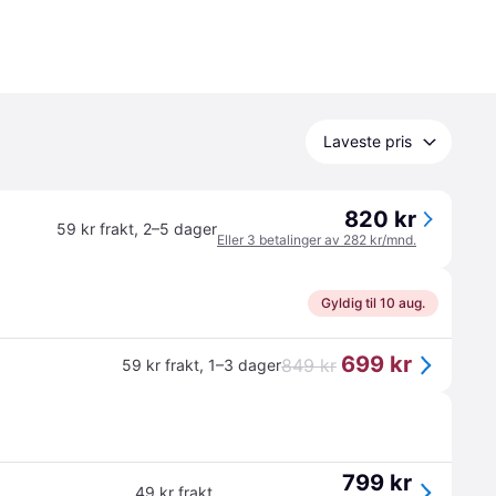
Laveste pris
820 kr
59 kr frakt
,
2–5 dager
Eller 3 betalinger av 282 kr/mnd.
Gyldig til 10 aug.
699 kr
849 kr
59 kr frakt
,
1–3 dager
799 kr
49 kr frakt