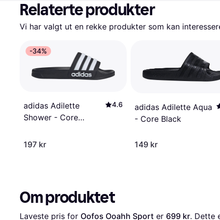
Relaterte produkter
Vi har valgt ut en rekke produkter som kan interesser
-34%
4.6
adidas Adilette
adidas Adilette Aqua
Shower - Core
- Core Black
Black/Cloud White
197 kr
149 kr
Om produktet
Laveste pris for 
Oofos Ooahh Sport
 er 
699 kr
. Dette 