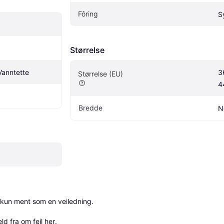
Fôring
S
Størrelse
Vanntette
3
Størrelse (EU)
4
Bredde
N
 kun ment som en veiledning.

ld fra om feil her
.