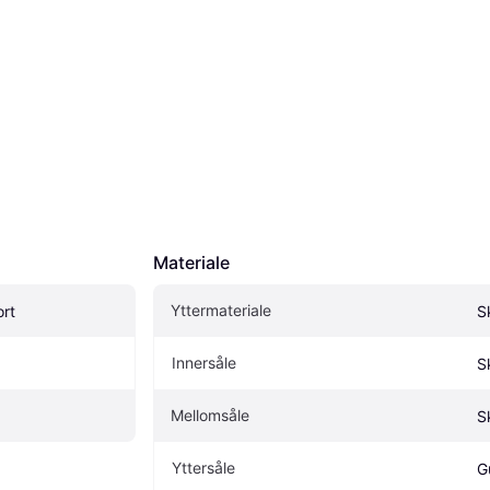
Materiale
Yttermateriale
rt
S
Innersåle
S
Mellomsåle
S
Yttersåle
G