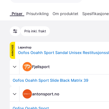
Priser
Prisutvikling
Om produktet
Spesifikasjone
Pris inkl. frakt
ANNONSE
Løpeshop
Oofos Ooahh Sport Sandal Unisex Restitusjonss
Fjellsport
Oofos Ooahh Sport Slide Black Matrix 39
antonsport.no
Oofos Ooahh Sport