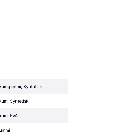
kumgummi, Syntetisk
kum, Syntetisk
kum, EVA
ummi