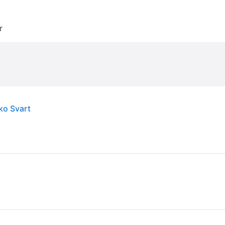
r
ko Svart