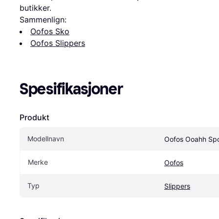
butikker.
Sammenlign:
Oofos Sko
Oofos Slippers
Spesifikasjoner
Produkt
Modellnavn
Oofos Ooahh Spo
Merke
Oofos
Typ
Slippers