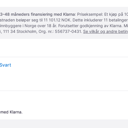
3–48 måneders finansiering med Klarna
: Priseksempel: Et kjøp på
ostnaden beløper seg til 11 101.12 NOK. Dette inkluderer 11 betalin
 innbyggere i Norge over 18 år. Forutsetter godkjenning av Klarna.
, 111 34 Stockholm, Org. nr.: 556737-0431.
Se vilkår og andre betin
Svart
 med Klarna.