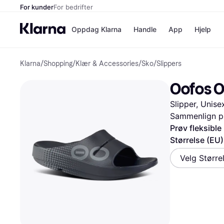
For kunder
For bedrifter
Oppdag Klarna
Handle
App
Hjelp
Klarna
/
Shopping
/
Klær & Accessories
/
Sko
/
Slippers
Betalingsm
Butikker
Betalingsme
Elkjøp
Oofos O
Betal nå
Bookin
Betal i 3 dele
Farmasi
Slipper, Unise
Betal innen 
kicks.n
Finansiering
Norweg
Sammenlign pr
Vipps
Prøv fleksible
Størrelse (EU)
Butikkovers
Velg Større