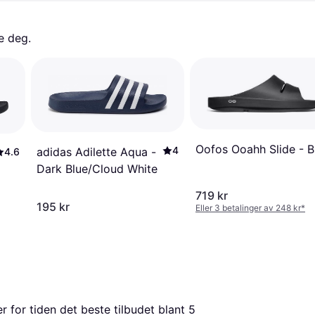
e deg. 
Oofos Ooahh Slide - B
4
adidas Adilette Aqua -
4.6
Dark Blue/Cloud White
719 kr
195 kr
Eller 3 betalinger av 248 kr
*
er for tiden det beste tilbudet blant 
5